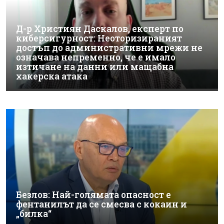
Д-р Християн Даскалов, експерт по
киберсигурност: Неоторизираният
достъп до административни мрежи не
означава непременно, че е имало
изтичане на данни или мащабна
хакерска атака
Безлов: Най-голямата опасност е
фентанилът да се смесва с кокаин и
„билка“