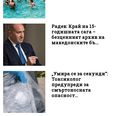
Радев: Край на 15-
годишната сага –
безценният архив на
македонските бъ...
„Умира се за секунди“:
Токсиколог
предупреди за
смъртоносната
опасност...