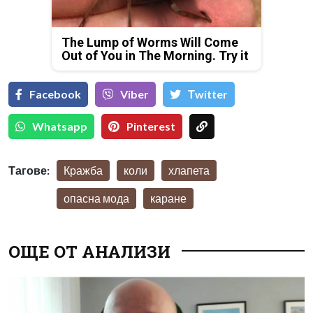
The Lump of Worms Will Come
Out of You in The Morning. Try it
Facebook
Viber
Тwitter
Whatsapp
Pinterest
Тагове:
Кражба
коли
хлапета
опасна мода
каране
ОЩЕ ОТ АНАЛИЗИ