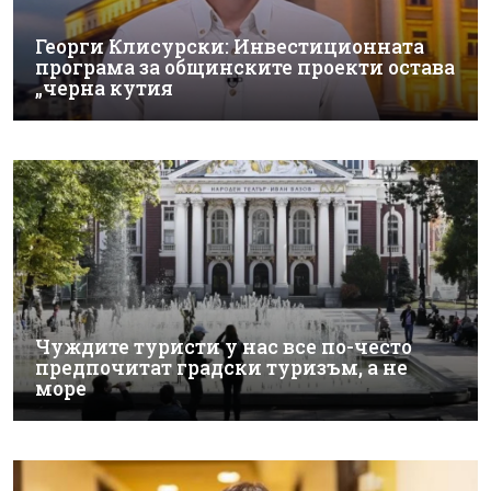
Георги Клисурски: Инвестиционната
програма за общинските проекти остава
„черна кутия
Чуждите туристи у нас все по-често
предпочитат градски туризъм, а не
море