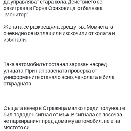
да управляват стара кола. Действието се
разиграва в Горна Оряховица, отбелязва
„Монитор“.
Жената се разкрещяла срещу тях. Момчетата
очевидно се изплашили изскочили от колата и
избягали.
Така автомобилът останал зарязан насред
улицата. При направената проверка от
униформените станало ясно, че колата е била
открадната.
Същата вечер в Стражица малко преди полунощ е
бил подаден сигнал от мъж. В сигнала се посочва,
че паркираният пред дома му автомобил, не е на
мястото си.