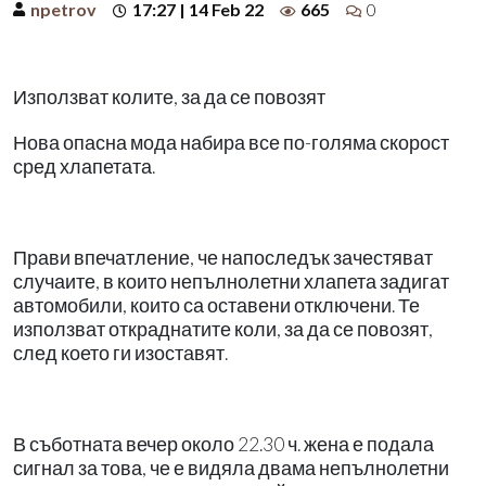
npetrov
17:27 | 14 Feb 22
665
0
Използват колите, за да се повозят
Нова опасна мода набира все по-голяма скорост
сред хлапетата.
Прави впечатление, че напоследък зачестяват
случаите, в които непълнолетни хлапета задигат
автомобили, които са оставени отключени. Те
използват откраднатите коли, за да се повозят,
след което ги изоставят.
В съботната вечер около 22.30 ч. жена е подала
сигнал за това, че е видяла двама непълнолетни