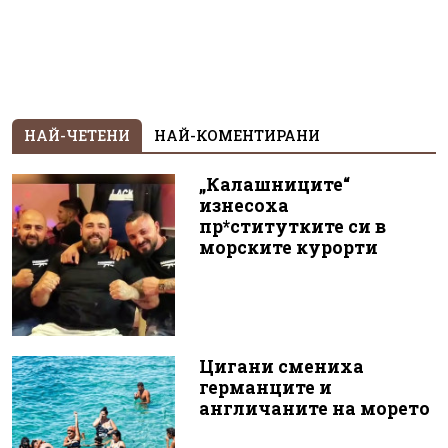
НАЙ-ЧЕТЕНИ
НАЙ-КОМЕНТИРАНИ
„Калашниците“
изнесоха
пр*ститутките си в
морските курорти
Цигани смениха
германците и
англичаните на морето