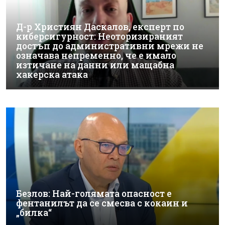
Д-р Християн Даскалов, експерт по
киберсигурност: Неоторизираният
достъп до административни мрежи не
означава непременно, че е имало
изтичане на данни или мащабна
хакерска атака
Безлов: Най-голямата опасност е
фентанилът да се смесва с кокаин и
„билка“