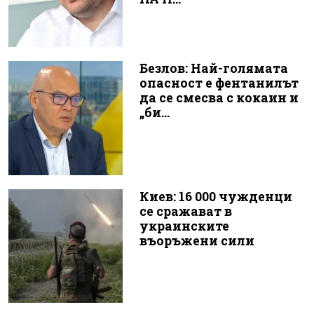
Безлов: Най-голямата
опасност е фентанилът
да се смесва с кокаин и
„би...
Киев: 16 000 чужденци
се сражават в
украинските
въоръжени сили