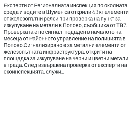
Експерти от Регионалната инспекция по околната
среда и водите в Шумен са открили 63 кг елементи
от железопътни релси при проверка на пункт за
изкупуване на метали в Попово, съобщиха от ТВ7.
Проверката е по сигнал, подаден в началото на
месеца от Районното управление на полицията в
Попово.Сигнализирано е за метални елементи от
железопътната инфраструктура, открити на
площадка за изкупуване на черни и цветни метали
в града. След извършена проверка от експерти на
екоинспекцията, служи...