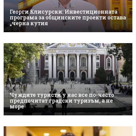
Георги Клисурски: Инвестиционната
програма за общинските проекти остава
„черна кутия
Чуждите туристи у нас все по-често
предпочитат градски туризъм, а не
море