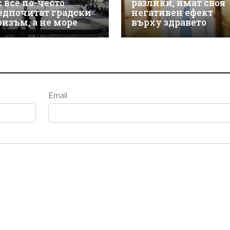
с все по-често
разлики, имат своя
едпочитат градски
негативен ефект
ризъм, а не море
върху здравето
Email