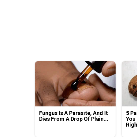
Fungus Is A Parasite, And It
5 Pa
Dies From A Drop Of Plain...
You 
Rig