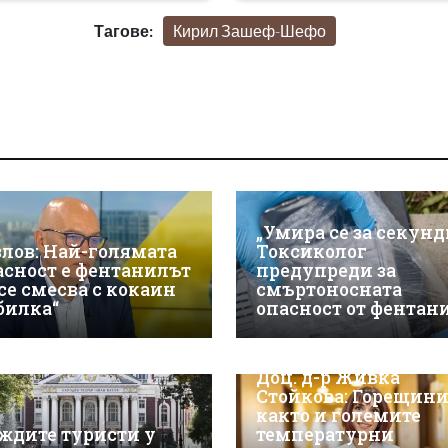
Тагове:
Кирил Зашеф-Шефо
„Умира се за секунд
злов: Най-голямата
Токсиколог
асност е фентанилът
предупреди за
 се смесва с кокаин
смъртоносната
„билка“
опасност от фентан
Доц. д-р Живка
Стойкова: Горещини
както и големите
ждите туристи у
температурни