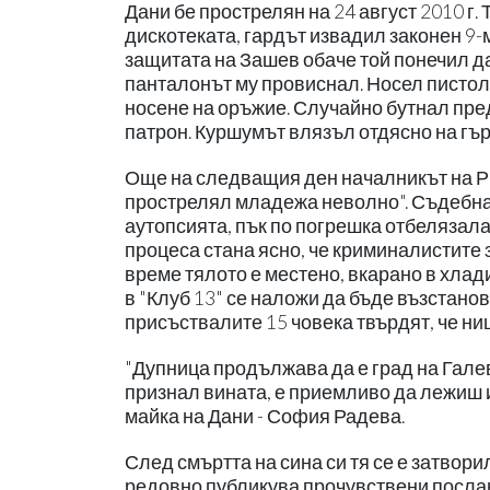
Дани бе прострелян на 24 август 2010 г.
дискотеката, гардът извадил законен 9
защитата на Зашев обаче той понечил да
панталонът му провиснал. Носел пистоле
носене на оръжие. Случайно бутнал пред
патрон. Куршумът влязъл отдясно на гърд
Още на следващия ден началникът на РП
прострелял младежа неволно". Съдебна
аутопсията, пък по погрешка отбелязала
процеса стана ясно, че криминалистите з
време тялото е местено, вкарано в хлад
в "Клуб 13" се наложи да бъде възстано
присъствалите 15 човека твърдят, че ни
"Дупница продължава да е град на Галев
признал вината, е приемливо да лежиш и
майка на Дани - София Радева.
След смъртта на сина си тя се е затвори
редовно публикува прочувствени послания