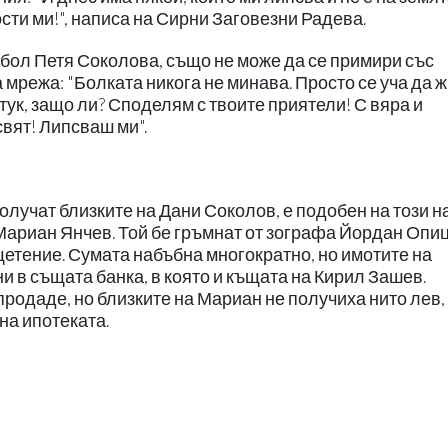
рости ми!", написа на Сирни Заговезни Радева.
збол Петя Соколова, също не може да се примири със
 мрежа: "Болката никога не минава. Просто се уча да 
 тук, защо ли? Споделям с твоите приятели! С вяра и
свят! Липсваш ми".
олучат близките на Дани Соколов, е подобен на този н
ариан Янчев. Той бе гръмнат от зографа Йордан Опиц
щетение. Сумата набъбна многократно, но имотите на
и в същата банка, в която и къщата на Кирил Зашев.
родаде, но близките на Мариан не получиха нито лев,
на ипотеката.