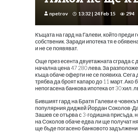
npetrov
13:32 | 24 Feb 15
294
Къщата на гард на Галеви, който преди 
собственик. Заради ипотека тя е обявен
и не се появяват.
Още през есента двуетажната сграда с 
начална цена 47 280 лева. За разполож
къща обаче оферти не се появиха. Сега 
трябва да броят капаро до 11 март. Ако
непогасена банкова ипотека от 30 хил. л
Бившият гард на Братя Галеви е човекът
популярния диджей Йордан Соколов-Дани
Зашев се отърва с 3-годишна присъда, н
на Соколов обаче едва ли ще получат ня
ще бъде погасено банковото задължени