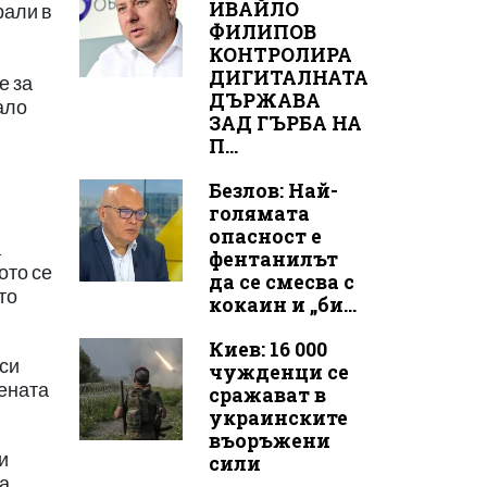
ИВАЙЛО
рали в
ФИЛИПОВ
КОНТРОЛИРА
ДИГИТАЛНАТА
е за
ДЪРЖАВА
ало
ЗАД ГЪРБА НА
П...
Безлов: Най-
голямата
опасност е
а
фентанилът
ото се
да се смесва с
то
кокаин и „би...
Киев: 16 000
 си
чужденци се
оената
сражават в
украинските
въоръжени
и
сили
а.