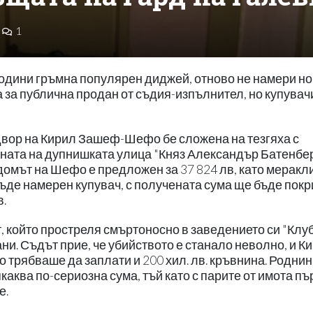
1
години гръмна популярен диджей, отново не намери н
а за публична продан от съдия-изпълнител, но купувач
двор на Кирил Зашеф-Шефо бе сложена на тезгяха с
ената на дупнишката улица "Княз Александър Батенбе
домът на Шефо е предложен за 37 824 лв, като меракл
 бъде намерен купувач, с получената сума ще бъде покр
в.
, който простреля смъртоносно в заведението си "Клуб
. Съдът прие, че убийството е станало неволно, и К
о трябваше да заплати и 200 хил. лв. кръвнина. Родни
каква по-сериозна сума, тъй като с парите от имота пъ
е.