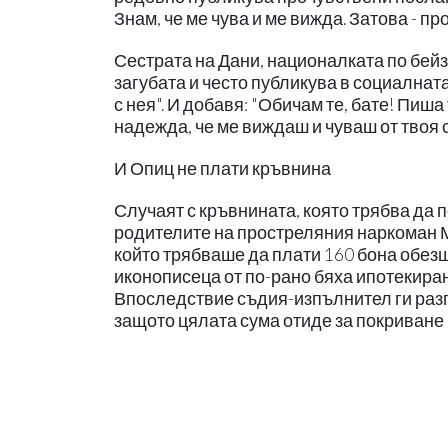
Знам, че ме чува и ме вижда. Затова - п
Сестрата на Дани, националката по бей
загубата и често публикува в социалната
с нея". И добавя: "Обичам те, бате! Пиша
надежда, че ме виждаш и чуваш от твоя 
И Опиц не плати кръвнина
Случаят с кръвнината, която трябва да п
родителите на простреляния наркоман М
който трябваше да плати 160 бона обез
иконописеца от по-рано бяха ипотекиран
Впоследствие съдия-изпълнител ги разп
защото цялата сума отиде за покриване 