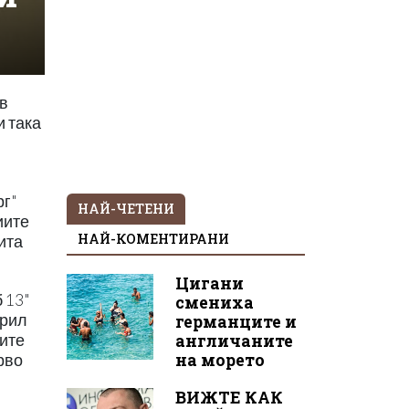
ов
и така
рг"
НАЙ-ЧЕТЕНИ
иите
НАЙ-КОМЕНТИРАНИ
ита
Цигани
 13"
смениха
ирил
германците и
англичаните
ните
на морето
рво
ВИЖТЕ КАК