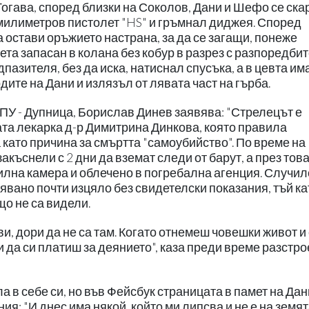
 Тогава, според близки на Соколов, Дани и Шефо се ска
-милиметров пистолет "HS" и гръмнал диджея. Според
 остави оръжието настрана, за да се загащи, понеже
та запасан в колана без кобур в разрез с разпоредбит
пазителя, без да иска, натиснал спусъка, а в цевта им
ите на Дани и излязъл от лявата част на гърба.
У - Дупница, Борислав Динев заявява: "Стрелецът е
та лекарка д-р Димитрина Динкова, която правила
 като причина за смъртта "самоубийство". По време на
акъснели с 2 дни да вземат следи от барут, а през тов
илна камера и облечено в погребална агенция. Случил
вявано почти изцяло без свидетелски показания, тъй ка
що не са видели.
и, дори да не са там. Когато отнемеш човешки живот и
 да си платиш за деянието", каза преди време разстр
ла в себе си, но във Фейсбук страницата в памет на Дан
: "И днес има някой, който ми липсва и не е на земят