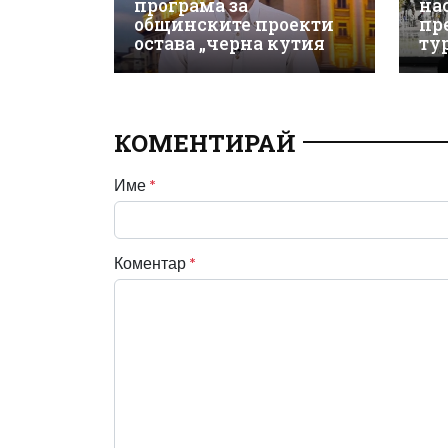
програма за
на
общинските проекти
пр
остава „черна кутия
ту
КОМЕНТИРАЙ
Име
*
Коментар
*