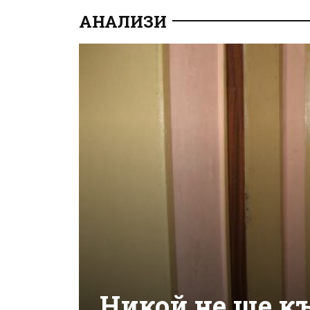
АНАЛИЗИ
Никой не ще къ