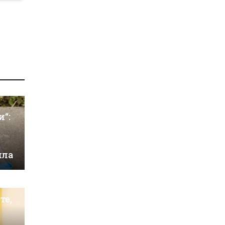
и“:
ила
те,