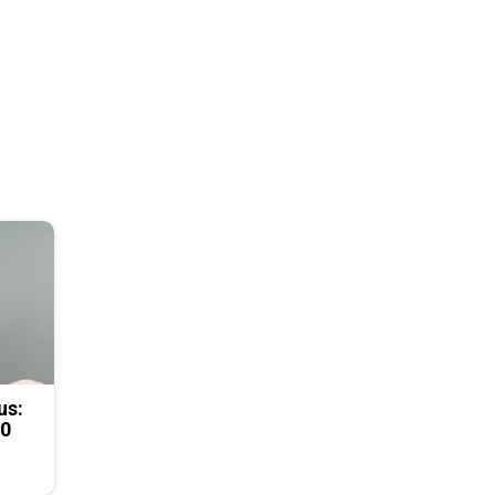
us:
50