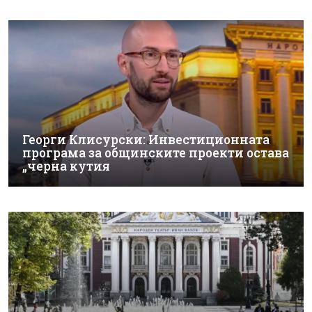
Георги Клисурски: Инвестиционната
програма за общинските проекти остава
„черна кутия