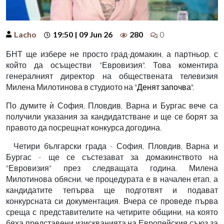
Lacho
19:50 | 09 Jun 26
280
0
БНТ ще избере не просто град-домакин, а партньор, с
който да осъществи "Евровизия". Това коментира
генералният директор на обществената телевизия
Милена Милотинова в студиото на
"Денят започва"
.
По думите ѝ София, Пловдив, Варна и Бургас вече са
получили указания за кандидатстване и ще се борят за
правото да посрещнат конкурса догодина.
Четири български града - София, Пловдив, Варна и
Бургас - ще се състезават за домакинството на
"Евровизия" през следващата година. Милена
Милотинова обясни, че процедурата е в начален етап, а
кандидатите тепърва ще подготвят и подават
конкурсната си документация. Вчера се проведе първа
среща с представителите на четирите общини, на която
бяха представени изискванията на Европейския съюз за