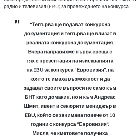
радио и телевизия (EBU) за провеждането на конкурса.
"Тепърва ще подават конкурсна
документация и тепърва ще влизат в
реалната конкурсна документация.
Вчера направихме първа среща с
тях с презентация на изискванията
на EBU за конкурса "Евровизия", на
която те имаха възможност и да
задават своите въпроси не само към
БНТ като домакин, но и към Андреас
Шмит, ивент и секюрити мениджър в
EBU, който се занимава повече от 10
години с конкурса "Евровизия".
Мисля, че кметовете получиха