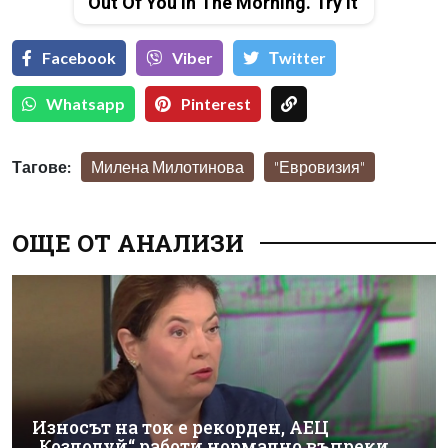
Out Of You In The Morning. Try It
Facebook
Viber
Тwitter
Whatsapp
Pinterest
Тагове:
Милена Милотинова
"Евровизия"
ОЩЕ ОТ АНАЛИЗИ
Износът на ток е рекорден, АЕЦ
„Козлодуй“ работи нормално въпреки