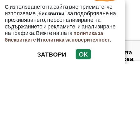
родилката от Варна:
С използването на сайта вие приемате, че
Още едно семейство
използваме „
" за подобряване на
бисквитки
разказа за бремен...
преживяването, персонализиране на
съдържанието и рекламите, и анализиране
на трафика. Вижте нашата
политика за
и
.
бисквитките
политика за поверителност
Луксозният майбах на
ЗАТВОРИ
OK
Митьо Очите опожарен
заради балони с райски
газ