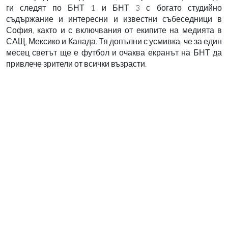
ги следят по БНТ 1 и БНТ 3 с богато студийно
съдържание и интересни и известни събеседници в
София, както и с включвания от екипите на медията в
САЩ, Мексико и Канада. Тя допълни с усмивка, че за един
месец светът ще е футбол и очаква екранът на БНТ да
привлече зрители от всички възрасти.