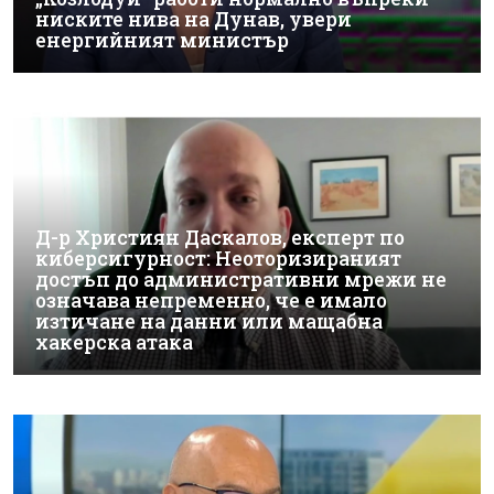
ниските нива на Дунав, увери
енергийният министър
Д-р Християн Даскалов, експерт по
киберсигурност: Неоторизираният
достъп до административни мрежи не
означава непременно, че е имало
изтичане на данни или мащабна
хакерска атака