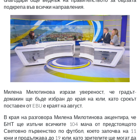
подкрепа във всички направления.
Милена Милотинова изрази увереност, че градът-
домакин ще бъде избран до края на юли, като срокът
поставен от EBU е краят на август.
В края на разговора Милена Милотинова акцентира, че
БНТ ще излъчи всичките 104 мача от предстоящото
Световно първенство по футбол, което започва на 11
юни и продължава до 19 юли, като зрителите ще могат да