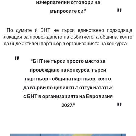
изчерпателни отговори на
въпросите си."
По думите ѝ БНТ не търси единствено подходяща
локация за провеждането на събитието, а община, която
да бъде активен партньор в организацията на конкурса:
"БНТ не търси просто място за
провеждане на конкурса, търси
партньор - община партньор, която
да върви по целия път оттук нататък
с БНТ в организацията на Евровизия
2027."