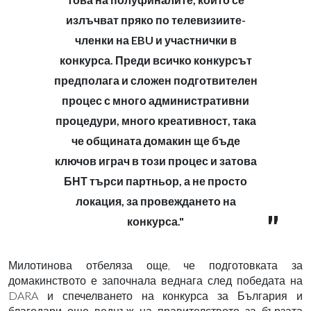
излъчват пряко по телевизиите-
членки на EBU и участнички в
конкурса. Преди всичко конкурсът
предполага и сложен подготвителен
процес с много административни
процедури, много креативност, така
че общината домакин ще бъде
ключов играч в този процес и затова
БНТ търси партньор, а не просто
локация, за провеждането на
конкурса."
Милотинова отбеляза още, че подготовката за
домакинството е започнала веднага след победата на
DARA и спечелването на конкурса за България и
благодари още веднъж на правителството за бързата