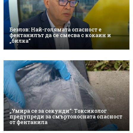
Безлов: Най-голямата опасност е
фентанилът да се смесва с кокаин и
„билка“
„Умира се за секунди“: Токсиколог
предупреди за смъртоносната опасност
от фентанила