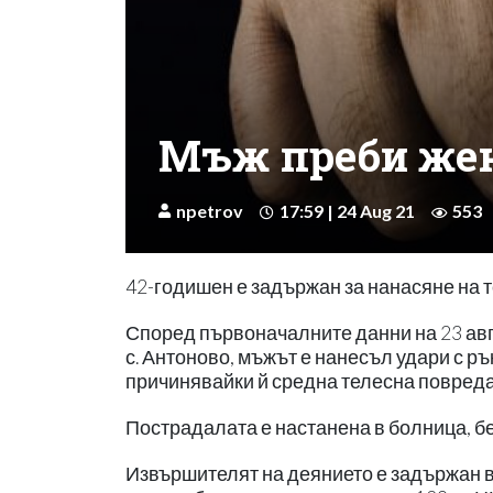
Мъж преби жен
npetrov
17:59 | 24 Aug 21
553
42-годишен е задържан за нанасяне на
Според първоначалните данни на 23 авгу
с. Антоново, мъжът е нанесъл удари с ръ
причинявайки й средна телесна повреда
Пострадалата е настанена в болница, бе
Извършителят на деянието е задържан в 