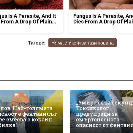
us Is A Parasite, And It
Fungus Is A Parasite, An
 From A Drop Of Plain...
Dies From A Drop Of Plai
Тагове:
Няма етикети за тази новина
„Умира се за секунд
злов: Най-голямата
Токсиколог
асност е фентанилът
предупреди за
 се смесва с кокаин
смъртоносната
„билка“
опасност от фентан