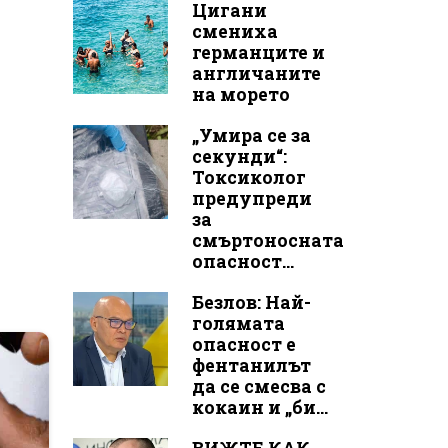
Цигани
смениха
германците и
англичаните
на морето
„Умира се за
секунди“:
Токсиколог
предупреди
за
смъртоносната
опасност...
Безлов: Най-
голямата
опасност е
фентанилът
да се смесва с
кокаин и „би...