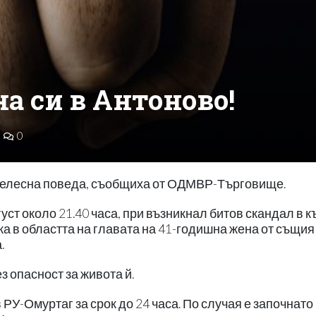
а си в Антоново!
0
 телесна поведа, съобщиха от ОДМВР-Търговище.
ст около 21.40 часа, при възникнал битов скандал в к
ка в областта на главата на 41-годишна жена от същия
.
з опасност за живота й.
РУ-Омуртаг за срок до 24 часа. По случая е започнато