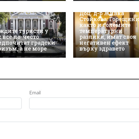
Доц. д-р Живка
Стойкова: Горещини
както и големите
ждите туристи у
температурни
с все по-често
разлики, имат своя
едпочитат градски
негативен ефект
ризъм, а не море
върху здравето
Email