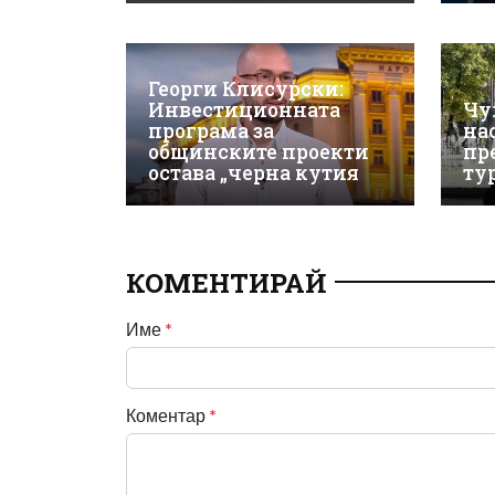
Георги Клисурски:
Инвестиционната
Чу
програма за
на
общинските проекти
пр
остава „черна кутия
ту
КОМЕНТИРАЙ
Име
*
Коментар
*