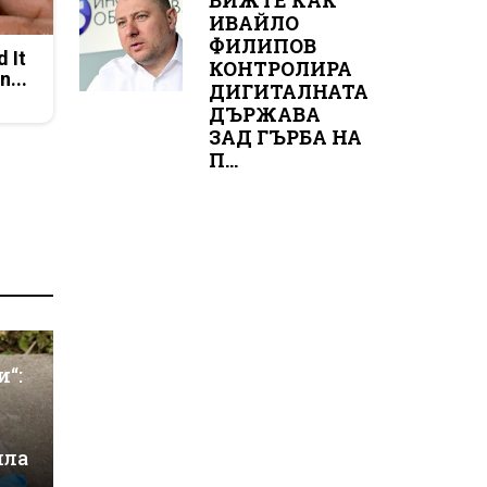
ВИЖТЕ КАК
ИВАЙЛО
ФИЛИПОВ
d It
КОНТРОЛИРА
n...
ДИГИТАЛНАТА
ДЪРЖАВА
ЗАД ГЪРБА НА
П...
и“:
ила