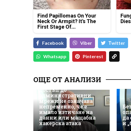
Find Papillomas On Your
Fung
Neck Or Armpit? It's The
Dies
First Stage Of...
Facebook
Viber
Тwitter
Whatsapp
Pinterest
Д-р Християн
Даскалов, експерт по
ОЩЕ ОТ АНАЛИЗИ
киберсигурност:
Неоторизираният
достъп до
административни
мрежи не означава
непременно, че е
Бе
имало изтичане на
оп
данни или мащабна
да
хакерска атака
и 