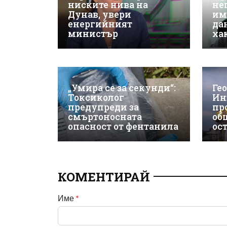
ниските нива на
не
Дунав, увери
им
енергийният
да
министър
ха
„Умира се за секунди“:
Ге
Токсиколог
Ин
предупреди за
пр
смъртоносната
об
опасност от фентанила
ос
КОМЕНТИРАЙ
Име
*