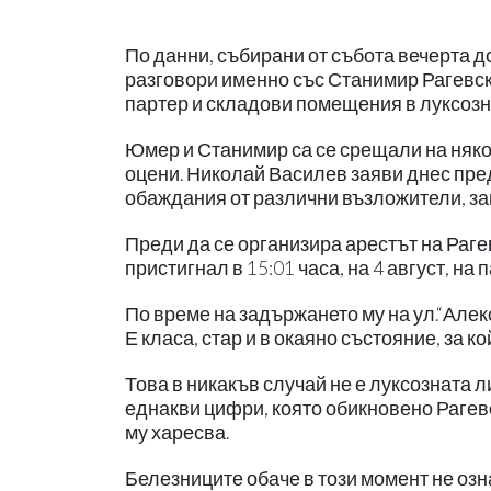
По данни, събирани от събота вечерта д
разговори именно със Станимир Рагевски
партер и складови помещения в луксозна
Юмер и Станимир са се срещали на няколк
оцени. Николай Василев заяви днес пре
обаждания от различни възложители, за
Преди да се организира арестът на Раге
пристигнал в 15:01 часа, на 4 август, на
По време на задържането му на ул.“Але
Е класа, стар и в окаяно състояние, за к
Това в никакъв случай не е луксозната
еднакви цифри, която обикновено Рагевс
му харесва.
Белезниците обаче в този момент не озн