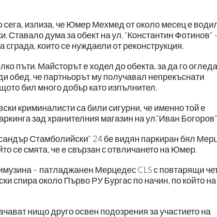
о сега, излиза, че Юмер Мехмед от около месец е води
. Ставало дума за обект на ул. “Константин Фотинов“ 
 сграда, които се нуждаели от реконструкция.
о пъти. Майсторът е ходел до обекта, за да го огледа
ди обед, че партньорът му получавал непрекъснати
щото бил много добър като изпълнител.
вски криминалисти са били сигурни, че именно той е
 паркинга зад хранителния магазин на ул.“Иван Богоров“
ксандър Стамболийски“ 24 бе видян паркиран бял Мер
ойто се смята, че е свързан с отвличането на Юмер.
 лимузина – патладжанен Мерцедес CLS с повтарящи че
ки спира около Първо РУ Бургас по начин, по който на
ачават нищо друго освен подозрения за участието на