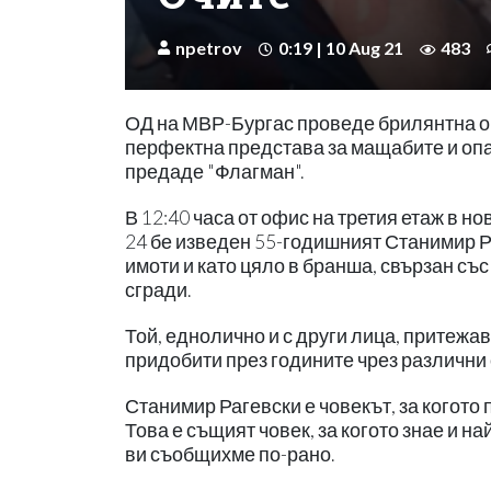
npetrov
0:19 | 10 Aug 21
483
ОД на МВР-Бургас проведе брилянтна оп
перфектна представа за мащабите и опас
предаде "Флагман".
В 12:40 часа от офис на третия етаж в 
24 бе изведен 55-годишният Станимир Р
имоти и като цяло в бранша, свързан съ
сгради.
Той, еднолично и с други лица, притежа
придобити през годините чрез различни 
Станимир Рагевски е човекът, за когото
Това е същият човек, за когото знае и н
ви съобщихме по-рано.