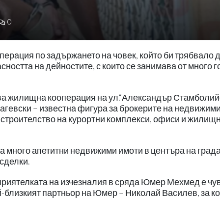
0
ерация по задържането на човек, който би трябвало 
ността на дейностите, с които се занимава от много г
нова жилищна кооперация на ул.“Александър Стамболий
агевски – известна фигура за брокерите на недвижим
с строителство на курортни комплекси, офиси и жилищ
ва много апетитни недвижими имоти в центъра на града
сделки.
 приятелката на изчезналия в сряда Юмер Мехмед е чу
ай-близкият партньор на Юмер – Николай Василев, за к