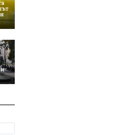
та
лът
ин
ки