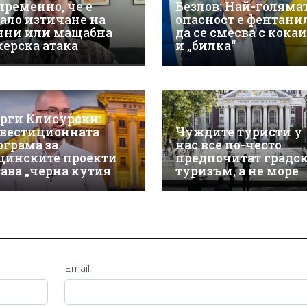
пременно, че е
Безлов: Най-голяма
ало изтичане на
опасност е фентани
нни или мащабна
да се смесва с кока
керска атака
и „билка“
орги Клисурски:
вестиционната
Чуждите туристи у
ограма за
нас все по-често
щинските проекти
предпочитат градс
тава „черна кутия
туризъм, а не море
Email