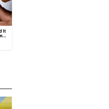
d It
n...