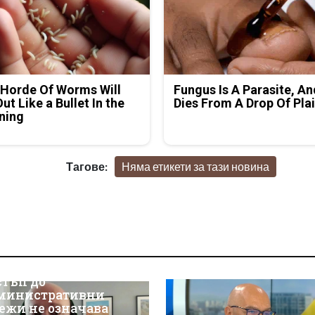
Horde Of Worms Will
Fungus Is A Parasite, An
Out Like a Bullet In the
Dies From A Drop Of Plai
ning
Тагове:
Няма етикети за тази новина
р Християн
скалов, експерт по
берсигурност:
оторизираният
стъп до
министративни
ежи не означава