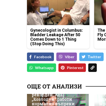
Gynecologist in Columbus:
The 
Bladder Leakage After 50
Fly 
Comes Down to 1 Thing
Mor
(Stop Doing This)
Facebook
Viber
Тwitter
Whatsapp
Pinterest
Д-
Да
ОЩЕ ОТ АНАЛИЗИ
ки
Износът на ток е
Не
рекорден, АЕЦ
до
„Козлодуй“ работи
ад
нормално въпреки
мр