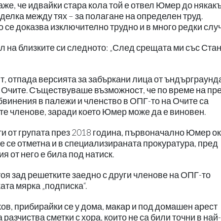
аже, че идвайки стара кола той е отвел Юмер до някак
делка между тях – за полагане на определен труд.
 се доказва изключително трудно и в много редки случ
ал на близките си следното: „След срещата ми със Ста
т, отпада версията за забъркани лица от ъндърграунд
Очите. Съществуваше възможност, че по време на пр
обвинения в палежи и членство в ОПГ-то на Очите са
е членове, заради което Юмер може да е виновен.
сти от групата през 2018 година, първоначално Юмер о
е се отметна и в специализираната прокуратура, пред
 от него е била под натиск.
оя зад решетките заедно с други членове на ОПГ-то
ката мярка „подписка“.
ов, прибирайки се у дома, макар и под домашен арест
азчиства сметки с хора, които не са били точни в най-