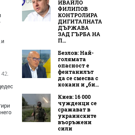
ИВАЙЛО
ФИЛИПОВ
КОНТРОЛИРА
л
ДИГИТАЛНАТА
–
ДЪРЖАВА
ЗАД ГЪРБА НА
П...
 и
Безлов: Най-
голямата
опасност е
фентанилът
 42.
да се смесва с
кокаин и „би...
цедес
Киев: 16 000
чужденци се
тири
сражават в
 него
украинските
въоръжени
сили