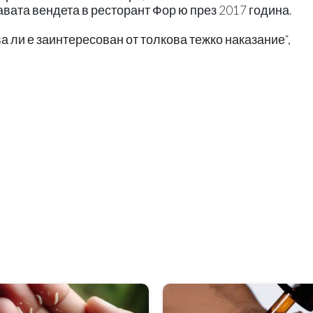
авата вендета в ресторант Фор ю през 2017 година.
 ли е заинтересован от толкова тежко наказание“,