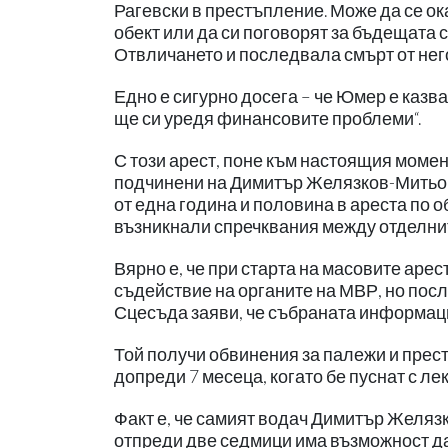
Рагевски в престъпление. Може да се ок
обект или да си поговорят за бъдещата с
Отвличането и последвала смърт от него
Едно е сигурно досега – че Юмер е казв
ще си уредя финансовите проблеми“.
С този арест, поне към настоящия момен
подчинени на Димитър Желязков-Митьо 
от една година и половина в ареста по 
възникнали спречквания между отделнит
Вярно е, че при старта на масовите аре
съдействие на органите на МВР, но посл
Сцесъда заяви, че събраната информация
Той получи обвинения за палежи и прест
допреди 7 месеца, когато бе пуснат с ле
Факт е, че самият водач Димитър Желязк
отпреди две седмици има възможност да р