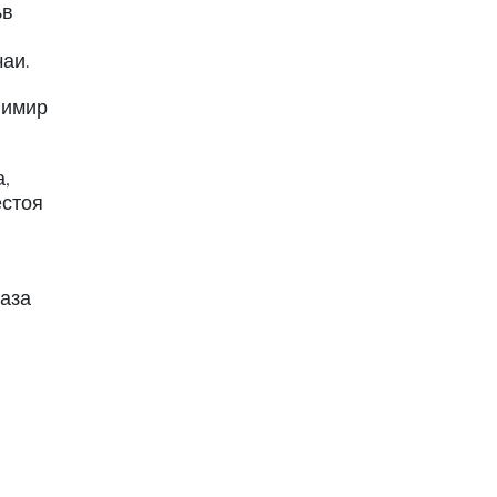
ъв
аи.
нимир
а,
естоя
каза