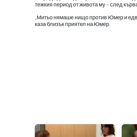
тежкия период от живота му – след кърв
„Митьо нямаше нищо против Юмер и едва
каза близък приятел на Юмер.