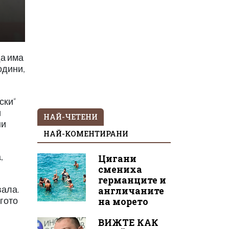
да има
одини,
ски“
и
НАЙ-ЧЕТЕНИ
ни
НАЙ-КОМЕНТИРАНИ
,
Цигани
смениха
германците и
вала.
англичаните
огото
на морето
ВИЖТЕ КАК