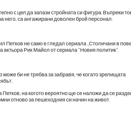
елно с цел да запази стройната си фигура. Въпреки то
за него, са ангажирани доволен брой персонал.
ил Петков не само е гледал сериала „Столичани в повеч
на актьора Рик Майол от сериала "Новия политик".
о може би не трябва за забравя, че когато зрелищата
ябът.
а Петков, на когото вероятно ще се наложи да се разде
омни отново за пешеходния си начин на живот.