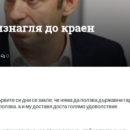
изнагля до краен
0
рвите си дни се закле, че няма да ползва държавни г
 ползва, а и му доставя доста голямо удоволствие.