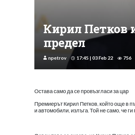
Кирил Петков 
предел
npetrov
17:45 | 03 Feb 22
756
Остава само да се провъзгласи за цар
Премиерът Кирил Петков, който още в пъ
и автомобили, излъга. Той не само, че ги