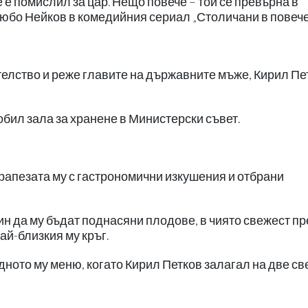
е е помислил за цар. Нещо повече – той се превърна в
Любо Нейков в комедийния сериал „Столичани в повече
телство и реже главите на държавните мъже, Кирил Пе
обил зала за хранене в Министерски съвет.
трапезата му с гастрономични изкушения и отбрани
ин да му бъдат поднасяни плодове, в чиято свежест п
ай-близкия му кръг.
дното му меню, когато Кирил Петков залагал на две с