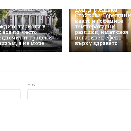
Доц. д-р Живка
Стойкова: Горещини
както и големите
ждите туристи у
температурни
с все по-често
разлики, имат своя
едпочитат градски
негативен ефект
ризъм, а не море
върху здравето
Email