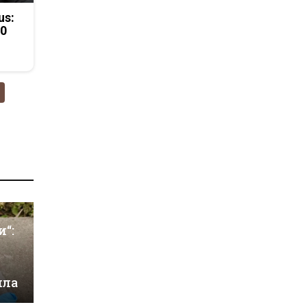
us:
50
и“:
ила