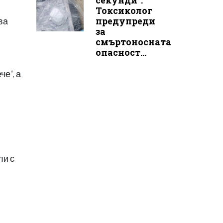
секунди“:
Токсиколог
предупреди
ва
за
смъртоносната
опасност...
е“, а
ли с