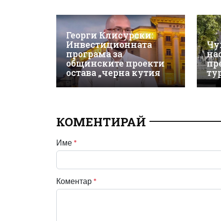
Георги Клисурски:
Инвестиционната
Чу
програма за
на
общинските проекти
пр
остава „черна кутия
ту
КОМЕНТИРАЙ
Име
*
Коментар
*