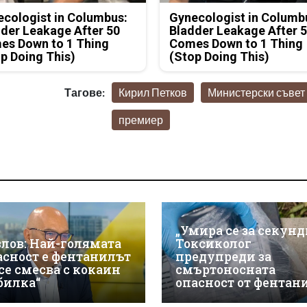
cologist in Columbus:
Gynecologist in Columb
der Leakage After 50
Bladder Leakage After 
es Down to 1 Thing
Comes Down to 1 Thing
p Doing This)
(Stop Doing This)
Тагове:
Кирил Петков
Министерски съвет
премиер
„Умира се за секунд
злов: Най-голямата
Токсиколог
асност е фентанилът
предупреди за
 се смесва с кокаин
смъртоносната
„билка“
опасност от фентан