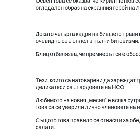
Освен това се оказва, че Кирил Петков с
огледален образ на екранния герой на 
Докато чегърта кадри на бившето прави
очевидно се е оплел в пълни битовизми.
Блиц отбелязва, че премиерът си е обос
Тези, които са натоварени да зареждат 
деликатеси са… гардовете на НСО.
Любимото на новия „месия“ е всяка сутр
това са се уверили лично членовете на н
Същото това правило се отнася и за обе
салати.