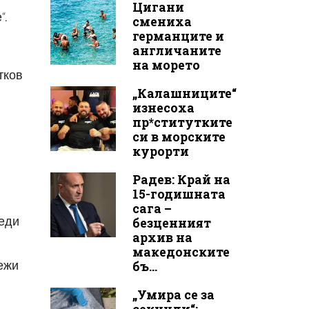
Цигани
“.
смениха
германците и
англичаните
на морето
тков
„Калашниците“
изнесоха
пр*ститутките
си в морските
курорти
Радев: Край на
15-годишната
сага –
реди
безценният
архив на
македонските
вежи
бъ...
„Умира се за