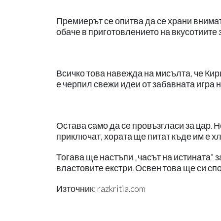
Премиерът се опитва да се храни внимат
обаче в приготовлението на вкусотиите 
Всичко това навежда на мисълта, че Кир
е черпил свежи идеи от забавната игра 
Остава само да се провъзгласи за цар. Н
приключат, хората ще питат къде им е хл
Тогава ще настъпи „часът на истината“ з
властовите екстри. Освен това ще си сп
Източник: razkritia.com