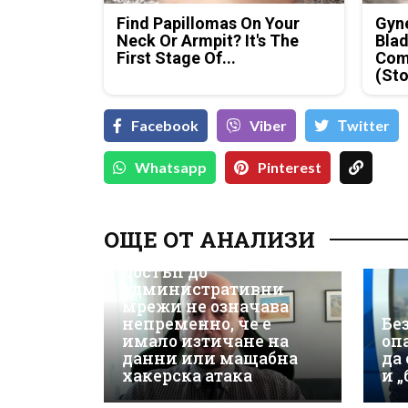
Find Papillomas On Your
Gyne
Neck Or Armpit? It's The
Blad
First Stage Of...
Com
(Sto
Facebook
Viber
Тwitter
Whatsapp
Pinterest
Д-р Християн
Даскалов, експерт по
ОЩЕ ОТ АНАЛИЗИ
киберсигурност:
Неоторизираният
достъп до
административни
мрежи не означава
непременно, че е
Бе
имало изтичане на
оп
данни или мащабна
да
хакерска атака
и 