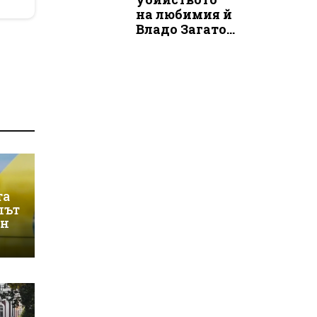
на любимия й
Владо Загато...
та
лът
ин