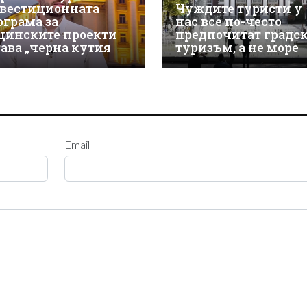
вестиционната
Чуждите туристи у
ограма за
нас все по-често
щинските проекти
предпочитат градс
тава „черна кутия
туризъм, а не море
Email