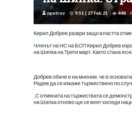
npetrov
9:51 | 27 Feb 21
448
Кирил Добрев разкри защо властта отме
Членът на НС на БСП Кирил Добрев изр
на Шипка на Трети март. Както стана ясн
Добрев обаче е на мнение, че в основат
Радев да се изкаже тържествено по случ
„С отмяната на тържествата се демонстри
на Шипка отново ще се веят хиляди наци