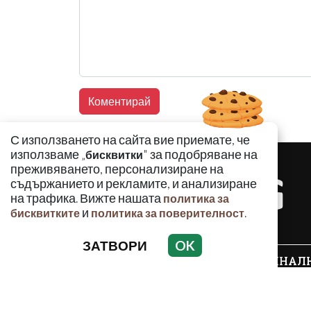
С използването на сайта вие приемате, че
използваме „
" за подобряване на
бисквитки
преживяването, персонализиране на
съдържанието и рекламите, и анализиране
на трафика. Вижте нашата
политика за
и
.
бисквитките
политика за поверителност
ЗАТВОРИ
OK
КРИМИНАЛ
Използването и публикуването на част или ц
разрешение на Медийна група Асмара ЕООД 