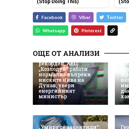
(Stop Doing This)
(Sto
Facebook
Viber
Тwitter
Whatsapp
Pinterest
Д-
Да
ОЩЕ ОТ АНАЛИЗИ
ки
Износът на ток е
Не
рекорден, АЕЦ
до
„Козлодуй“ работи
ад
нормално въпреки
мр
ниските нива на
не
Дунав, увери
им
енергийният
да
министър
ха
„Умира се за секунди“:
Ге