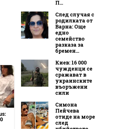
П...
След случая с
родилката от
Варна: Още
едно
семейство
разказа за
бремен...
Киев: 16 000
чужденци се
сражават в
украинските
въоръжени
сили
Симона
Пейчева
us:
отиде на море
50
след
убийството