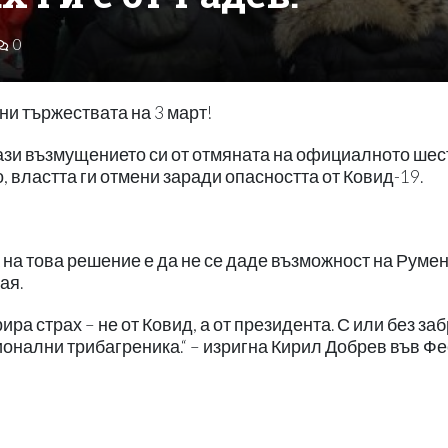
0
ни тържествата на 3 март!
ази възмущението си от отмяната на официалното шес
о, властта ги отмени заради опасността от Ковид-19.
а на това решение е да не се даде възможност на Руме
ая.
ра страх – не от Ковид, а от президента. С или без заб
онални трибагреника.“ – изригна Кирил Добрев във Фе