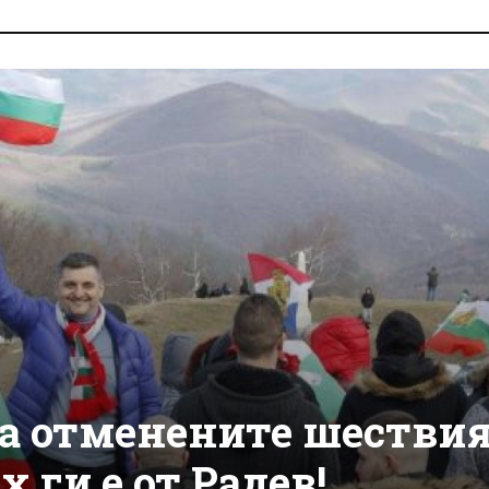
за отменените шестви
 ги е от Радев!