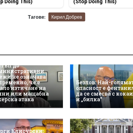
p Doing This)
(Stop Doing This)
Тагове:
Кирил Добрев
р Християн
скалов, експерт по
берсигурност:
оторизираният
стъп до
министративни
ежи не означава
пременно, че е
Безлов: Най-голяма
ало изтичане на
опасност е фентани
нни или мащабна
да се смесва с кока
керска атака
и „билка“
орги Клисурски: