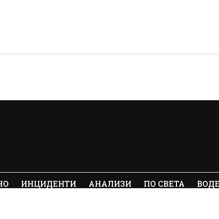
НО
ИНЦИДЕНТИ
АНАЛИЗИ
ПО СВЕТА
ВОД
ялото съдържание на Crimes.BG без
© 20
е забранено.