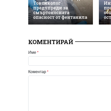
Токсиколог
Ин
предупреди за
пр
смъртоносната
об
опасност от фентанила
ос
КОМЕНТИРАЙ
Име
*
Коментар
*