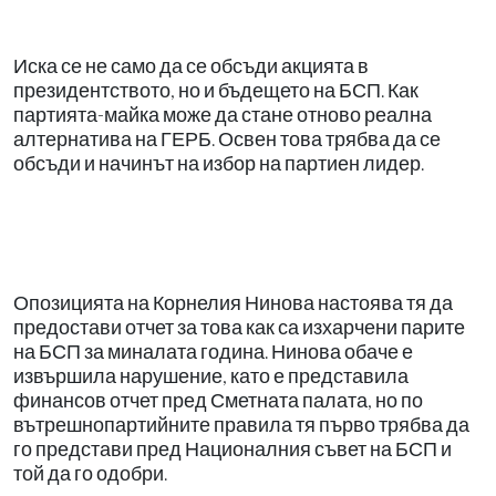
Иска се не само да се обсъди акцията в
президентството, но и бъдещето на БСП. Как
партията-майка може да стане отново реална
алтернатива на ГЕРБ. Освен това трябва да се
обсъди и начинът на избор на партиен лидер.
Опозицията на Корнелия Нинова настоява тя да
предостави отчет за това как са изхарчени парите
на БСП за миналата година. Нинова обаче е
извършила нарушение, като е представила
финансов отчет пред Сметната палата, но по
вътрешнопартийните правила тя първо трябва да
го представи пред Националния съвет на БСП и
той да го одобри.