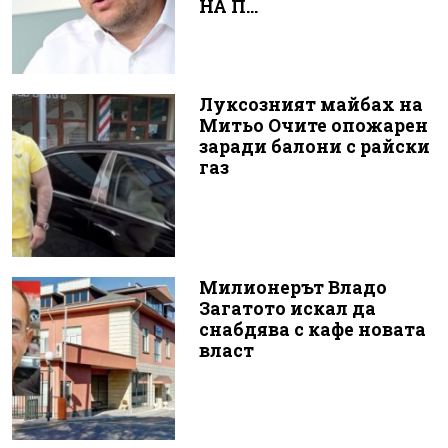
НА П...
Луксозният майбах на
Митьо Очите опожарен
заради балони с райски
газ
Милионерът Владо
Загатото искал да
снабдява с кафе новата
власт