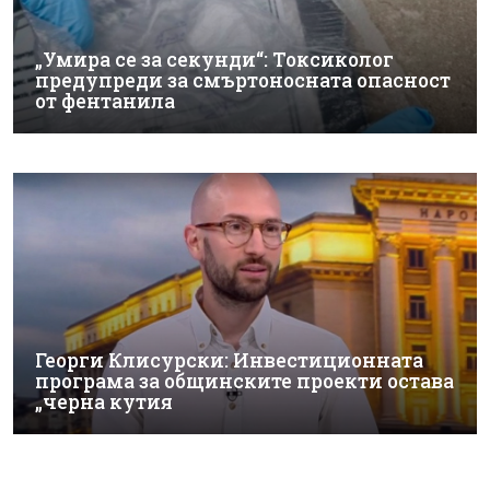
„Умира се за секунди“: Токсиколог
предупреди за смъртоносната опасност
от фентанила
Георги Клисурски: Инвестиционната
програма за общинските проекти остава
„черна кутия