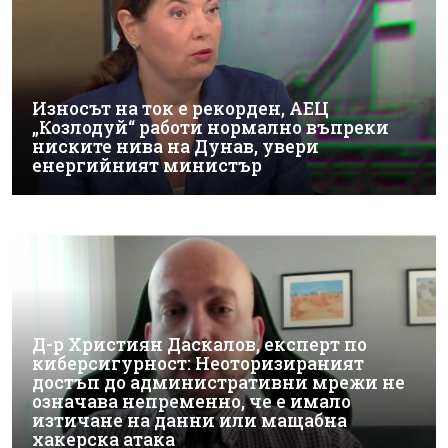
Износът на ток е рекорден, АЕЦ
„Козлодуй“ работи нормално въпреки
ниските нива на Дунав, увери
енергийният министър
Д-р Християн Даскалов, експерт по
киберсигурност: Неоторизираният
достъп до административни мрежи не
означава непременно, че е имало
изтичане на данни или мащабна
хакерска атака