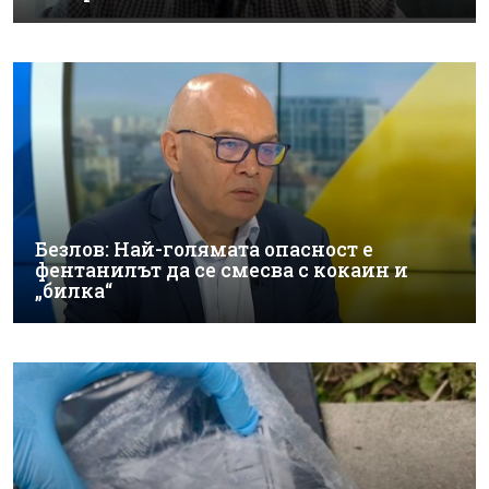
Безлов: Най-голямата опасност е
фентанилът да се смесва с кокаин и
„билка“