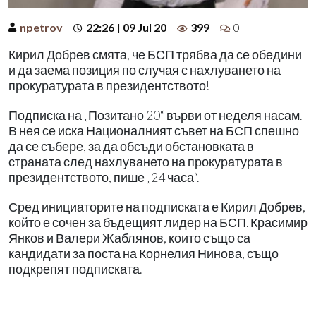
npetrov
22:26 | 09 Jul 20
399
0
Кирил Добрев смята, че БСП трябва да се обедини
и да заема позиция по случая с нахлуването на
прокуратурата в президентството!
Подписка на „Позитано 20“ върви от неделя насам.
В нея се иска Националният съвет на БСП спешно
да се събере, за да обсъди обстановката в
страната след нахлуването на прокуратурата в
президентството, пише „24 часа“.
Сред инициаторите на подписката е Кирил Добрев,
който е сочен за бъдещият лидер на БСП. Красимир
Янков и Валери Жаблянов, които също са
кандидати за поста на Корнелия Нинова, също
подкрепят подписката.