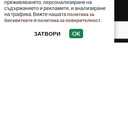
преживяването, персонализиране на
съдържанието и рекламите, и анализиране
на трафика. Вижте нашата
политика за
и
.
бисквитките
политика за поверителност
ЗАТВОРИ
OK
КРИМИНАЛНО
ИНЦИДЕНТИ
АНАЛИЗИ
ПО СВЕТА
ВОДЕЩИ ТЕМИ
Използването и публикуването на част или цялото
съдържание на Crimes.BG без разрешение на Медийна
група Асмара ЕООД е забранено.
© 2010 - 2026 | Crimes.BG. Всички права запазени.