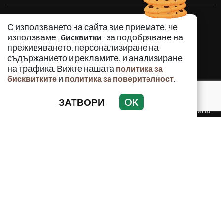
КРИМИНАЛНО
С използването на сайта вие приемате, че
ИНЦИДЕНТИ
използваме „
" за подобряване на
бисквитки
АНАЛИЗИ
преживяването, персонализиране на
съдържанието и рекламите, и анализиране
ПО СВЕТА
на трафика. Вижте нашата
политика за
ВОДЕЩИ ТЕМИ
и
.
бисквитките
политика за поверителност
ЗАТВОРИ
OK
Използването и публикуването на част или цялото
съдържание на Crimes.BG без разрешение на Медийна
група Асмара ЕООД е забранено.
© 2010 - 2026 | Crimes.BG. Всички права запазени.
РЕКЛАМА
КОНТАКТИ
ОБЩИ УСЛОВИЯ
ПОЛИТИКА ЗА ПОВЕРИТЕЛНОСТ