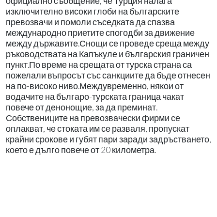
официално съобщение, че Турция налага
изключително високи глоби на българските
превозвачи и помоли съседката да спазва
международно приетите спогодби за движение
между държавите.Снощи се проведе среща между
ръководствата на Капъкуле и българския граничен
пункт.По време на срещата от турска страна са
пожелали въпросът със санкциите да бъде отнесен
на по-високо ниво.Междувременно, някои от
водачите на българо-турската граница чакат
повече от денонощие, за да преминат.
Собствениците на превозвачески фирми се
оплакват, че стоката им се разваля, пропускат
крайни срокове и губят пари заради задръстването,
което е дълго повече от 20 километра.