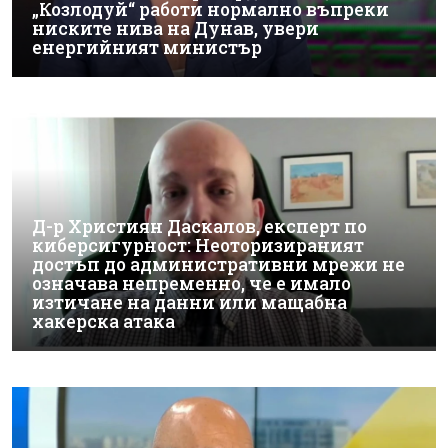
„Козлодуй“ работи нормално въпреки
ниските нива на Дунав, увери
енергийният министър
Д-р Християн Даскалов, експерт по
киберсигурност: Неоторизираният
достъп до административни мрежи не
означава непременно, че е имало
изтичане на данни или мащабна
хакерска атака