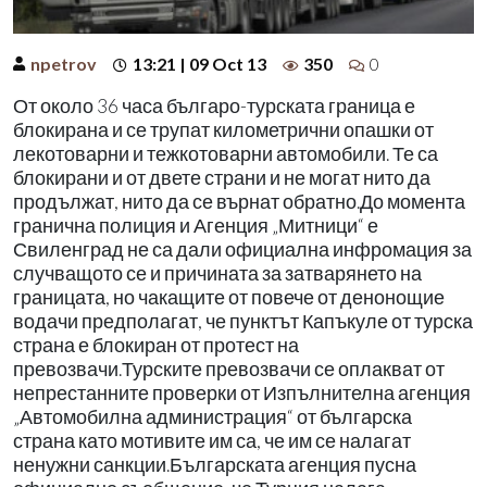
npetrov
13:21 | 09 Oct 13
350
0
От около 36 часа българо-турската граница е
блокирана и се трупат километрични опашки от
лекотоварни и тежкотоварни автомобили. Те са
блокирани и от двете страни и не могат нито да
продължат, нито да се върнат обратно.До момента
гранична полиция и Агенция „Митници“ е
Свиленград не са дали официална инфромация за
случващото се и причината за затварянето на
границата, но чакащите от повече от денонощие
водачи предполагат, че пунктът Капъкуле от турска
страна е блокиран от протест на
превозвачи.Турските превозвачи се оплакват от
непрестанните проверки от Изпълнителна агенция
„Автомобилна администрация“ от българска
страна като мотивите им са, че им се налагат
ненужни санкции.Българската агенция пусна