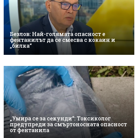
Безлов: Най-голямата опасност е
фентанилът да се смесва с кокаин и
„билка“
„Умира се за секунди“: Токсиколог
предупреди за смъртоносната опасност
от фентанила