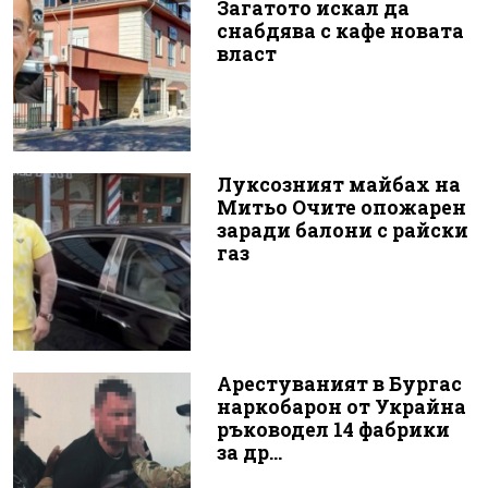
Загатото искал да
снабдява с кафе новата
власт
Луксозният майбах на
Митьо Очите опожарен
заради балони с райски
газ
Арестуваният в Бургас
наркобарон от Украйна
ръководел 14 фабрики
за др...