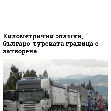
Километрични опашки,
българо-турската граница е
затворена