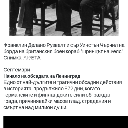
Франклин Делано Рузвелт и сър Уинстън Чърчил на
борда на британския боен кораб "Принцът на Уелс"
Снимка: AP/БТА
Септември
Начало на обсадата на Ленинград
Едно от най-дългите и трагични обсадни действия
в историята, продължило 872 дни, когато
германските и финландските сили обграждат
града, причинявайки масов глад, страдания и
смърт на над милион души.