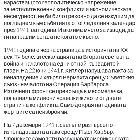
нарастващото геополитическо напрежение,
зачестилите военни конфликти и икономическата
несигурност, не би било греховно да се изкушим да
погледнем към събитията от огледалния календар
през 1941-ва година. И ако има място за изводи, да
ги направим сега, а не когато е късно.
1941 година е черна страница в историята на ХХ
век. Тя бележи ескалацията на Втората световна
война и началото на едни от най-кървавите ѝ
глави. На 22 юни 1941 г. Хитлер нарушава пакта за
ненападение и хвърля Вермахта срещу Съветския
съюз - началото на Операция Барбароса.
Източният фронт се превръща в месомелачка,
погълнала милиони човешки животи от двете
страни на конфликта. Само до края на годината
жертвите са неизброими.
На 7 декември 1941 г. светът е разтърсен от
изненадващата атака срещу Пърл Харбър.
Японските самолети разрушават американската