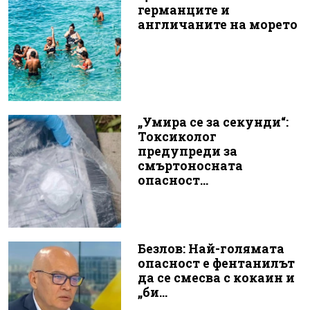
германците и
англичаните на морето
„Умира се за секунди“:
Токсиколог
предупреди за
смъртоносната
опасност...
Безлов: Най-голямата
опасност е фентанилът
да се смесва с кокаин и
„би...