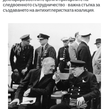
следвоенното сътрудничество - важна стъпка за
създаването на антихитлеристката коалиция.