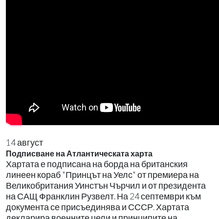
14 август
Подписване на Атлантическата харта
Хартата е подписана на борда на британския
линеен кораб "Принцът на Уелс" от премиера на
Великобритания Уинстън Чърчил и от президента
на САЩ Франклин Рузвелт. На 24 септември към
документа се присъединява и СССР. Хартата
декларира военните цели и принципите на