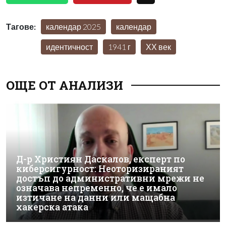
Тагове:
календар 2025
календар
идентичност
1941 г
ХХ век
ОЩЕ ОТ АНАЛИЗИ
Д-р Християн Даскалов, експерт по
киберсигурност: Неоторизираният
достъп до административни мрежи не
означава непременно, че е имало
изтичане на данни или мащабна
хакерска атака