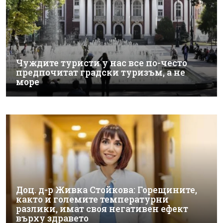
Чуждите туристи у нас все по-често
предпочитат градски туризъм, а не
море
Доц. д-р Живка Стойкова: Горещините,
както и големите температурни
разлики, имат своя негативен ефект
върху здравето