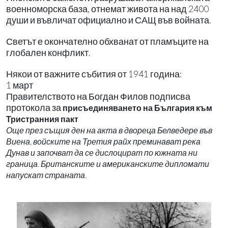
военноморска база, отнемат живота на над 2400
души и въвличат официално и САЩ във войната.
Светът е окончателно обхванат от пламъците на
глобален конфликт.
Някои от важните събития от 1941 година:
1 март
Правителството на Богдан Филов подписва
протокола за
присъединяването на България към
Тристранния пакт
Още през същия ден на акта в двореца Белведере във
Виена, войските на Третия райх преминават река
Дунав и започват да се дислоцират по южната ни
граница. Британските и американските дипломати
напускат страната.