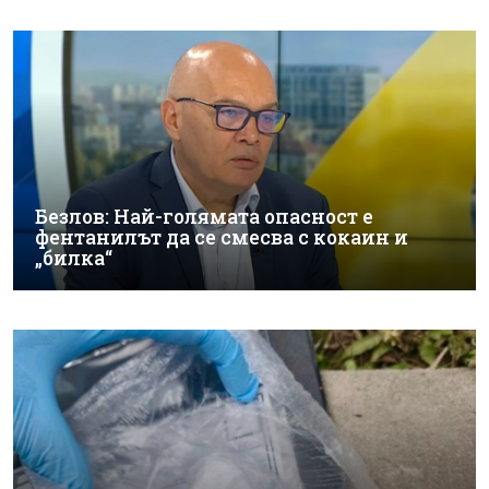
Безлов: Най-голямата опасност е
фентанилът да се смесва с кокаин и
„билка“