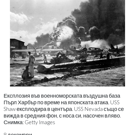
Експлозия във военноморската въздушна база
Пърл Харбър по време на японската атака. USS
Shaw експлодира в центъра. USS Nevada също се
вижда в средния фон, с носа си, насочен вляво.
Снимка: Getty Images
8 декември