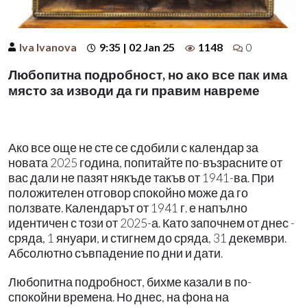
Iva Ivanova
9:35 | 02 Jan 25
1148
0
Любопитна подробност, но ако все пак има
място за изводи да ги правим навреме
Ако все още не сте се сдобили с календар за
новата 2025 година, попитайте по-възрасните от
вас дали не пазят някъде такъв от 1941-ва. При
положителен отговор спокойно може да го
ползвате. Календарът от 1941 г. е напълно
идентичен с този от 2025-а. Като започнем от днес -
сряда, 1 януари, и стигнем до сряда, 31 декември.
Абсолютно съвпадение по дни и дати.
Любопитна подробност, бихме казали в по-
спокойни времена. Но днес, на фона на