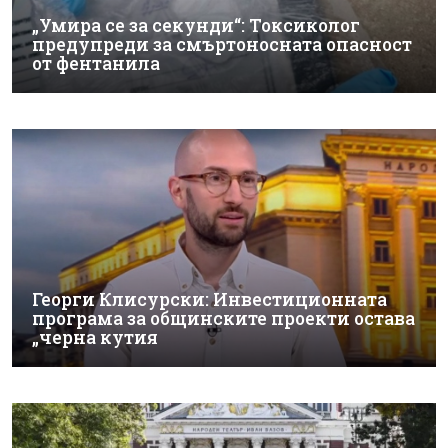
„Умира се за секунди“: Токсиколог
предупреди за смъртоносната опасност
от фентанила
Георги Клисурски: Инвестиционната
програма за общинските проекти остава
„черна кутия