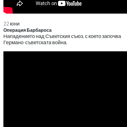
22 юни
Операция Барбароса
Нападението над Съветския съюз, с което започва
Германо-съветската война.