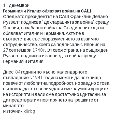
11 декември
Германия и Италия обявяват война на САЩ
След като президентът на САЩ Франклин Делано
Рузвелт подписва "Декларацията за война" срещу
Япония, назабавно война на Съединените щати
обявяват Италия и Германия. Актът е в
съответствие със споразумението за взаимно
сътрудничество, което са подписали с Япония на
27 септември 1940 г. От своя страна, на същия ден
Рузвелт подписва и заповед за война срещу
Германия и Италия.
Днес, 84 години по-късно, календарното
съвпадение с 1941 година може и да не е нищо
повече от любопитна подробност, но заедно с това
е и повод да отговорим дали сме научили уроците
на историята и дали сме достатъчно бдителни, за
да предотвратим повтарянето на грешките от
миналото.
Източник: dir.bg