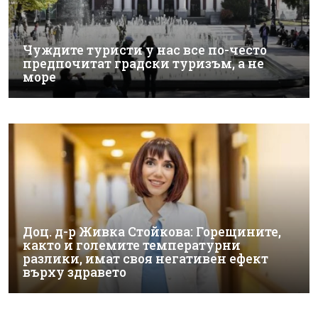
Чуждите туристи у нас все по-често
предпочитат градски туризъм, а не
море
Доц. д-р Живка Стойкова: Горещините,
както и големите температурни
разлики, имат своя негативен ефект
върху здравето