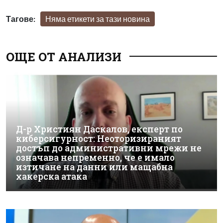
Тагове:
Няма етикети за тази новина
ОЩЕ ОТ АНАЛИЗИ
Д-р Християн Даскалов, експерт по
киберсигурност: Неоторизираният
достъп до административни мрежи не
означава непременно, че е имало
изтичане на данни или мащабна
хакерска атака