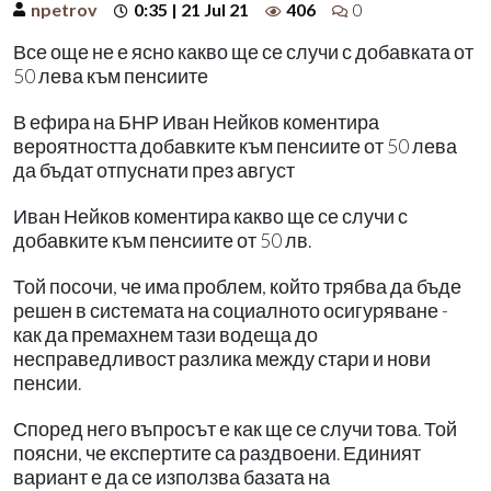
npetrov
0:35 | 21 Jul 21
406
0
Все още не е ясно какво ще се случи с добавката от
50 лева към пенсиите
В ефира на БНР Иван Нейков коментира
вероятността добавките към пенсиите от 50 лева
да бъдат отпуснати през август
Иван Нейков коментира какво ще се случи с
добавките към пенсиите от 50 лв.
Той посочи, че има проблем, който трябва да бъде
решен в системата на социалното осигуряване -
как да премахнем тази водеща до
несправедливост разлика между стари и нови
пенсии.
Според него въпросът е как ще се случи това. Той
поясни, че експертите са раздвоени. Единият
вариант е да се използва базата на