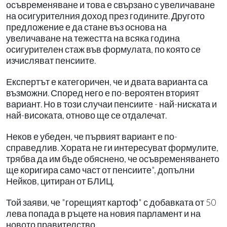
осъвременяване и това е свързано с увеличаване
на осигурителния доход през годините. Другото
предложение е да стане въз основа на
увеличаване на тежестта на всяка година
осигурителен стаж във формулата, по която се
изчисляват пенсиите.
Експертът е категоричен, че и двата варианта са
възможни. Според него е по-вероятен вторият
вариант. Но в този случаи пенсиите - най-ниската и
най-високата, отново ще се отдалечат.
Неков е убеден, че първият вариант е по-
справедлив. Хората не ги интересуват формулите,
трябва да им бъде обяснено, че осъвременяването
ще коригира само част от пенсиите", допълни
Нейков, цитиран от БЛИЦ.
Той заяви, че "горещият картоф" с добавката от 50
лева попада в ръцете на новия парламент и на
новото правителство.