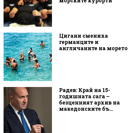
морските курорти
Цигани смениха
германците и
англичаните на морето
Радев: Край на 15-
годишната сага –
безценният архив на
македонските бъ...