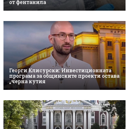
от фентанила
Георги Клисурски: Инвестиционната
програма за общинските проекти остава
„черна кутия