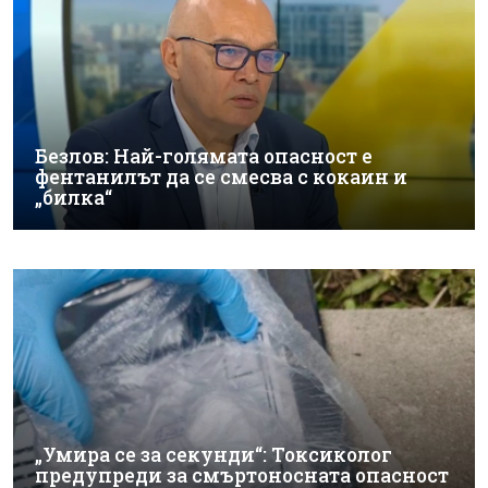
Безлов: Най-голямата опасност е
фентанилът да се смесва с кокаин и
„билка“
„Умира се за секунди“: Токсиколог
предупреди за смъртоносната опасност