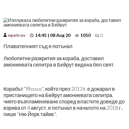
npetrov
14:45 | 08 Aug 20
1050
0
Плавателният съд е потънал
Любопитни разкрития за кораба, доставил
амониевата селитра в Бейрут видяха бял свят.
Корабът "Rhosus", който през 2013 г. е докарал в
пристанището на Бейрут амониевата селитра,
чието възпламеняване според властите доведе до
взрива от 4 август, е потънал в началото на 2018 г.,
пише "Ню Йорк таймс".