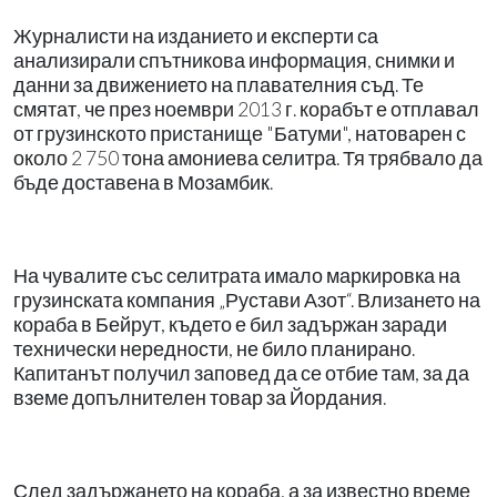
Журналисти на изданието и експерти са
анализирали спътникова информация, снимки и
данни за движението на плавателния съд. Те
смятат, че през ноември 2013 г. корабът е отплавал
от грузинското пристанище "Батуми", натоварен с
около 2 750 тона амониева селитра. Тя трябвало да
бъде доставена в Мозамбик.
На чувалите със селитрата имало маркировка на
грузинската компания „Рустави Азот“. Влизането на
кораба в Бейрут, където е бил задържан заради
технически нередности, не било планирано.
Капитанът получил заповед да се отбие там, за да
вземе допълнителен товар за Йордания.
След задържането на кораба, а за известно време