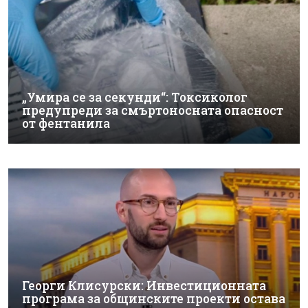
„Умира се за секунди“: Токсиколог
предупреди за смъртоносната опасност
от фентанила
Георги Клисурски: Инвестиционната
програма за общинските проекти остава