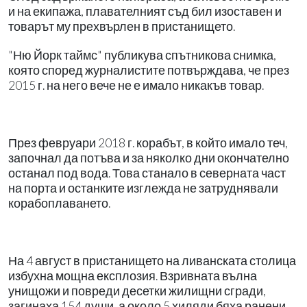
и на екипажа, плавателният съд бил изоставен и
товарът му прехвърлен в пристанището.
"Ню Йорк таймс" публикува спътникова снимка,
която според журналистите потвърждава, че през
2015 г. на него вече не е имало никакъв товар.
През февруари 2018 г. корабът, в който имало теч,
започнал да потъва и за няколко дни окончателно
останал под вода. Това станало в северната част
на порта и останките изглежда не затруднявали
корабоплаването.
На 4 август в пристанището на ливанската столица
избухна мощна експлозия. Взривната вълна
унищожи и повреди десетки жилищни сгради,
загинаха 154 души, а около 5 хиляди бяха ранени.