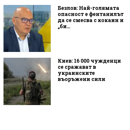
Безлов: Най-голямата
опасност е фентанилът
да се смесва с кокаин и
„би...
Киев: 16 000 чужденци
се сражават в
украинските
въоръжени сили