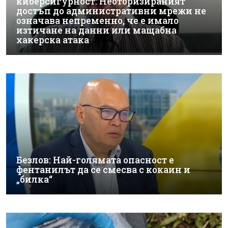
киберсигурност: Неоторизираният
достъп до административни мрежи не
означава непременно, че е имало
изтичане на данни или мащабна
хакерска атака
Безлов: Най-голямата опасност е
фентанилът да се смесва с кокаин и
„билка“