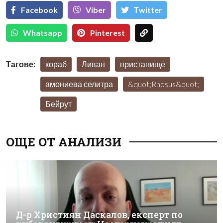
Facebook
Viber
Тwitter
Whatsapp
Pinterest
Тагове:
кораб
Ливан
пристанище
амониева селитра
&quot;Rhosus&quot;
Бейрут
ОЩЕ ОТ АНАЛИЗИ
Д-р Християн Даскалов, експерт по