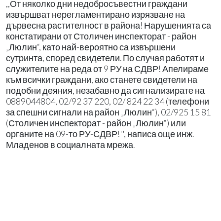
,,От няколко дни недобросъвестни граждани
извършват нерегламентирано изрязване на
дървесна растителност в района! Нарушенията са
констатирани от Столичен инспекторат - район
„Люлин“, като най-вероятно са извършени
сутринта, според свидетели. По случая работят и
служителите на реда от 9 РУ на СДВР! Апелираме
към всички граждани, ако станете свидетели на
подобни деяния, незабавно да сигнализирате на
0889044804, 02/92 37 220, 02/ 824 22 34 (телефони
за спешни сигнали на район „Люлин“), 02/925 15 81
(Столичен инспекторат - район „Люлин“) или
органите на 09-то РУ-СДВР!'', написа още инж.
Младенов в социалната мрежа.