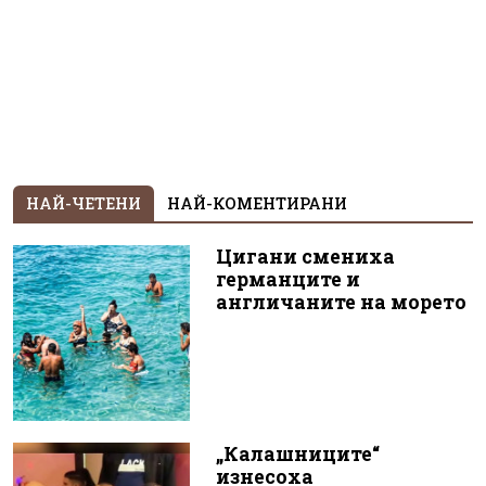
НАЙ-ЧЕТЕНИ
НАЙ-КОМЕНТИРАНИ
Цигани смениха
германците и
англичаните на морето
„Калашниците“
изнесоха