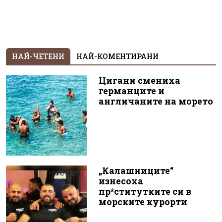
НАЙ-ЧЕТЕНИ
НАЙ-КОМЕНТИРАНИ
Цигани смениха
германците и
англичаните на морето
„Калашниците“
изнесоха
пр*ститутките си в
морските курорти