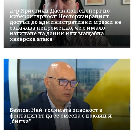
Д-р Християн Даскалов, експерт по
киберсигурност: Неоторизираният
достъп до административни мрежи не
означава непременно, че е имало
изтичане на данни или мащабна
хакерска атака
Безлов: Най-голямата опасност е
фентанилът да се смесва с кокаин и
„билка“