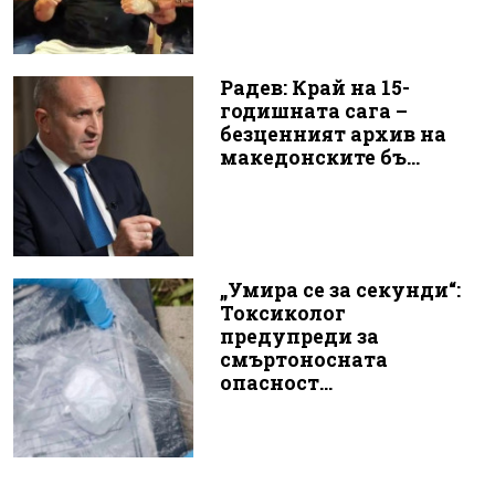
Радев: Край на 15-
годишната сага –
безценният архив на
македонските бъ...
„Умира се за секунди“:
Токсиколог
предупреди за
смъртоносната
опасност...