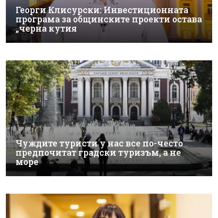
Георги Клисурски: Инвестиционната
програма за общинските проекти остава
„черна кутия
Чуждите туристи у нас все по-често
предпочитат градски туризъм, а не
море