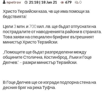
npetrov
21:18 | 18 Jan 21
679
0
Христо Терзийски каза, чв ще има помощи за
бедствията!
Цели 3 млн. и 700 хил. лв. ще бъдат отпуснати на
пострадалите от наводненията райони в страната.
Това заяви на специален брифинг вътрешният
министър Христо Терзийски.
„Помощите ще бъдат разпределени между
общините Столична, Костинброд, Лъки и Гоце
Делчев.“ – разкри министър Терзийски.
В Гоце Делчев ще се изгради подпорна стена на
десния бряг на река Туфча.