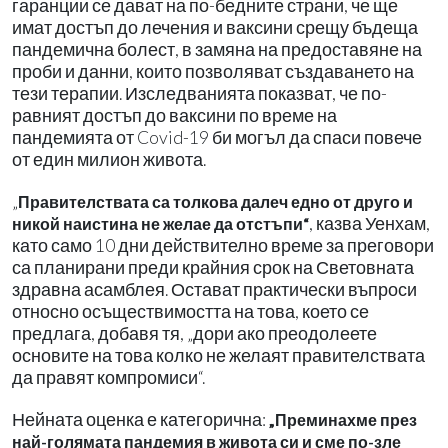
гаранции се дават на по-бедните страни, че ще
имат достъп до лечения и ваксини срещу бъдеща
пандемична болест, в замяна на предоставяне на
проби и данни, които позволяват създаването на
тези терапии. Изследванията показват, че по-
равният достъп до ваксини по време на
пандемията от Covid-19 би могъл да спаси повече
от един милион живота.
„
Правителствата са толкова далеч едно от друго и
, казва Уенхам,
никой наистина не желае да отстъпи“
като само 10 дни действително време за преговори
са планирани преди крайния срок на Световната
здравна асамблея. Остават практически въпроси
относно осъществимостта на това, което се
предлага, добавя тя, „дори ако преодолеете
основите на това колко не желаят правителствата
да правят компромиси“.
Нейната оценка е категорична:
„Преминахме през
най-голямата пандемия в живота си и сме по-зле