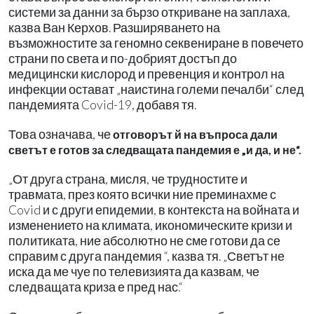
системи за данни за бързо откриване на заплаха,
казва Ван Керхов. Разширяването на
възможностите за геномно секвениране в повечето
страни по света и по-добрият достъп до
медицински кислород и превенция и контрол на
инфекции остават „наистина големи печалби“ след
пандемията Covid-19, добавя тя.
Това означава, че
отговорът й на въпроса дали
светът е готов за следващата пандемия е „и да, и не“.
„От друга страна, мисля, че трудностите и
травмата, през която всички ние преминахме с
Covid и с други епидемии, в контекста на войната и
изменението на климата, икономическите кризи и
политиката, ние абсолютно не сме готови да се
справим с друга пандемия “, казва тя. „Светът не
иска да ме чуе по телевизията да казвам, че
следващата криза е пред нас.“