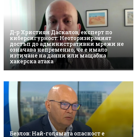
Д-р Християн Даскалов, експерт по
киберсигурност: Неоторизираният
достъп до административни мрежи не
означава непременно, че е имало
изтичане на данни или мащабна
хакерска атака
Безлов: Най-голямата опасност е