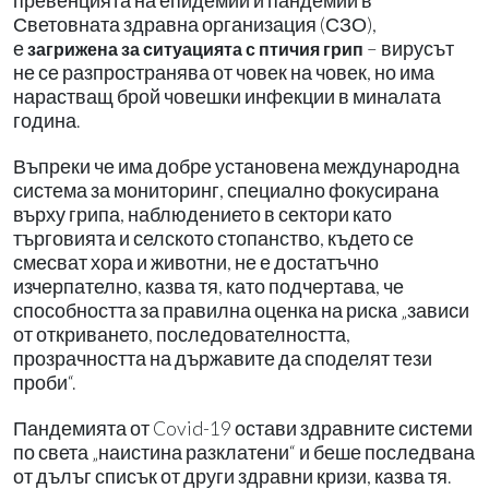
превенцията на епидемии и пандемии в
Световната здравна организация (СЗО),
е
– вирусът
загрижена за ситуацията с птичия грип
не се разпространява от човек на човек, но има
нарастващ брой човешки инфекции в миналата
година.
Въпреки че има добре установена международна
система за мониторинг, специално фокусирана
върху грипа, наблюдението в сектори като
търговията и селското стопанство, където се
смесват хора и животни, не е достатъчно
изчерпателно, казва тя, като подчертава, че
способността за правилна оценка на риска „зависи
от откриването, последователността,
прозрачността на държавите да споделят тези
проби“.
Пандемията от Covid-19 остави здравните системи
по света „наистина разклатени“ и беше последвана
от дълъг списък от други здравни кризи, казва тя.