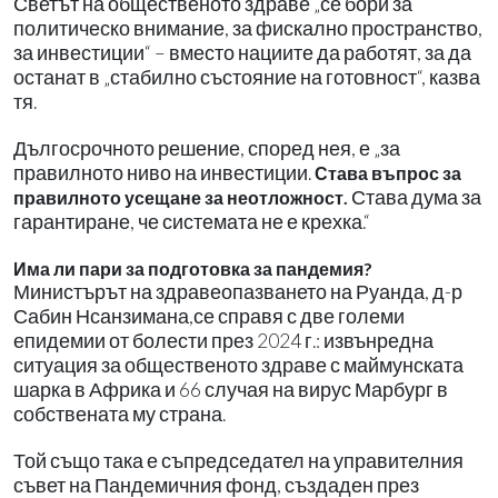
Светът на общественото здраве „се бори за
политическо внимание, за фискално пространство,
за инвестиции“ – вместо нациите да работят, за да
останат в „стабилно състояние на готовност“, казва
тя.
Дългосрочното решение, според нея, е „за
правилното ниво на инвестиции.
Става въпрос за
Става дума за
правилното усещане за неотложност.
гарантиране, че системата не е крехка.“
Има ли пари за подготовка за пандемия?
Министърът на здравеопазването на Руанда, д-р
Сабин Нсанзимана,се справя с две големи
епидемии от болести през 2024 г.: извънредна
ситуация за общественото здраве с маймунската
шарка в Африка и 66 случая на вирус Марбург в
собствената му страна.
Той също така е съпредседател на управителния
съвет на Пандемичния фонд, създаден през