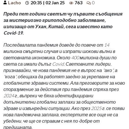
Lacho
20:35 | 02 Jan 25
763
0
Преди пет години светът чу първите съобщения
за мистериозно грипоподобно заболяване,
излизащо от Ухан, Китай, сега известно като
Covid-19.
Последвалата пандемия доведе до повече от 14
милиона смъртни случая и изпрати шокови вълни в
световната икономика. Около 400 милиона души по
света са имали дълъг Covid. Световните лидери,
признавайки, че нова пандемия не е въпрос на "ако", а
"кога", обещаха да работят заедно за укрепване на
глобалните здравни системи. Ала преговорите за ново
споразумение за действия при пандемия спряха през
2024 г., въпреки че бяха идентифицирани
допълнителни глобални заплахи за общественото
здраве и извънредни ситуации. Ако през 2025 г. се появи
нова пандемична заплаха, експертите все още не са
убедени, че ще се справим с нея по-добре от
предишната.