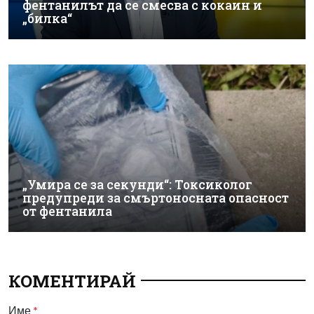
фентанилът да се смесва с кокаин и
„билка“
„Умира се за секунди“: Токсиколог
предупреди за смъртоносната опасност
от фентанила
КОМЕНТИРАЙ
Име
*