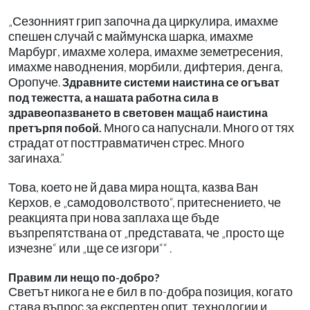
„Сезонният грип започна да циркулира, имахме
спешен случай с маймунска шарка, имахме
Марбург, имахме холера, имахме земетресения,
имахме наводнения, морбили, дифтерия, денга,
Оропуче.
Здравните системи наистина се огъват
под тежестта, а нашата работна сила в
здравеопазването в световен мащаб наистина
Много са напуснали. Много от тях
претърпя побой.
страдат от посттравматичен стрес. Много
загинаха.”
Това, което не й дава мира нощта, казва Ван
Керхов, е „самодоволството“, притеснението, че
реакцията при нова заплаха ще бъде
възпрепятствана от „представата, че „просто ще
изчезне“ или „ще се изгори““ .
Правим ли нещо по-добро?
Светът никога не е бил в по-добра позиция, когато
става въпрос за експертен опит, технологии и