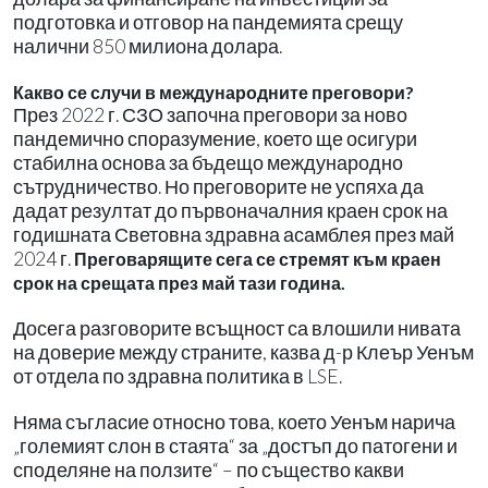
подготовка и отговор на пандемията срещу
налични 850 милиона долара.
Какво се случи в международните преговори?
През 2022 г. СЗО започна преговори за ново
пандемично споразумение, което ще осигури
стабилна основа за бъдещо международно
сътрудничество. Но преговорите не успяха да
дадат резултат до първоначалния краен срок на
годишната Световна здравна асамблея през май
2024 г.
Преговарящите сега се стремят към краен
срок на срещата през май тази година.
Досега разговорите всъщност са влошили нивата
на доверие между страните, казва д-р Клеър Уенъм
от отдела по здравна политика в LSE.
Няма съгласие относно това, което Уенъм нарича
„големият слон в стаята“ за „достъп до патогени и
споделяне на ползите“ – по същество какви