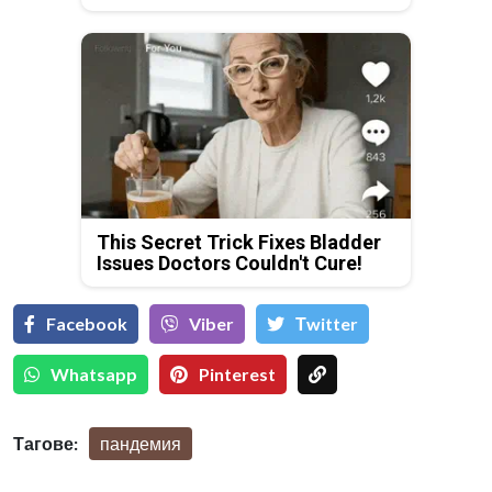
This Secret Trick Fixes Bladder
Issues Doctors Couldn't Cure!
Facebook
Viber
Тwitter
Whatsapp
Pinterest
Тагове:
пандемия