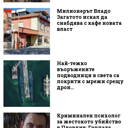
Милионерът Владо
Загатото искал да
снабдява с кафе новата
власт
Най-тежко
въоръжените
подводници в света са
покрити с мрежи срещу
дрон...
Криминален психолог
за жестокото убийство
в Пловдив: Групата