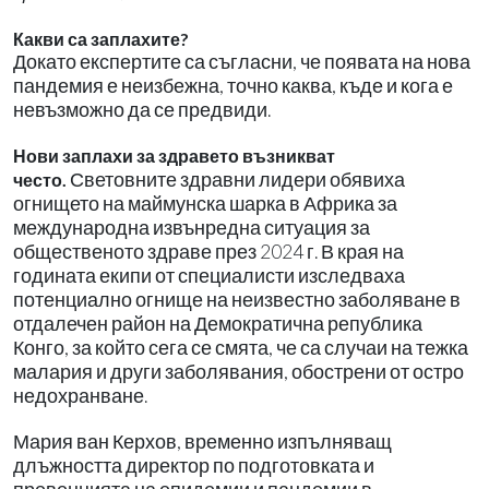
Какви са заплахите?
Докато експертите са съгласни, че появата на нова
пандемия е неизбежна, точно каква, къде и кога е
невъзможно да се предвиди.
Нови заплахи за здравето възникват
Световните здравни лидери обявиха
често.
огнището на маймунска шарка в Африка за
международна извънредна ситуация за
общественото здраве през 2024 г. В края на
годината екипи от специалисти изследваха
потенциално огнище на неизвестно заболяване в
отдалечен район на Демократична република
Конго, за който сега се смята, че са случаи на тежка
малария и други заболявания, обострени от остро
недохранване.
Мария ван Керхов, временно изпълняващ
длъжността директор по подготовката и