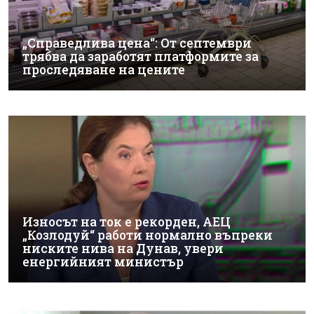
„Справедлива цена“: От септември
трябва да заработят платформите за
проследяване на цените
Износът на ток е рекорден, АЕЦ
„Козлодуй“ работи нормално въпреки
ниските нива на Дунав, увери
енергийният министър