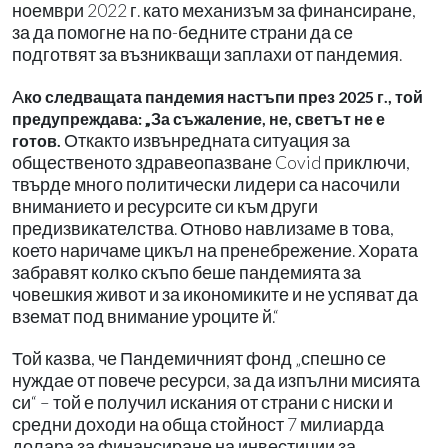
ноември 2022 г. като механизъм за финансиране,
за да помогне на по-бедните страни да се
подготвят за възникващи заплахи от пандемия.
А
ко следващата пандемия настъпи през 2025 г., той
предупреждава: „За съжаление, не, светът не е
Откакто извънредната ситуация за
готов.
общественото здравеопазване Covid приключи,
твърде много политически лидери са насочили
вниманието и ресурсите си към други
предизвикателства. Отново навлизаме в това,
което наричаме цикъл на пренебрежение. Хората
забравят колко скъпо беше пандемията за
човешкия живот и за икономиките и не успяват да
вземат под внимание уроците й.“
Той казва, че Пандемичният фонд „спешно се
нуждае от повече ресурси, за да изпълни мисията
си“ – той е получил искания от страни с ниски и
средни доходи на обща стойност 7 милиарда
долара за финансиране на инвестиции за