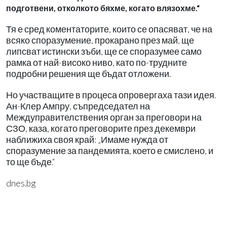
подготвени, отколкото бяхме, когато влязохме.“
Тя е сред коментаторите, които се опасяват, че на
всяко споразумение, прокарано през май, ще
липсват истински зъби, ще се споразумее само
рамка от най-високо ниво, като по-трудните
подробни решения ще бъдат отложени.
Но участващите в процеса опровергаха тази идея.
Ан-Клер Ампру, съпредседател на
Междуправителствения орган за преговори на
СЗО, каза, когато преговорите през декември
наближиха своя край: „Имаме нужда от
споразумение за пандемията, което е смислено, и
то ще бъде.“
dnes.bg