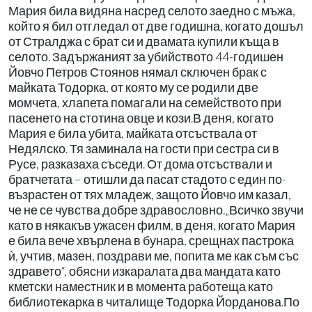
Мария била видяна насред селото заедно с мъжа,
който я бил отгледал от две годишна, когато дошъл
от Стралджа с брат си и двамата купили къща в
селото. Задържаният за убийството 44-годишен
Йовчо Петров Стоянов нямал сключен брак с
майката Тодорка, от която му се родили две
момчета, хлапета помагали на семейството при
пасенето на стотина овце и кози.В деня, когато
Мария е била убита, майката отсъствала от
Недялско. Тя заминала на гости при сестра си в
Русе, разказаха съседи. От дома отсъствали и
братчетата – отишли да пасат стадото с един по-
възрастен от тях младеж, защото Йовчо им казал,
че не се чувства добре здравословно.„Всичко звучи
като в някакъв ужасен филм, в деня, когато Мария
е била вече хвърлена в бунара, срещнах пастрока
ѝ, учтив, мазен, поздрави ме, попита ме как съм със
здравето“, обясни изкаралата два мандата като
кметски наместник и в момента работеща като
библиотекарка в читалище Тодорка Йорданова.По