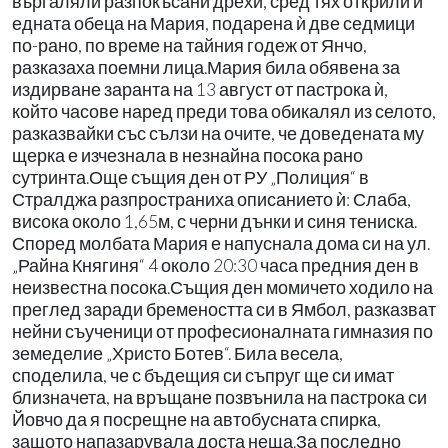
въргаляли разпокъсани дрехи, сред тях открили и
едната обеца на Мария, подарена ѝ две седмици
по-рано, по време на тайния годеж от Янчо,
разказаха поемни лица.Мария била обявена за
издирване заранта на 13 август от пастрока ѝ,
който часове наред преди това обикалял из селото,
разказвайки със сълзи на очите, че доведената му
щерка е изчезнала в незнайна посока рано
сутринта.Още същия ден от РУ „Полиция“ в
Стралджа разпространиха описанието ѝ: Слаба,
висока около 1,65м, с черни дънки и синя тениска.
Според молбата Мария е напуснала дома си на ул.
„Райна Княгиня“ 4 около 20:30 часа предния ден в
неизвестна посока.Същия ден момичето ходило на
преглед заради бремеността си в Ямбол, разказват
нейни съученици от професионалната гимназия по
земеделие „Христо Ботев“. Била весела,
споделила, че с бъдещия си съпруг ще си имат
близначета, на връщане позвънила на пастрока си
Йовчо да я посрещне на автобусната спирка,
защото напазарувала доста неща.За последно