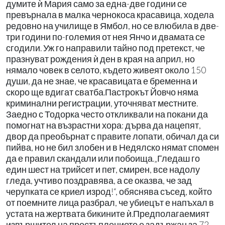
думите ѝ Мария само за една-две години се
превърнала в малка чернокоса красавица, ходела
редовно на училище в Ямбол, но се влюбила в две-
три години по-големия от нея Янчо и двамата се
сгодили. Уж го направили тайно под претекст, че
празнуват рождения ѝ ден в края на април, но
нямало човек в селото, където живеят около 150
души, да не знае, че красавицата е бременна и
скоро ще вдигат сватба.Пастрокът Йовчо няма
криминални регистрации, уточняват местните.
Заедно с Тодорка често откликвали на покани да
помогнат на възрастни хора: дърва да нацепят,
двор да преобърнат с правите лопати, обичал да си
пийва, но не бил злобен и в Недялско нямат спомен
да е правил скандали или побоища.„Гледаш го
един шест на трийсет и пет, смирен, все надолу
гледа, учтиво поздравява, а се оказва, че зад
черупката се криел изрод!“, обяснява съсед, който
от поемните лица разбрал, че убиецът е напъхал в
устата на жертвата бикините ѝ.Предполагаемият
извършител на престъплението е задържан за 72