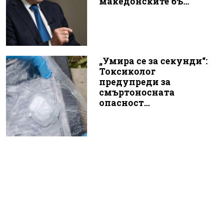
македонските бъ...
„Умира се за секунди“:
Токсиколог
предупреди за
смъртоносната
опасност...