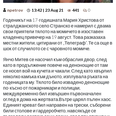
npetrov
13:42 | 23 Aug 21
441
0
Годеникът на 17-годишната Мария Христова от
стралджанското село Странско е намерил с двама
свои приятели тялото на момичето в изоставен
кладенец привечер на 19 август. Това разказаха
местни жители, цитирани от „Телеграф“. Те са още в
шок от случилото се с чаровното момиче.
Янчо Митев се насочил към обраслия двор, след
като в продължение повече на денонощие от там
се носел вой на кучета и чакали. След като хвърлил
няколко камъка към дъното, изплувала ръката на
годеницата му. Тялото било извадено денонощие
по-късно от пожарникари и полицаи,
междувременно бил извършен първоначален
оглед в дома на жертвата.Вътре царял пълен хаос.
Единият креват бил направен на трески, съборени
били столове и гардеробчето, навсякъде се