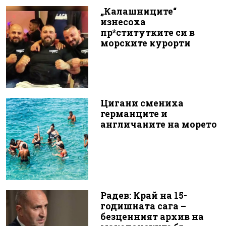
„Калашниците“
изнесоха
пр*ститутките си в
морските курорти
Цигани смениха
германците и
англичаните на морето
Радев: Край на 15-
годишната сага –
безценният архив на