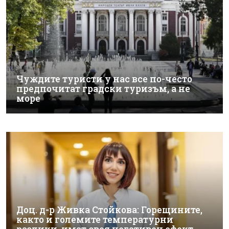
Чуждите туристи у нас все по-често
предпочитат градски туризъм, а не
море
Доц. д-р Живка Стойкова: Горещините,
както и големите температурни