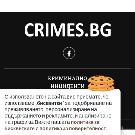
КРИМИНАЛНО
ИНЦИДЕНТИ
АНАЛИЗИ
С използването на сайта вие приемате, че
ПО СВЕТА
използваме „
" за подобряване на
бисквитки
преживяването, персонализиране на
ВОДЕЩИ ТЕМИ
съдържанието и рекламите, и анализиране
на трафика. Вижте нашата
политика за
Използването и публикуването на част или цялото
и
.
бисквитките
политика за поверителност
съдържание на Crimes.BG без разрешение на Медийна