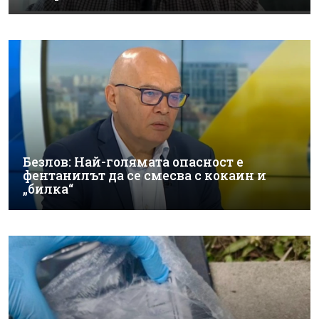
Безлов: Най-голямата опасност е
фентанилът да се смесва с кокаин и
„билка“