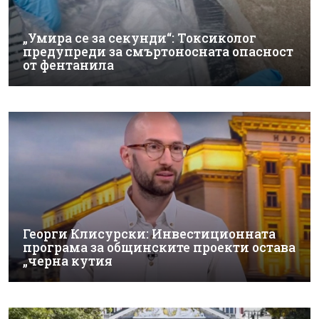
„Умира се за секунди“: Токсиколог
предупреди за смъртоносната опасност
от фентанила
Георги Клисурски: Инвестиционната
програма за общинските проекти остава
„черна кутия