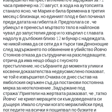
часа привечер на 20 август, в хода на аутопсията
станало ясно, че Мария е била бременна в третия
месец с близнаци, но единият плод е бил починал
преди датата на гибелта ѝ. Предполага се , че
убиецът е пренесъл мъртвото тяло в найлонов
чувал до запустелия двор и го хвърлил с главата
надолу в дълбокия близо 12 м бунар с надеждата,
че никой няма да се сети да я търси там.Денонощие
след задържането по обвинение в убийство Йовчо
Стоянов отказа да сътрудничи на разследващите,
отрича да има нещо общо с гнусното
престъпление, но събраните до момента улики и
косвени доказателства недвусмислено показват,
че той е извършител.Очаква се днес състав на
ямболския окръжен съд да постанови постоянна
мярка за неотклонение „Задържане под
стража“.Приятели на жертвата разказват, че „татко
Йовчо“ не криел мераците си към доведената си
дъщеря. Имало случаи когато мераклийски пред
погледите на всички я пощипвал по бузките и