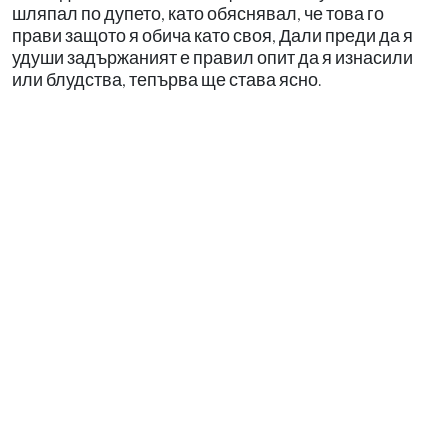
шляпал по дупето, като обяснявал, че това го
прави защото я обича като своя, Дали преди да я
удуши задържаният е правил опит да я изнасили
или блудства, тепърва ще става ясно.