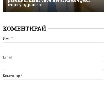
разлики, имат своя негативен ефект
върху здравето
КОМЕНТИРАЙ
Име
*
Email
Коментар
*