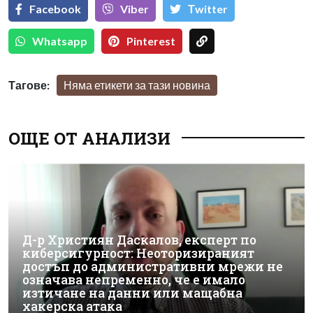
Facebook
Viber
Тwitter
Whatsapp
Pinterest
Тагове:
Няма етикети за тази новина
ОЩЕ ОТ АНАЛИЗИ
Д-р Християн Даскалов, експерт по
киберсигурност: Неоторизираният
достъп до административни мрежи не
означава непременно, че е имало
изтичане на данни или мащабна
хакерска атака