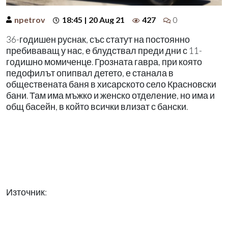
npetrov
18:45 | 20 Aug 21
427
0
36-годишен руснак, със статут на постоянно
пребиваващ у нас, е блудствал преди дни с 11-
годишно момиченце. Грозната гавра, при която
педофилът опипвал детето, е станала в
обществената баня в хисарското село Красновски
бани. Там има мъжко и женско отделение, но има и
общ басейн, в който всички влизат с бански.
Източник: