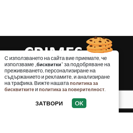
С използването на сайта вие приемате, че
използваме „
" за подобряване на
бисквитки
преживяването, персонализиране на
съдържанието и рекламите, и анализиране
на трафика. Вижте нашата
политика за
и
.
бисквитките
политика за поверителност
КРИМИНАЛНО
ЗАТВОРИ
OK
ИНЦИДЕНТИ
АНАЛИЗИ
ПО СВЕТА
ВОДЕЩИ ТЕМИ