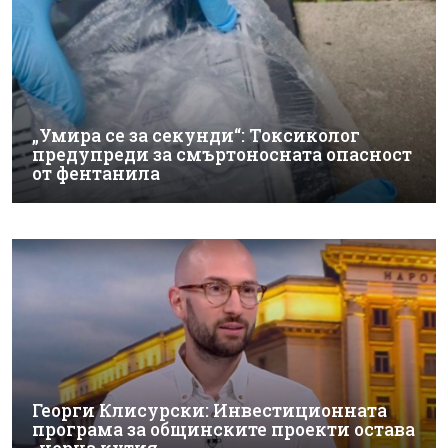
„Умира се за секунди“: Токсиколог
предупреди за смъртоносната опасност
от фентанила
Георги Клисурски: Инвестиционната
програма за общинските проекти остава