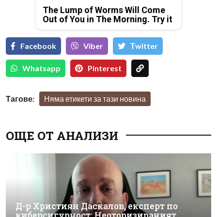
The Lump of Worms Will Come
Out of You in The Morning. Try it
Facebook
Viber
Тwitter
Whatsapp
Pinterest
Тагове:
Няма етикети за тази новина
ОЩЕ ОТ АНАЛИЗИ
Д-р Християн Даскалов, експерт по
киберсигурност: Неоторизираният