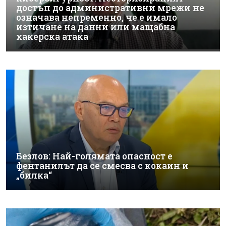
достъп до административни мрежи не
означава непременно, че е имало
изтичане на данни или мащабна
хакерска атака
Безлов: Най-голямата опасност е
фентанилът да се смесва с кокаин и
„билка“