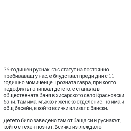
36-годишен руснак, със статут на постоянно
пребиваващ у нас, е блудствал преди дни с 11-
годишно момиченце. Грозната гавра, при която
педофилът опипвал детето, е станала в
обществената баня в хисарското село Красновски
бани. Там има мъжко и женско отделение, но има и
общ басейн, в който всички влизат с бански.
Детето било заведено там от баща си и руснакът,
който е техен познат. Всичко изглеждало