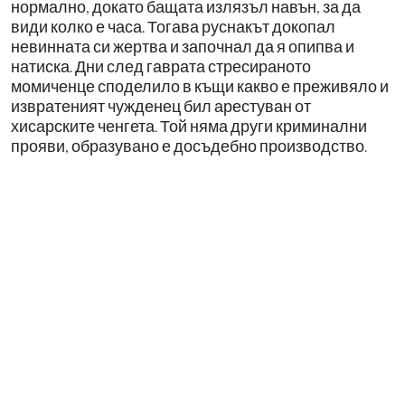
нормално, докато бащата излязъл навън, за да
види колко е часа. Тогава руснакът докопал
невинната си жертва и започнал да я опипва и
натиска. Дни след гаврата стресираното
момиченце споделило в къщи какво е преживяло и
извратеният чужденец бил арестуван от
хисарските ченгета. Той няма други криминални
прояви, образувано е досъдебно производство.