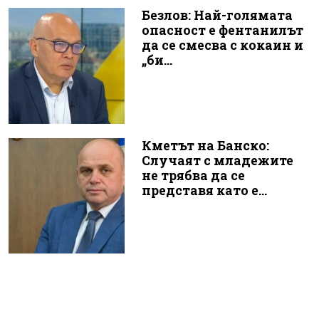
Безлов: Най-голямата
опасност е фентанилът
да се смесва с кокаин и
„би...
Кметът на Банско:
Случаят с младежите
не трябва да се
представя като е...