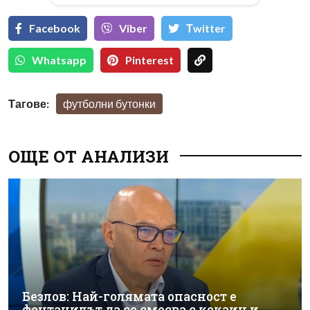
Facebook
Viber
Тwitter
Whatsapp
Pinterest
Тагове:
футболни бутонки
ОЩЕ ОТ АНАЛИЗИ
Безлов: Най-голямата опасност е
фентанилът да се смесва с кокаин и