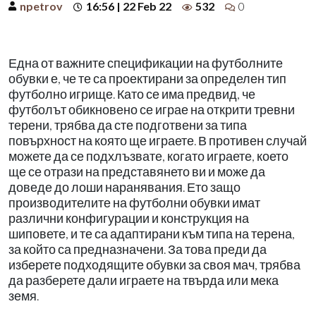
npetrov
16:56 | 22 Feb 22
532
0
Една от важните спецификации на футболните
обувки е, че те са проектирани за определен тип
футболно игрище. Като се има предвид, че
футболът обикновено се играе на открити тревни
терени, трябва да сте подготвени за типа
повърхност на която ще играете. В противен случай
можете да се подхлъзвате, когато играете, което
ще се отрази на представянето ви и може да
доведе до лоши наранявания. Ето защо
производителите на футболни обувки имат
различни конфигурации и конструкция на
шиповете, и те са адаптирани към типа на терена,
за който са предназначени. За това преди да
изберете подходящите обувки за своя мач, трябва
да разберете дали играете на твърда или мека
земя.