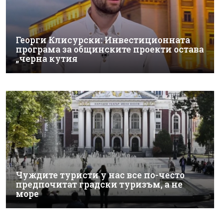
Георги Клисурски: Инвестиционната
програма за общинските проекти остава
„черна кутия
Чуждите туристи у нас все по-често
предпочитат градски туризъм, а не
море