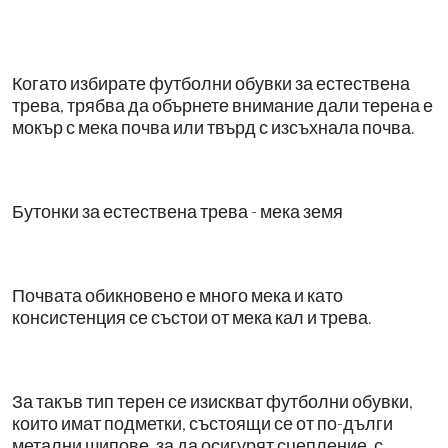
Когато избирате футболни обувки за естествена
трева, трябва да обърнете внимание дали терена е
мокър с мека почва или твърд с изсъхнала почва.
Бутонки за естествена трева - мека земя
Почвата обикновено е много мека и като
консистенция се състои от мека кал и трева.
За такъв тип терен се изискват футболни обувки,
които имат подметки, състоящи се от по-дълги
метални шипове, за да осигурят сцепление, с