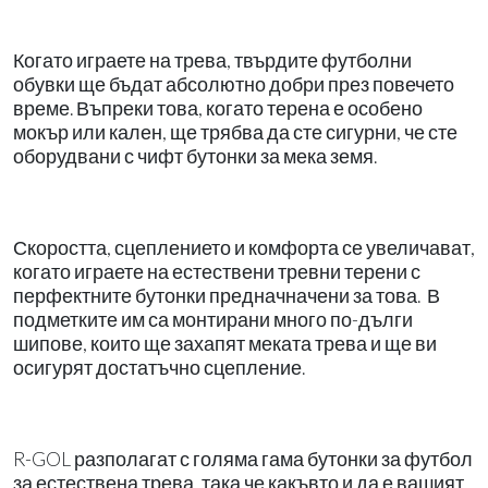
Когато играете на трева, твърдите футболни
обувки ще бъдат абсолютно добри през повечето
време. Въпреки това, когато терена е особено
мокър или кален, ще трябва да сте сигурни, че сте
оборудвани с чифт бутонки за мека земя.
Скоростта, сцеплението и комфорта се увеличават,
когато играете на естествени тревни терени с
перфектните бутонки предначначени за това. В
подметките им са монтирани много по-дълги
шипове, които ще захапят меката трева и ще ви
осигурят достатъчно сцепление.
R-GOL разполагат с голяма гама бутонки за футбол
за естествена трева, така че какъвто и да е вашият