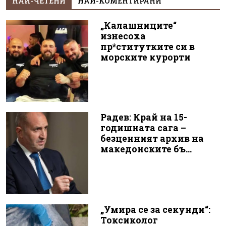
НАЙ-ЧЕТЕНИ
НАЙ-КОМЕНТИРАНИ
„Калашниците“
изнесоха
пр*ститутките си в
морските курорти
Радев: Край на 15-
годишната сага –
безценният архив на
македонските бъ...
„Умира се за секунди“:
Токсиколог