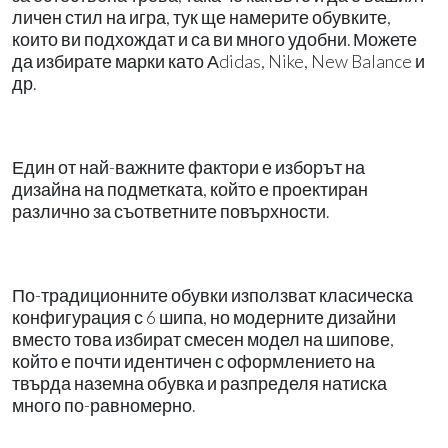
личен стил на игра, тук ще намерите обувките,
които ви подхождат и са ви много удобни. Можете
да избирате марки като Аdidas, Nike, New Balance и
др.
Един от най-важните фактори е изборът на
дизайна на подметката, който е проектиран
различно за съответните повърхности.
По-традиционните обувки използват класическа
конфигурация с 6 шипа, но модерните дизайни
вместо това избират смесен модел на шипове,
който е почти идентичен с оформлението на
твърда наземна обувка и разпределя натиска
много по-равномерно.