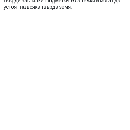
твърди настилки. Подметките са тежки и могат да
устоят на всяка твърда земя.