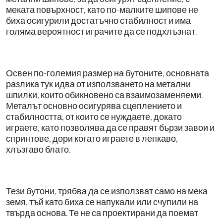
меката повърхност, като по-малките шипове не
биха осигурили достатъчно стабилност и има
голяма вероятност играчите да се подхлъзнат.
Освен по-големия размер на бутоните, основната
разлика тук идва от използването на метални
шпилки, които обикновено са взаимозаменяеми.
Металът основно осигурява сцеплението и
стабилността, от които се нуждаете, докато
играете, като позволява да се правят бързи завои и
спринтове, дори когато играете в лепкаво,
хлъзгаво блато.
Тези бутони, трябва да се използват само на мека
земя, тъй като биха се напукали или счупили на
твърда основа. Те не са проектирани да поемат