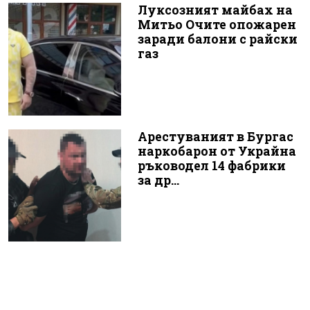
Луксозният майбах на
Митьо Очите опожарен
заради балони с райски
газ
Арестуваният в Бургас
наркобарон от Украйна
ръководел 14 фабрики
за др...