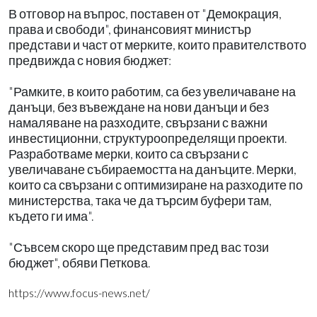
В отговор на въпрос, поставен от "Демокрация,
права и свободи", финансовият министър
представи и част от мерките, които правителството
предвижда с новия бюджет:
"Рамките, в които работим, са без увеличаване на
данъци, без въвеждане на нови данъци и без
намаляване на разходите, свързани с важни
инвестиционни, структуроопределящи проекти.
Разработваме мерки, които са свързани с
увеличаване събираемостта на данъците. Мерки,
които са свързани с оптимизиране на разходите по
министерства, така че да търсим буфери там,
където ги има".
"Съвсем скоро ще представим пред вас този
бюджет", обяви Петкова.
https://www.focus-news.net/