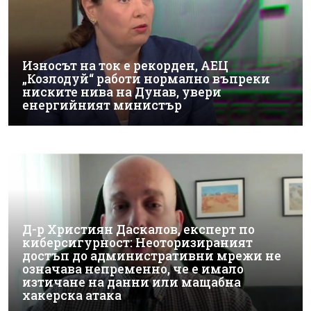
Износът на ток е рекорден, АЕЦ
„Козлодуй“ работи нормално въпреки
ниските нива на Дунав, увери
енергийният министър
Д-р Християн Даскалов, експерт по
киберсигурност: Неоторизираният
достъп до административни мрежи не
означава непременно, че е имало
изтичане на данни или мащабна
хакерска атака