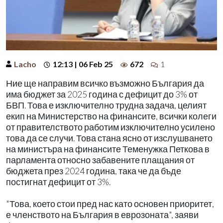
Lacho
12:13 | 06 Feb 25
672
1
Ние ще направим всичко възможно България да
има бюджет за 2025 година с дефицит до 3% от
БВП. Това е изключително трудна задача, целият
екип на Министерство на финансите, всички колеги
от правителството работим изключително усилено
това да се случи. Това стана ясно от изслушването
на министъра на финансите Теменужка Петкова в
парламента относно забавените плащания от
бюджета през 2024 година, така че да бъде
постигнат дефицит от 3%.
"Това, което стои пред нас като основен приоритет,
е членството на България в еврозоната", заяви