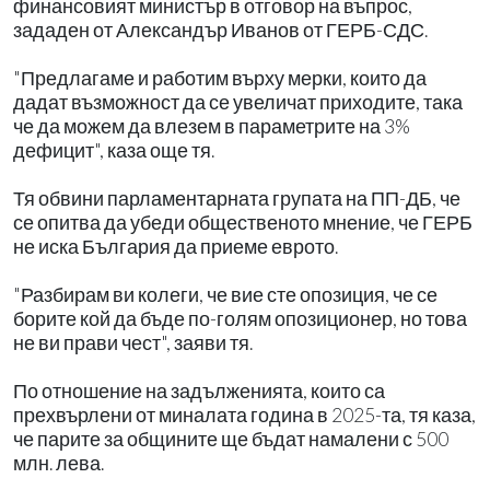
финансовият министър в отговор на въпрос,
зададен от Александър Иванов от ГЕРБ-СДС.
"Предлагаме и работим върху мерки, които да
дадат възможност да се увеличат приходите, така
че да можем да влезем в параметрите на 3%
дефицит", каза още тя.
Тя обвини парламентарната групата на ПП-ДБ, че
се опитва да убеди общественото мнение, че ГЕРБ
не иска България да приеме еврото.
"Разбирам ви колеги, че вие сте опозиция, че се
борите кой да бъде по-голям опозиционер, но това
не ви прави чест", заяви тя.
По отношение на задълженията, които са
прехвърлени от миналата година в 2025-та, тя каза,
че парите за общините ще бъдат намалени с 500
млн. лева.