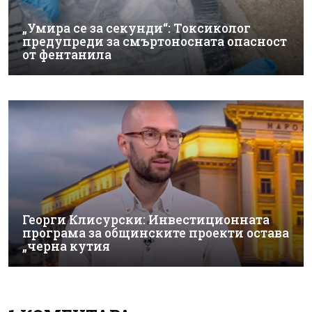
„Умира се за секунди“: Токсиколог
предупреди за смъртоносната опасност
от фентанила
Георги Клисурски: Инвестиционната
програма за общинските проекти остава
„черна кутия