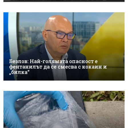
Безлов: Най-голямата опасност е
фентанилът да се смесва с кокаин и
„билка“