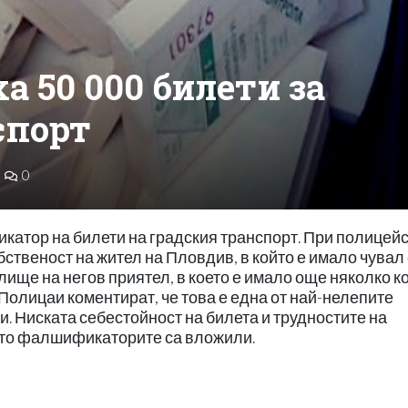
 50 000 билети за
спорт
0
атор на билети на градския транспорт. При полицей
ственост на жител на Пловдив, в който е имало чувал 
ище на негов приятел, в което е имало още няколко к
олицаи коментират, че това е една от най-нелепите
. Ниската себестойност на билета и трудностите на
ито фалшификаторите са вложили.