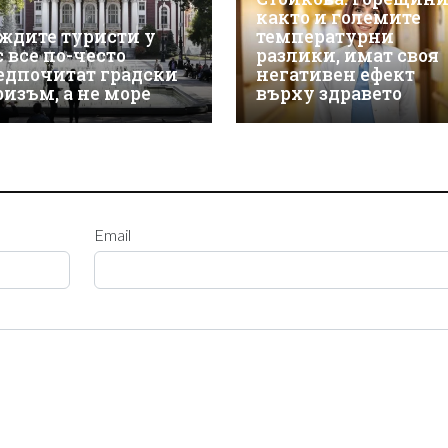
както и големите
ждите туристи у
температурни
с все по-често
разлики, имат своя
едпочитат градски
негативен ефект
ризъм, а не море
върху здравето
Email