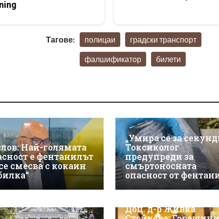
ning
Тагове:
полицаи
градски транспорт
фалшификатор
билети
„Умира се за секунд
злов: Най-голямата
Токсиколог
асност е фентанилът
предупреди за
 се смесва с кокаин
смъртоносната
„билка“
опасност от фентан
Доц. д-р Живка
Стойкова: Горещини