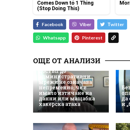
Comes Down to 1 Thing
Mor
(Stop Doing This)
Facebook
Viber
Тwitter
Whatsapp
Pinterest
Д-р Християн
Даскалов, експерт по
ОЩЕ ОТ АНАЛИЗИ
киберсигурност:
Неоторизираният
достъп до
административни
мрежи не означава
непременно, че е
Бе
имало изтичане на
оп
данни или мащабна
да
хакерска атака
и 