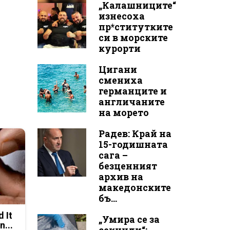
„Калашниците“
изнесоха
пр*ститутките
си в морските
курорти
Цигани
смениха
германците и
англичаните
на морето
Радев: Край на
15-годишната
сага –
безценният
архив на
македонските
бъ...
d It
„Умира се за
n...