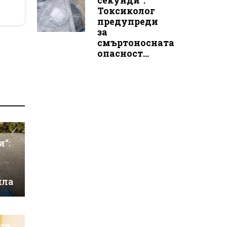
секунди“:
Токсиколог
предупреди
за
смъртоносната
опасност...
и“:
ила
те,