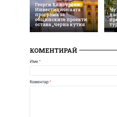
Георги Клисурски:
Инвестиционната
Чу
програма за
на
общинските проекти
пр
остава „черна кутия
ту
КОМЕНТИРАЙ
Име
*
Коментар
*