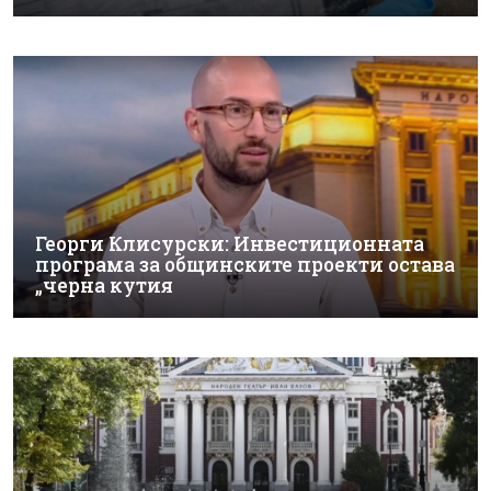
Георги Клисурски: Инвестиционната
програма за общинските проекти остава
„черна кутия