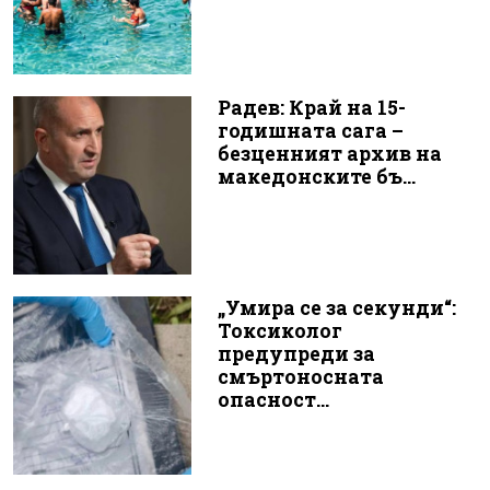
Радев: Край на 15-
годишната сага –
безценният архив на
македонските бъ...
„Умира се за секунди“:
Токсиколог
предупреди за
смъртоносната
опасност...