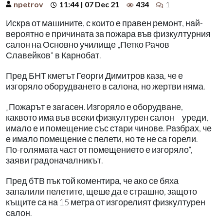
npetrov
11:44 | 07 Dec 21
434
1
Искра от машините, с които е правен ремонт, най-
вероятно е причината за пожара във физкултурния
салон на Основно училище „Петко Рачов
Славейков“ в Карнобат.
Пред БНТ кметът Георги Димитров каза, че е
изгоряло оборудването в салона, но жертви няма.
„Пожарът е загасен. Изгоряло е оборудване,
каквото има във всеки физкултурен салон – уреди,
имало е и помещение със стари чинове. Разбрах, че
е имало помещение с пелети, но те не са горели.
По-голямата част от помещението е изгоряло“,
заяви градоначалникът.
Пред бТВ пък той коментира, че ако се бяха
запалили пелетите, щеше да е страшно, защото
къщите са на 15 метра от изгорелият физкултурен
салон.