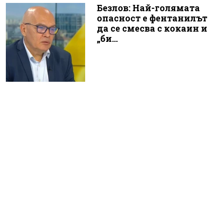
Безлов: Най-голямата
опасност е фентанилът
да се смесва с кокаин и
„би...