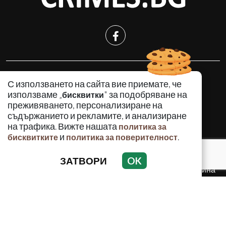
КРИМИНАЛНО
С използването на сайта вие приемате, че
ИНЦИДЕНТИ
използваме „
" за подобряване на
бисквитки
АНАЛИЗИ
преживяването, персонализиране на
съдържанието и рекламите, и анализиране
ПО СВЕТА
на трафика. Вижте нашата
политика за
ВОДЕЩИ ТЕМИ
и
.
бисквитките
политика за поверителност
ЗАТВОРИ
OK
Използването и публикуването на част или цялото
съдържание на Crimes.BG без разрешение на Медийна
група Асмара ЕООД е забранено.
© 2010 - 2026 | Crimes.BG. Всички права запазени.