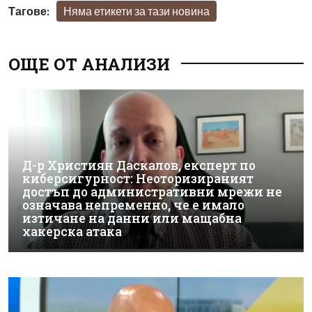
Тагове:
Няма етикети за тази новина
ОЩЕ ОТ АНАЛИЗИ
Д-р Християн Даскалов, експерт по
киберсигурност: Неоторизираният
достъп до административни мрежи не
означава непременно, че е имало
изтичане на данни или мащабна
хакерска атака