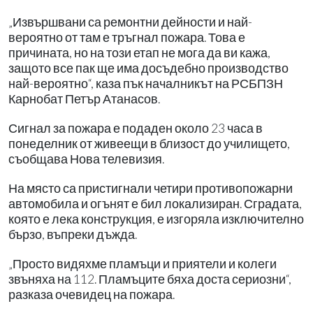
„Извършвани са ремонтни дейности и най-
вероятно от там е тръгнал пожара. Това е
причината, но на този етап не мога да ви кажа,
защото все пак ще има досъдебно производство
най-вероятно“, каза пък началникът на РСБПЗН
Карнобат Петър Атанасов.
Сигнал за пожара е подаден около 23 часа в
понеделник от живеещи в близост до училището,
съобщава Нова телевизия.
На място са пристигнали четири противопожарни
автомобила и огънят е бил локализиран. Сградата,
която е лека конструкция, е изгоряла изключително
бързо, въпреки дъжда.
„Просто видяхме пламъци и приятели и колеги
звъняха на 112. Пламъците бяха доста сериозни“,
разказа очевидец на пожара.