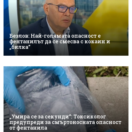
Безлов: Най-голямата опасност е
фентанилът да се смесва с кокаин и
„билка“
„Умира се за секунди“: Токсиколог
предупреди за смъртоносната опасност
от фентанила