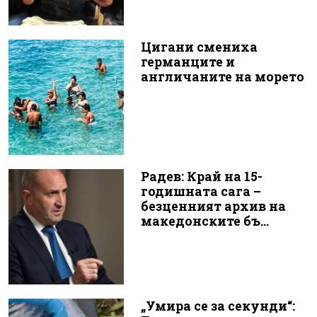
Цигани смениха
германците и
англичаните на морето
Радев: Край на 15-
годишната сага –
безценният архив на
македонските бъ...
„Умира се за секунди“: