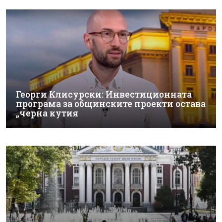
Георги Клисурски: Инвестиционната
програма за общинските проекти остава
„черна кутия