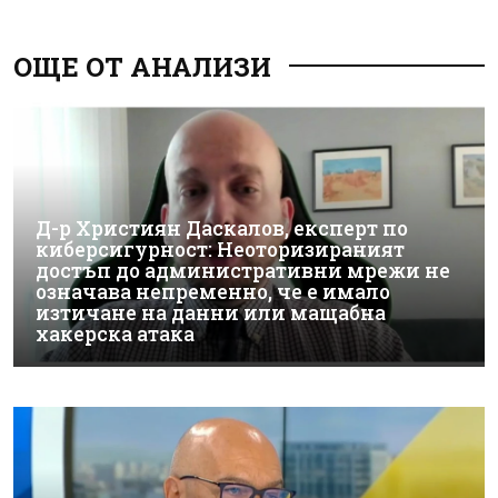
ОЩЕ ОТ АНАЛИЗИ
Д-р Християн Даскалов, експерт по
киберсигурност: Неоторизираният
достъп до административни мрежи не
означава непременно, че е имало
изтичане на данни или мащабна
хакерска атака