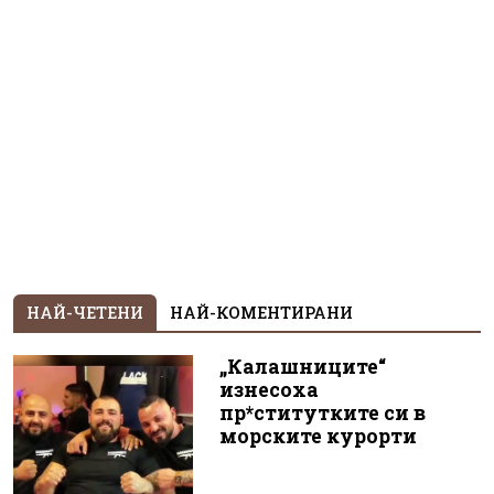
НАЙ-ЧЕТЕНИ
НАЙ-КОМЕНТИРАНИ
„Калашниците“
изнесоха
пр*ститутките си в
морските курорти