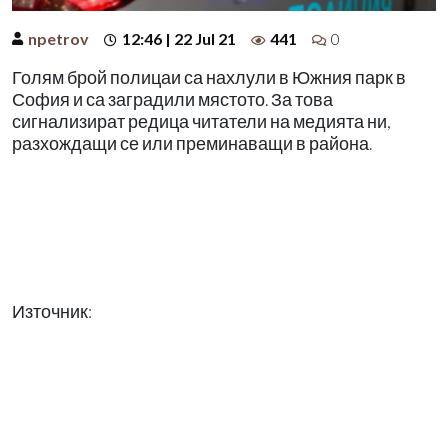
npetrov
12:46 | 22 Jul 21
441
0
Голям брой полицаи са нахлули в Южния парк в
София и са заградили мястото. За това
сигнализират редица читатели на медията ни,
разхождащи се или преминаващи в района.
Източник: