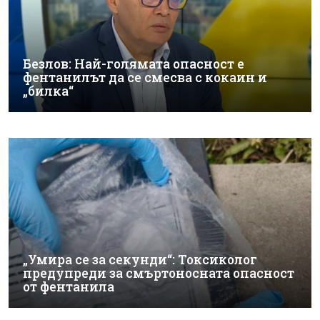
Безлов: Най-голямата опасност е
фентанилът да се смесва с кокаин и
„билка“
„Умира се за секунди“: Токсиколог
предупреди за смъртоносната опасност
от фентанила