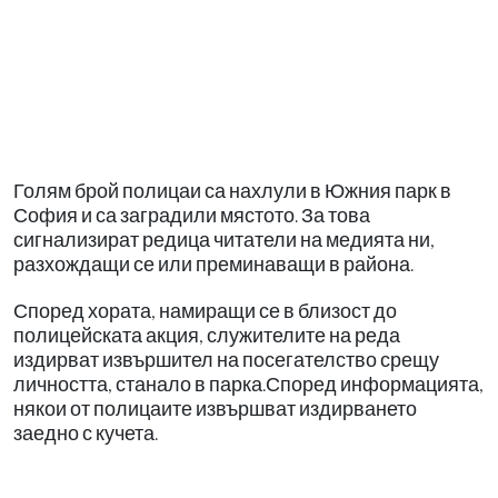
Голям брой полицаи са нахлули в Южния парк в
София и са заградили мястото. За това
сигнализират редица читатели на медията ни,
разхождащи се или преминаващи в района.
Според хората, намиращи се в близост до
полицейската акция, служителите на реда
издирват извършител на посегателство срещу
личността, станало в парка.Според информацията,
някои от полицаите извършват издирването
заедно с кучета.