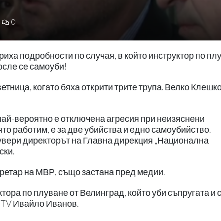
0
иха подробности по случая, в който инструктор по пл
после се самоуби!
етница, когато бяха открити трите трупа. Велко Клешко
 най-вероятно е отключена агресия при неизяснени
то работим, е за две убийства и едно самоубийство.
увери директорът на Главна дирекция „Национална
ски.
ретар на МВР, също застана пред медии.
тора по плуване от Велинград, който уби съпругата и 
 bTV Ивайло Иванов.