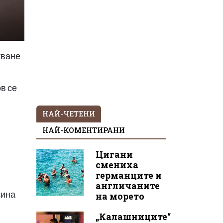
уване
в се
НАЙ-ЧЕТЕНИ
НАЙ-КОМЕНТИРАНИ
Цигани
смениха
германците и
англичаните
сина
на морето
„Калашниците“