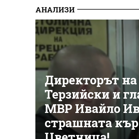
АНАЛИЗИ
Директорът на
Терзийски и гл
МВР Ивайло Ив
страшната кър
Цветница!