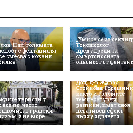
„Умира се за секунд
злов: Най-голямата
Токсиколог
асност е фентанилът
предупреди за
 се смесва с кокаин
смъртоносната
„билка“
опасност от фентан
Доц. д-р Живка
Стойкова: Горещини
както и големите
ждите туристи у
температурни
с все по-често
разлики, имат своя
едпочитат градски
негативен ефект
ризъм, а не море
върху здравето