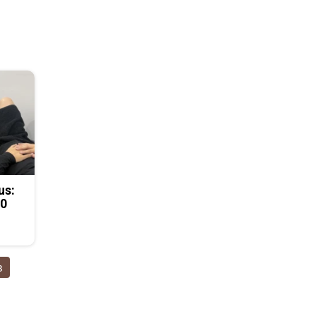
us:
50
в