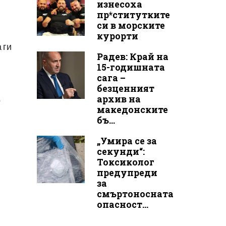
изнесоха
пр*ститутките
си в морските
курорти
 ги
Радев: Край на
15-годишната
сага –
безценният
архив на
о
македонските
бъ...
„Умира се за
секунди“:
Токсиколог
предупреди
за
смъртоносната
опасност...