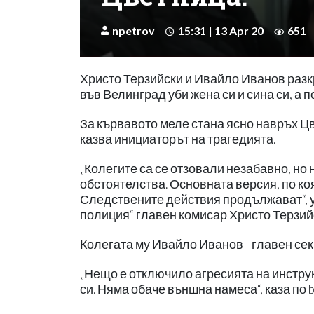
npetrov
15:31 | 13 Apr 20
651
Христо Терзийски и Ивайло Иванов разкр
във Велинград уби жена си и сина си, а 
За кървавото меле стана ясно навръх Цв
казва инициаторът на трагедията.
„Колегите са се отзовали незабавно, но
обстоятелства. Основната версия, по коя
Следствените действия продължават“, 
полиция“ главен комисар Христо Терзий
Колегата му Ивайло Иванов - главен сек
„Нещо е отключило агресията на инструк
си. Няма обаче външна намеса“, каза по