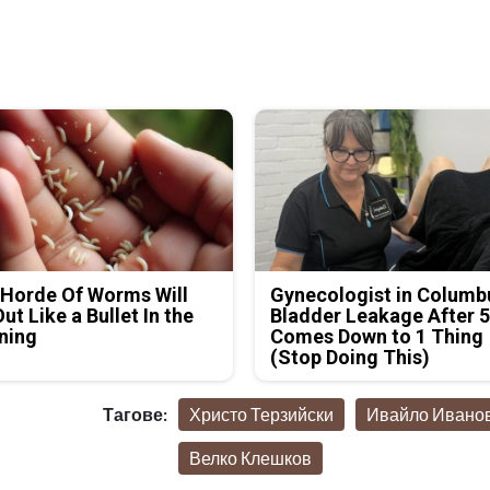
Horde Of Worms Will
Gynecologist in Columb
Out Like a Bullet In the
Bladder Leakage After 
ning
Comes Down to 1 Thing
(Stop Doing This)
Тагове:
Христо Терзийски
Ивайло Ивано
Велко Клешков