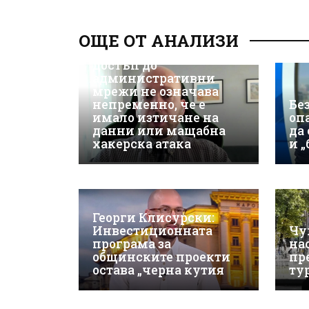
Д-р Християн
Даскалов, експерт по
ОЩЕ ОТ АНАЛИЗИ
киберсигурност:
Неоторизираният
достъп до
административни
мрежи не означава
непременно, че е
Бе
имало изтичане на
оп
данни или мащабна
да
хакерска атака
и 
Георги Клисурски:
Инвестиционната
Чу
програма за
на
общинските проекти
пр
остава „черна кутия
ту