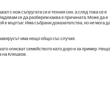
кал с нож съпругата си и техния син, а след това се е
адявам се да разберем каква е причината. Може да е
й е мъртъв! Има събрани доказателства, но не мога да
навирусът има нещо общо със случая.
като описват семейството като доро и за пример. Нещ
а на Клешков.