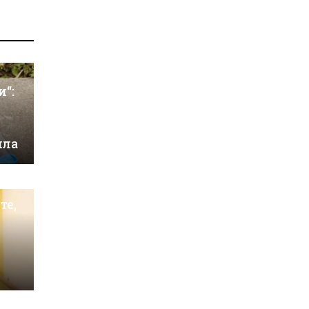
и“:
ила
те,