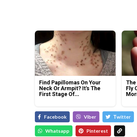
Find Papillomas On Your
The 
Neck Or Armpit? It's The
Fly 
First Stage Of...
Mor
Facebook
Viber
Тwitter
Whatsapp
Pinterest