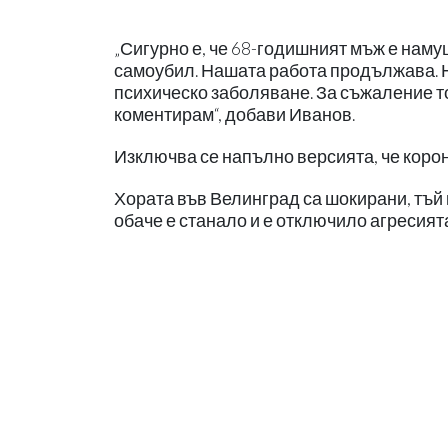
„Сигурно е, че 68-годишният мъж е намуш
самоубил. Нашата работа продължава. Н
психическо заболяване. За съжаление то
коментирам“, добави Иванов.
Изключва се напълно версията, че коро
Хората във Велинград са шокирани, тъй 
обаче е станало и е отключило агресият