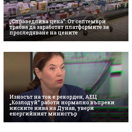
„Справедлива цена“: От септември
трябва да заработят платформите за
проследяване на цените
Износът на ток е рекорден, АЕЦ
„Козлодуй“ работи нормално въпреки
ниските нива на Дунав, увери
енергийният министър