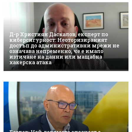
Д-р Християн Даскалов, експерт по
киберсигурност: Неоторизираният
достъп до административни мрежи не
означава непременно, че е имало
изтичане на данни или мащабна
хакерска атака