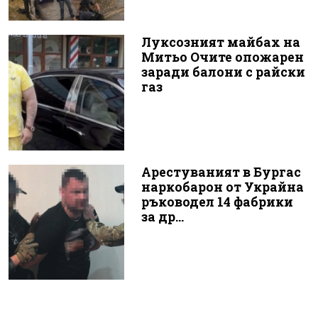
Луксозният майбах на
Митьо Очите опожарен
заради балони с райски
газ
Арестуваният в Бургас
наркобарон от Украйна
ръководел 14 фабрики
за др...