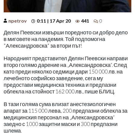
npetrov
0:11 | 17 Apr 20
441
0
Делян Пеевски извърши поредното си добро дело
в миговете на пандемия. Той подпомогна
"Александровска" за втори път!
Народният представител Делян Пеевски направи
второ голямо дарение на „Александровска“. След
като преди няколко седмици дари 150 000 лв. на
лечебното софийско заведение, сега му
предостави медицинска техника и предпазни
облекла на стойност 162 000 лв., пише БЛИЦ.
В тази голяма сума влизат анестезиологичен
апарат за 115 000 лева, 200 предпазни облекла за
медицинския персонал на „Александровска“
заедно с 1000 защитни маски и 300 предпазни
шлема.