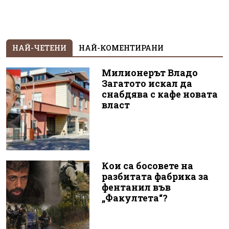
НАЙ-ЧЕТЕНИ
НАЙ-КОМЕНТИРАНИ
Милионерът Владо
Загатото искал да
снабдява с кафе новата
власт
Кои са босовете на
разбитата фабрика за
фентанил във
„Факултета“?