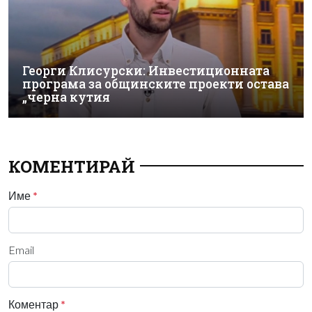
Георги Клисурски: Инвестиционната
програма за общинските проекти остава
„черна кутия
КОМЕНТИРАЙ
Име
*
Email
Коментар
*