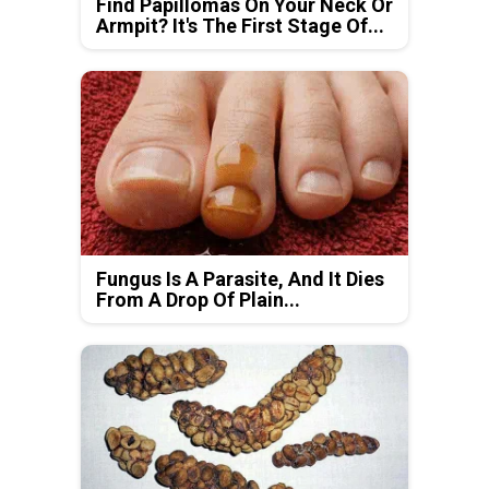
Find Papillomas On Your Neck Or
Armpit? It's The First Stage Of...
Fungus Is A Parasite, And It Dies
From A Drop Of Plain...