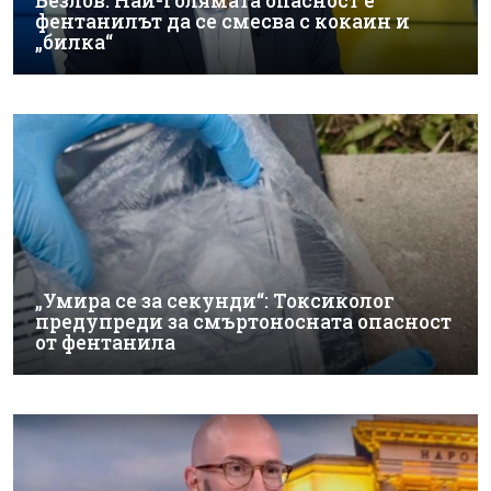
Безлов: Най-голямата опасност е
фентанилът да се смесва с кокаин и
„билка“
„Умира се за секунди“: Токсиколог
предупреди за смъртоносната опасност
от фентанила