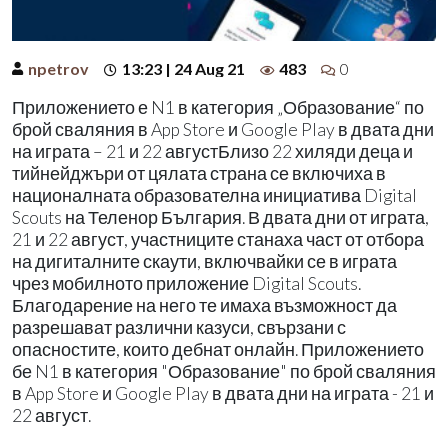
npetrov
13:23 | 24 Aug 21
483
0
Приложението е N1 в категория „Образование“ по
брой сваляния в App Store и Google Play в двата дни
на играта – 21 и 22 августБлизо 22 хиляди деца и
тийнейджъри от цялата страна се включиха в
националната образователна инициатива Digital
Scouts на Теленор България. В двата дни от играта,
21 и 22 август, участниците станаха част от отбора
на дигиталните скаути, включвайки се в играта
чрез мобилното приложение Digital Scouts.
Благодарение на него те имаха възможност да
разрешават различни казуси, свързани с
опасностите, които дебнат онлайн. Приложението
бе N1 в категория "Образование" по брой сваляния
в App Store и Google Play в двата дни на играта - 21 и
22 август.