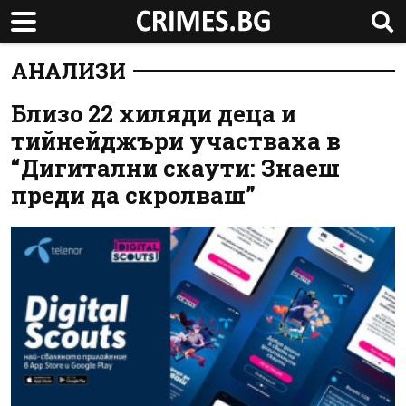
АНАЛИЗИ
Близо 22 хиляди деца и
тийнейджъри участваха в
“Дигитални скаути: Знаеш
преди да скролваш”