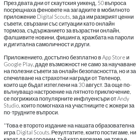
През двата дни от скаутския уикенд, 50 въпроса
посрещнаха феновете на загадките в мобилното
приложение Digital Scouts, за да им разкрият ценни
съвети, свързани със ситуации като онлайн
тормоза, съдържанието за възрастни онлайн,
фалшивите новини, фишинга, кражбата на пароли
и дигитална самоличност и други.
Приложението, достъпно безплатно в App Store и
Google Play, даде възможност не само за научаване
на полезни съвети за онлайн безопасността, но и за
спечелване на страхотни награди от Теленор,
които ще бъдат изтеглени на 30 август. За още по-
вълнуващо настроение на лятното приключение,
се погрижиха популярните инфлуенсъри от Andy
Studio, които помогнаха на участниците с жокери за
по-трудните въпроси.
"Това е второто издание на нашата образователна
игра Digital Scouts. Резултатите, които постигаме, ни
карат да се гордеем, тъй като вярваме, че това е