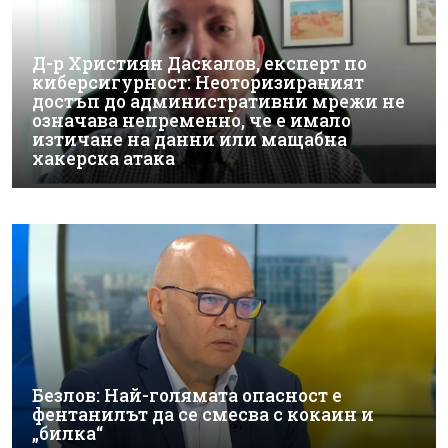
Д-р Християн Даскалов, експерт по
киберсигурност: Неоторизираният
достъп до административни мрежи не
означава непременно, че е имало
изтичане на данни или мащабна
хакерска атака
Безлов: Най-голямата опасност е
фентанилът да се смесва с кокаин и
„билка“