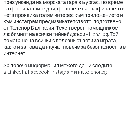
през уикенда на Морската гара в Бургас. По време
на фестивалните дни, феновете на сърфирането в
нета проявиха голям интерес към приложението и
към инстаграм предизвикателството, подготвено
от Теленор България. Техен верен помощник бе
любимият на всички тийнейджъри - Haha_bg. Той
помагаше на всички с полезни съвети за играта,
както и за това да научат повече за безопасността в
интернет.
За повече информация можете да ни следите
в LinkedIn, Facebook, Instagram и на telenor.bg