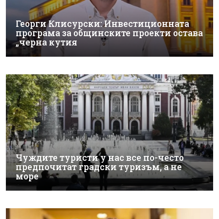
Георги Клисурски: Инвестиционната
програма за общинските проекти остава
„черна кутия
Чуждите туристи у нас все по-често
предпочитат градски туризъм, а не
море