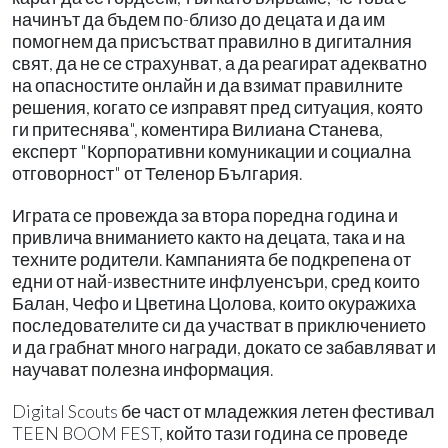
начинът да бъдем по-близо до децата и да им
помогнем да присъстват правилно в дигиталния
свят, да не се страхунват, а да реагират адекватно
на опасностите онлайн и да взимат правилните
решения, когато се изправят пред ситуация, която
ги притеснява", коментира Вилиана Станева,
експерт "Корпоративни комуникации и социална
отговорност" от Теленор България.
Играта се провежда за втора поредна година и
привлича вниманието както на децата, така и на
техните родители. Кампанията бе подкрепена от
едни от най-известните инфлуенсъри, сред които
Балан, Чефо и Цветина Цолова, които окуражиха
последователите си да участват в приключението
и да грабнат много награди, докато се забавляват и
научават полезна информация.
Digital Scouts бе част от младежкия летен фестивал
TEEN BOOM FEST, който тази година се проведе