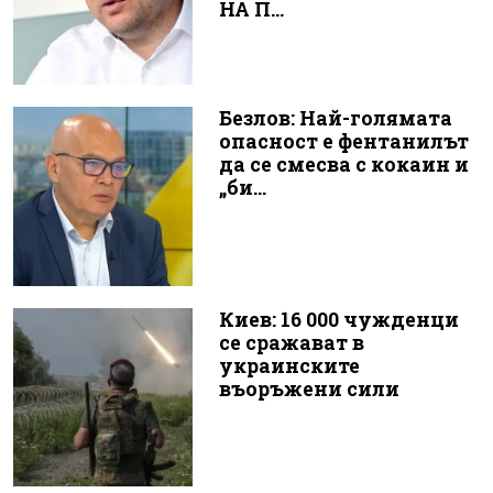
НА П...
Безлов: Най-голямата
опасност е фентанилът
да се смесва с кокаин и
„би...
Киев: 16 000 чужденци
се сражават в
украинските
въоръжени сили