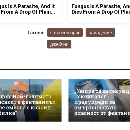
us Is A Parasite, And It
Fungus Is A Parasite, An
 From A Drop Of Plain...
Dies From A Drop Of Plai
Тагове:
Слънчев бряг
нападение
джебчии
„Умира се за секунд
злов: Най-голямата
Токсиколог
асност е фентанилът
предупреди за
 се смесва с кокаин
смъртоносната
„билка“
опасност от фентан