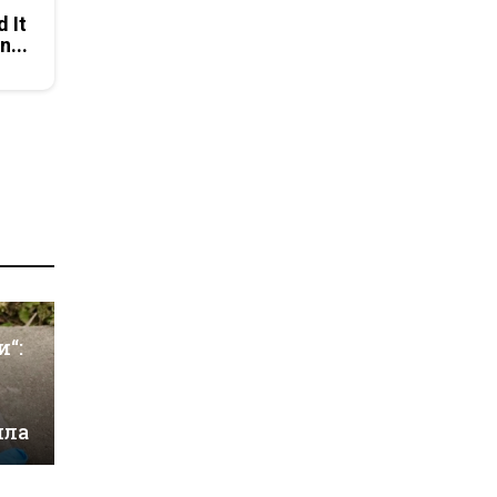
d It
n...
и“:
ила