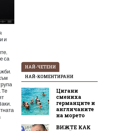
я
и и
те,
е са
НАЙ-ЧЕТЕНИ
ажби.
НАЙ-КОМЕНТИРАНИ
към
група
Цигани
 Те
смениха
ят
германците и
Шаки,
англичаните
стната
на морето
а
ВИЖТЕ КАК