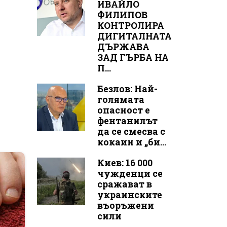
ИВАЙЛО
ФИЛИПОВ
КОНТРОЛИРА
ДИГИТАЛНАТА
ДЪРЖАВА
ЗАД ГЪРБА НА
П...
Безлов: Най-
голямата
опасност е
фентанилът
да се смесва с
кокаин и „би...
Киев: 16 000
чужденци се
сражават в
украинските
въоръжени
сили