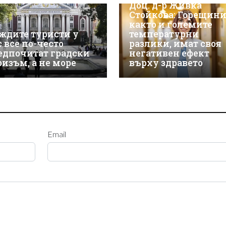
Доц. д-р Живка
Стойкова: Горещини
както и големите
ждите туристи у
температурни
с все по-често
разлики, имат своя
едпочитат градски
негативен ефект
ризъм, а не море
върху здравето
Email