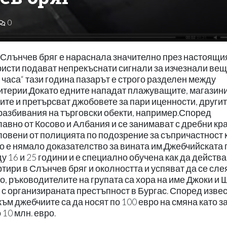
0
 Слънчев бряг е нараснала значително през настоящи
ристи подават непрекъснати сигнали за изчезнали вещ
8 часа“ тази година пазарът е строго разделен между
итерии.Докато едните нападат плажуващите, магазини
те и претърсват джобовете за пари иценности, другит
 разбивания на търговски обекти, например.Според
авно от Косово и Албания и се занимават с дребни кр
ловени от полицията по подозрение за съпричастност 
то е нямало доказателство за вината им.Джебчийската 
у 16 и 25 години и е специално обучена как да действа.
тири в Слънчев бряг и околността и успяват да се сле
, ръководителите на групата са хора на име Джоки и 
о с организираната престъпност в Бургас. Според изве
м джебчиите са да носят по 100 евро на смяна като з
 10 млн. евро.