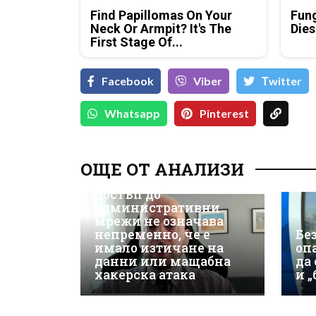
Find Papillomas On Your
Fung
Neck Or Armpit? It's The
Dies
First Stage Of...
Facebook
Viber
Тwitter
Whatsapp
Pinterest
Д-р Християн
Даскалов, експерт по
ОЩЕ ОТ АНАЛИЗИ
киберсигурност:
Неоторизираният
достъп до
административни
мрежи не означава
непременно, че е
Бе
имало изтичане на
оп
данни или мащабна
да
хакерска атака
и 