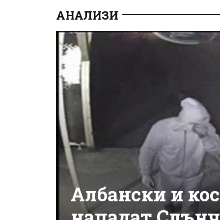
АНАЛИЗИ
Албански и ко
нападат Слънч