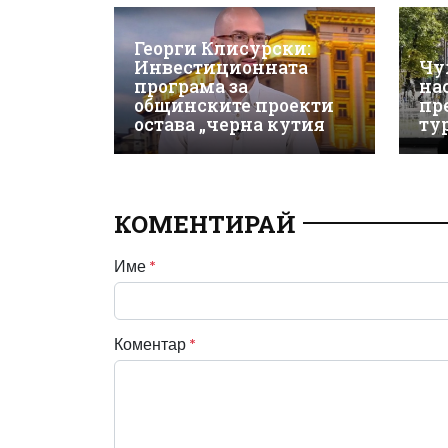
Георги Клисурски:
Инвестиционната
Чу
програма за
на
общинските проекти
пр
остава „черна кутия
ту
КОМЕНТИРАЙ
Име
*
Коментар
*