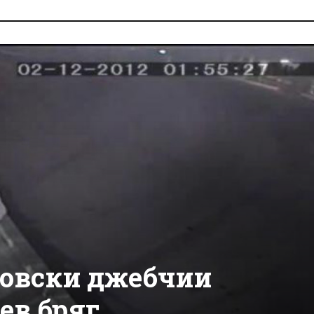
совски джебчии
ев бряг