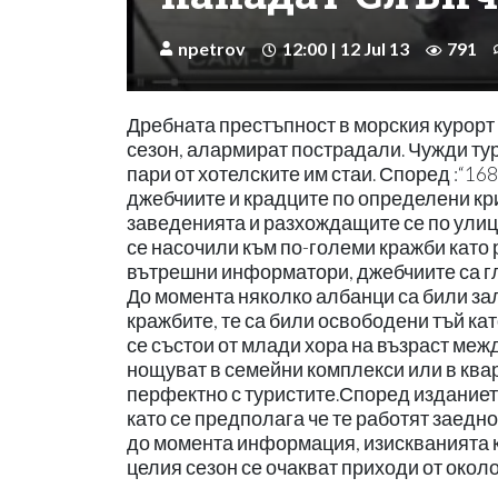
npetrov
12:00 | 12 Jul 13
791
Дребната престъпност в морския курорт
сезон, алармират пострадали. Чужди ту
пари от хотелските им стаи. Според :“16
джебчиите и крадците по определени кр
заведенията и разхождащите се по улици
се насочили към по-големи кражби като
вътрешни информатори, джебчиите са гл
До момента няколко албанци са били за
кражбите, те са били освободени тъй ка
се състои от млади хора на възраст межд
нощуват в семейни комплекси или в квар
перфектно с туристите.Според изданието
като се предполага че те работят заедн
до момента информация, изискванията къ
целия сезон се очакват приходи от около