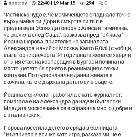
npetrov
22:40 | 19 Mar 15
294
0
"Истинско чудо е, че момиченцето е паднало точно
върху майка си. Дори в смъртта си тя я е
предпазила. Успях да говоря с Алиса и тя ми каза,
че скочила след Саша", разказва пред "24 часа"
Йоанна Гюрова, приятелка на загиналата
Александра Наний от Москва. Както БЛИЦ съобщи,
във вторник вечерта 34-годишната жена се хвърли
от 5-ия етаж на кооперация в Бургас и почина на
място. Детето бе прието в реанимация с тежки
контузии. По първоначални данни жената е
скочила, като е държала детето си в ръцете.
Йоанна е филолог, работила е като журналист,
помагала е на Александра да научи български.
Младата московчанка се е справяла много добре и
с италианския.
Гюрова посетила детето в сряда в болницата.
"Възприела е всичко като игра, разказа ми, че е