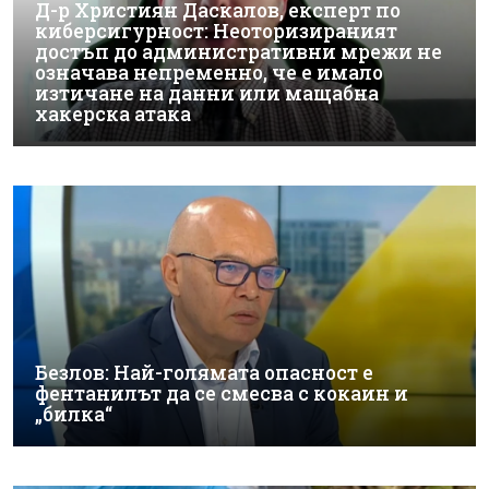
Д-р Християн Даскалов, експерт по
киберсигурност: Неоторизираният
достъп до административни мрежи не
означава непременно, че е имало
изтичане на данни или мащабна
хакерска атака
Безлов: Най-голямата опасност е
фентанилът да се смесва с кокаин и
„билка“