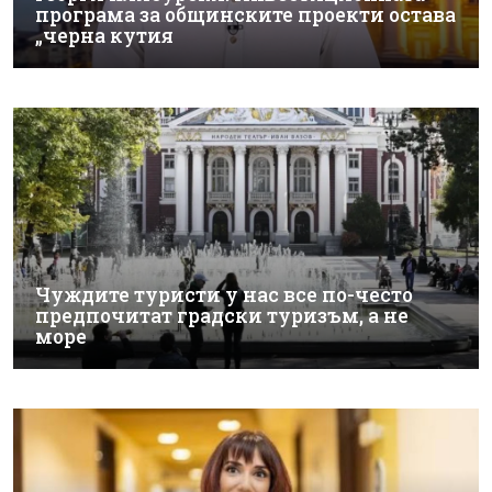
програма за общинските проекти остава
„черна кутия
Чуждите туристи у нас все по-често
предпочитат градски туризъм, а не
море