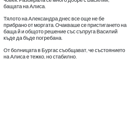
бащата на Алиса.
Тялото на Александра днес все още не бе
прибрано от моргата. Очакваше се пристигането на
баща й и общото решение със съпруга Василий
къде да бъде погребана.
От болницата в Бургас съобщават, че състоянието
на Алиса е тежко, но стабилно.