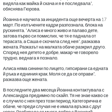
видяла как майка й скача и я е последвала",
обяснява Гюрова.
Йоанна е научила за инцидента още вечерта на 17
март. По излъчените кадри разпознала, блока на
рускинята. "Алиса е много живо и палаво дете,
затова първо си помислих, че тя е паднала от
терасата, а Саша е скочила след нея", разказва
жената. Разказът на малката обаче разкрил друго.
Според нея детето е добре, макар че говорело
трудно, веднага я познало.
Алиса няма синини по лицето, гипсирани са едната
й ръка и едниния крак. Моля се да се оправи",
разказва още жената.
В последните два месеца Йоанна контактувала с
Александра предимно по скайп. Тя не знае какво се
е случило с нея през този период. Категорична е
обаче, че преди случая не е имала връзка с друг
човек. Разбирала се много добре с Василий,