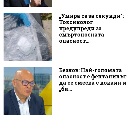
„Умира се за секунди“:
Токсиколог
предупреди за
смъртоносната
опасност...
Безлов: Най-голямата
опасност е фентанилът
да се смесва с кокаин и
„би...