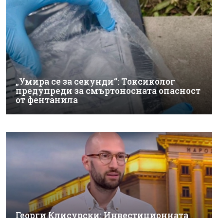
„Умира се за секунди“: Токсиколог
предупреди за смъртоносната опасност
от фентанила
Георги Клисурски: Инвестиционната