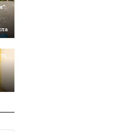
и“:
ила
те,