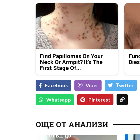
Find Papillomas On Your
Fung
Neck Or Armpit? It's The
Dies
First Stage Of...
Facebook
Viber
Тwitter
Whatsapp
Pinterest
Д-р Християн
Даскалов, експерт по
ОЩЕ ОТ АНАЛИЗИ
киберсигурност:
Неоторизираният
достъп до