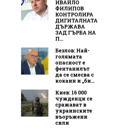
ИВАЙЛО
ФИЛИПОВ
КОНТРОЛИРА
ДИГИТАЛНАТА
ДЪРЖАВА
ЗАД ГЪРБА НА
П...
Безлов: Най-
голямата
опасност е
фентанилът
да се смесва с
кокаин и „би...
Киев: 16 000
чужденци се
сражават в
украинските
въоръжени
сили