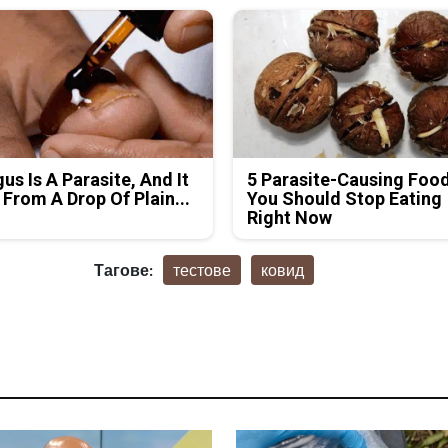
us Is A Parasite, And It
5 Parasite-Causing Foo
 From A Drop Of Plain...
You Should Stop Eating
Right Now
Тагове:
тестове
ковид