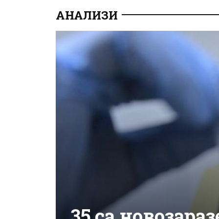
АНАЛИЗИ
35 са новозараз