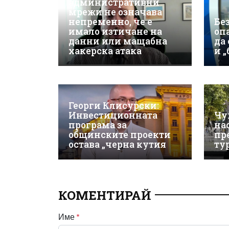
административни
мрежи не означава
непременно, че е
Бе
имало изтичане на
оп
данни или мащабна
да
хакерска атака
и 
Георги Клисурски:
Инвестиционната
Чу
програма за
на
общинските проекти
пр
остава „черна кутия
ту
КОМЕНТИРАЙ
Име
*