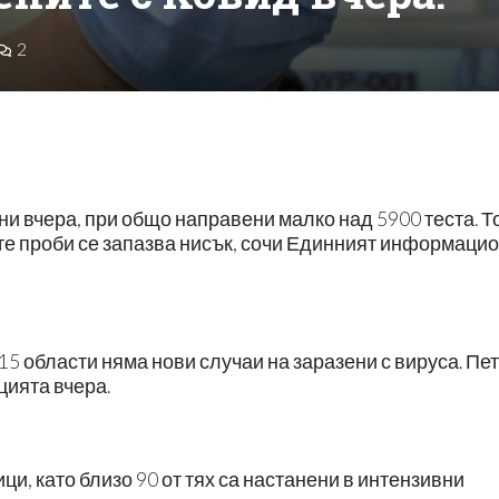
2
ни вчера, при общо направени малко над 5900 теста. Т
те проби се запазва нисък, сочи Единният информаци
 15 области няма нови случаи на заразени с вируса. Пе
цията вчера.
ци, като близо 90 от тях са настанени в интензивни