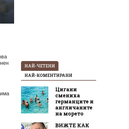
ова
онен
НАЙ-ЧЕТЕНИ
НАЙ-КОМЕНТИРАНИ
Цигани
тима
смениха
германците и
англичаните
на морето
ВИЖТЕ КАК