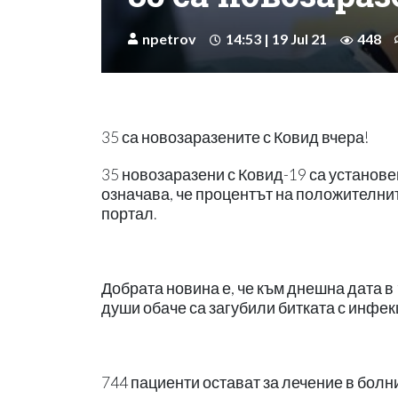
npetrov
14:53 | 19 Jul 21
448
35 са новозаразените с Ковид вчера!
35 новозаразени с Ковид-19 са установе
означава, че процентът на положителни
портал.
Добрата новина е, че към днешна дата в
души обаче са загубили битката с инфек
744 пациенти остават за лечение в болни