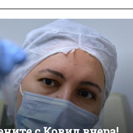
ените с Ковид вчера!