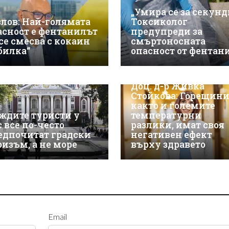
„Умира се за секунд
злов: Най-голямата
Токсиколог
асност е фентанилът
предупреди за
 се смесва с кокаин
смъртоносната
„билка“
опасност от фентан
Доц. д-р Живка
Стойкова: Горещини
както и големите
ждите туристи у
температурни
с все по-често
разлики, имат своя
едпочитат градски
негативен ефект
ризъм, а не море
върху здравето
Email