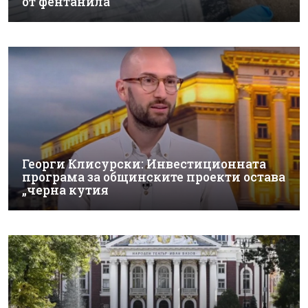
от фентанила
Георги Клисурски: Инвестиционната
програма за общинските проекти остава
„черна кутия