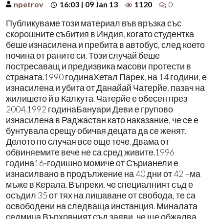
npetrov
16:03 | 09 Jan 13
1120
0
Публикуваме този материал във връзка със
скорошните събития в Индия, когато студентка
беше изнасилена и пребита в автобус, след което
почина от раните си. Този случай беше
постресаващ и предизвика масови протести в
страната.1990 годинаХетал Парек, на 14 години, е
изнасилена и убита от Данайай Чатерйе, пазач на
жилишето й в Калкута. Чатерйе е обесен през
2004.1992 годинаБануари Деви е групово
изнасилена в Раджастан като наказание, че се е
бунтувала срещу обичая децата да се женят.
Делото по случая все още тече. Двама от
обвиняемите вече не са сред живите.1996
година16-годишно момиче от Сърианели е
изнасилвано в продължение на 40 дни от 42 –ма
мъже в Керала. Въпреки, че специалният съд е
осъдил 35 от тях на лишаване от свобода, те са
освободени на следваща инстанция. Миналата
седмица Върховният съд заяви, че ще обжалва