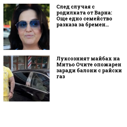
След случая с
родилката от Варна:
Още едно семейство
разказа за бремен...
Луксозният майбах на
Митьо Очите опожарен
заради балони с райски
газ