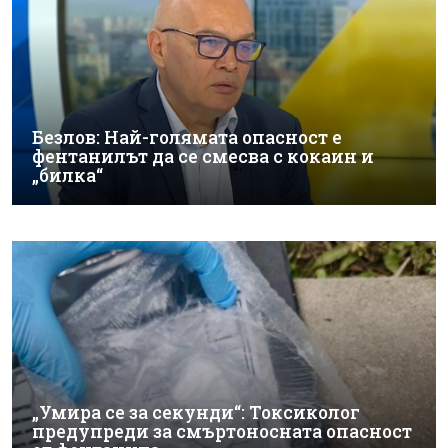
Безлов: Най-голямата опасност е
фентанилът да се смесва с кокаин и
„билка“
„Умира се за секунди“: Токсиколог
предупреди за смъртоносната опасност