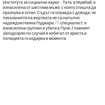
Института за социални науки – Тата, в Мумбай, е
изнасилена от шестима мъже, с които отишла да
празнува в хотел. Съдът ги оправда с довода, че
показанията на жертвата не са напълно
надеждни.Наяна Пуджари, IT-специалист, е
изнасилена групово и убита в Пуне. Главният
заподозрян по случая е избягал от ареста и
полицията го издирва в момента.