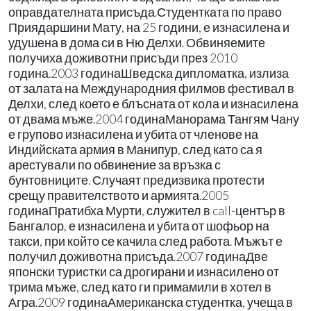
оправдателната присъда.Студентката по право
Приядаршини Мату, на 25 години, е изнасилена и
удушена в дома си в Ню Делхи. Обвиняемите
получиха доживотни присъди през 2010
година.2003 годинаШведска дипломатка, излиза
от залата на Международния филмов фестивал в
Делхи, след което е блъсната от кола и изнасилена
от двама мъже.2004 годинаМанорама Тангям Чану
е групово изнасилена и убита от членове на
Индийската армия в Манипур, след като са я
арестували по обвинение за връзка с
бунтовниците. Случаят предизвика протести
срещу правителството и армията.2005
годинаПратибха Мурти, служител в call-център в
Бангалор, е изнасилена и убита от шофьор на
такси, при който се качила след работа. Мъжът е
получил доживотна присъда.2007 годинаДве
японски туристки са дрогирани и изнасилено от
трима мъже, след като ги примамили в хотел в
Агра.2009 годинаАмериканска студентка, учеща в