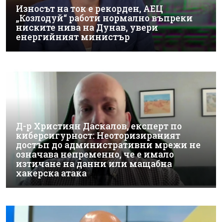
Износът на ток е рекорден, АЕЦ
„Козлодуй“ работи нормално въпреки
ниските нива на Дунав, увери
енергийният министър
Д-р Християн Даскалов, експерт по
киберсигурност: Неоторизираният
достъп до административни мрежи не
означава непременно, че е имало
изтичане на данни или мащабна
хакерска атака