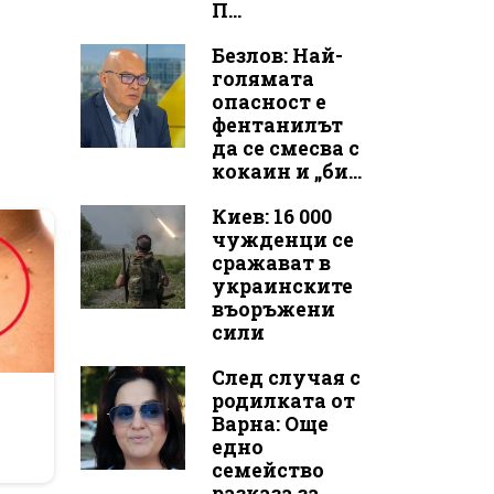
П...
Безлов: Най-
голямата
опасност е
фентанилът
да се смесва с
кокаин и „би...
Киев: 16 000
чужденци се
сражават в
украинските
въоръжени
сили
След случая с
r
родилката от
Варна: Още
едно
семейство
разказа за