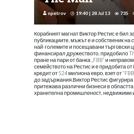
npetrov
19:40 | 28 Jul 13
735
Корабният магнат Виктор Рестис е бил 
публикациите, мъжът е и собственик на с
най-големите и посещавани търговски ц
финансирал дружеството, придобило The 
пране на пари от банка „FBB” и неправо
семейството на Рестис и е придобита о
кредит от 524 милиона евро, взет от “FB
до задържания.Виктор Рестис фигурира ка
притежава различни бизнеси в областта 
хранителна промишленост, недвижими и