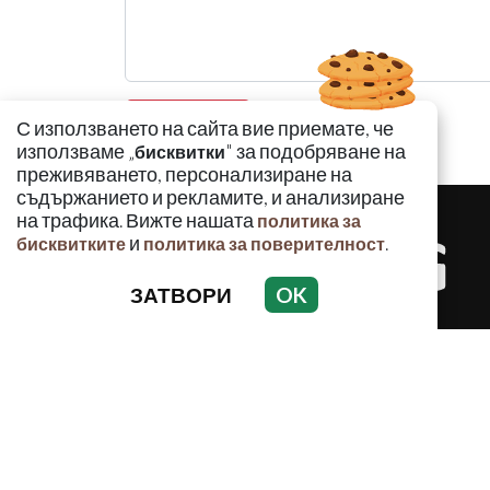
С използването на сайта вие приемате, че
използваме „
" за подобряване на
бисквитки
преживяването, персонализиране на
съдържанието и рекламите, и анализиране
на трафика. Вижте нашата
политика за
и
.
бисквитките
политика за поверителност
ЗАТВОРИ
OK
КРИМИНАЛ
Използването и публикуването на част или ц
разрешение на Медийна група Асмара ЕООД 