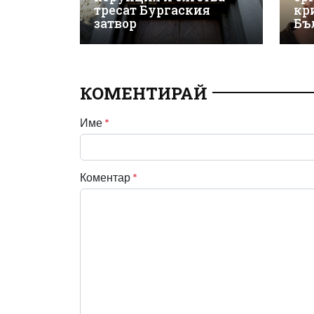
тресат Бургаския
кр
затвор
Бъ
КОМЕНТИРАЙ
Име
*
Коментар
*