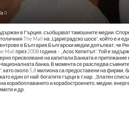
0
задържан в Гърция, съобщават тамошните медии. Спор
толичния The Mall на „Цариградско шосе“, който е и ед
ентрове в България.Български медии допълват, че Ре
Mall през 2008 година – „Асос Кепитъл“. Той е задърж
мерно присвояване на капитали.Банката е притежание 
т Националната банка. В момента се разследва съмнит
B”, като около 5,8 милиона са предоставени на фирми, 
то един от най-богатите гърци в т.нар. „Златен списък
на корабоплаването и корабостроенето, медии, енерге
моти и др.