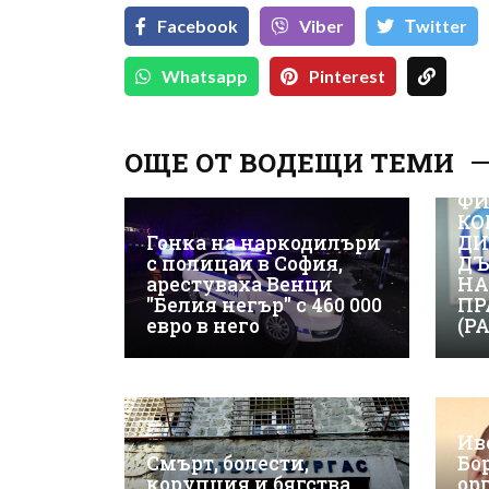
Facebook
Viber
Тwitter
Whatsapp
Pinterest
ОЩЕ ОТ ВОДЕЩИ ТЕМИ
ВИ
ФИ
КО
Гонка на наркодилъри
ДИ
с полицаи в София,
ДЪ
арестуваха Венци
НА
"Белия негър" с 460 000
ПР
евро в него
(Р
Ив
Смърт, болести,
Бо
корупция и бягства
ор