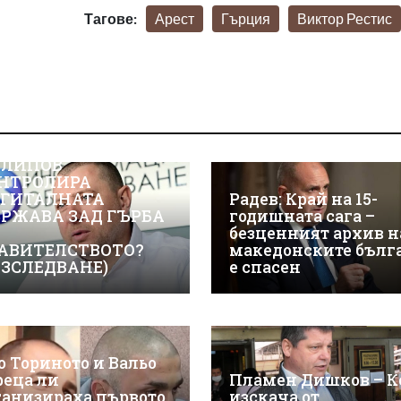
Тагове:
Арест
Гърция
Виктор Рестис
ЖТЕ КАК ИВАЙЛО
ЛИПОВ
НТРОЛИРА
ГИТАЛНАТА
Радев: Край на 15-
РЖАВА ЗАД ГЪРБА
годишната сага –
безценният архив н
АВИТЕЛСТВОТО?
македонските бълг
АЗСЛЕДВАНЕ)
е спасен
о Ториното и Вальо
реца ли
Пламен Дишков – К
ганизираха първото
изскача от