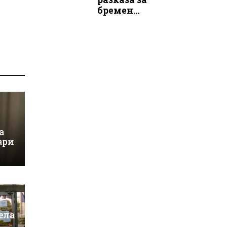
бремен...
а
ари
ела