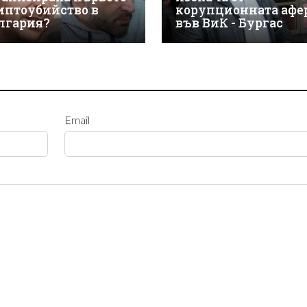
иптоубийство в
корупционната афе
лгария?
във ВиК - Бургас
Email