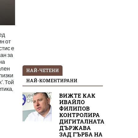
ед
ин от
стис е
ан за
на
елен
НАЙ-ЧЕТЕНИ
близки
НАЙ-КОМЕНТИРАНИ
“. Той
тика,
ВИЖТЕ КАК
ИВАЙЛО
ФИЛИПОВ
КОНТРОЛИРА
ДИГИТАЛНАТА
ДЪРЖАВА
ЗАД ГЪРБА НА