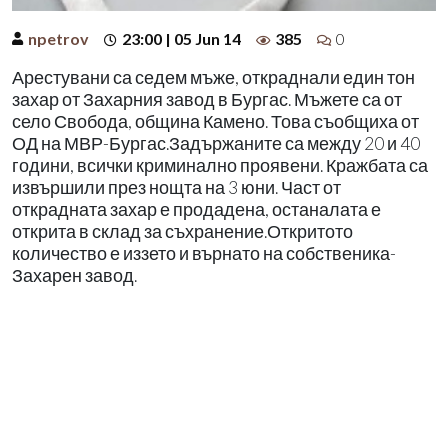
npetrov
23:00 | 05 Jun 14
385
0
Арестувани са седем мъже, откраднали един тон
захар от Захарния завод в Бургас. Мъжете са от
село Свобода, община Камено. Това съобщиха от
ОД на МВР-Бургас.Задържаните са между 20 и 40
години, всички криминално проявени. Кражбата са
извършили през нощта на 3 юни. Част от
открадната захар е продадена, останалата е
открита в склад за съхранение.Откритото
количество е иззето и върнато на собственика-
Захарен завод.