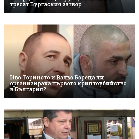
тресат Бургаския затвор
Иво Ториното и Вальо Бореца ли
организираха първото криптоубийство
в България?