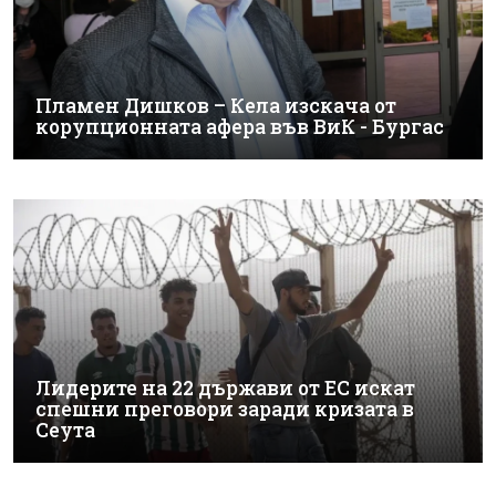
Пламен Дишков – Кела изскача от
корупционната афера във ВиК - Бургас
Лидерите на 22 държави от ЕС искат
спешни преговори заради кризата в
Сеута