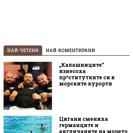
НАЙ-ЧЕТЕНИ
НАЙ-КОМЕНТИРАНИ
„Калашниците“
изнесоха
пр*ститутките си в
морските курорти
Цигани смениха
германците и
англичаните на морето