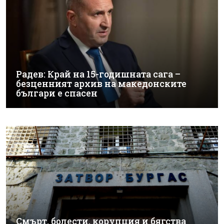
Радев: Край на 15-годишната сага –
безценният архив на македонските
българи е спасен
Смърт, болести, корупция и бягства