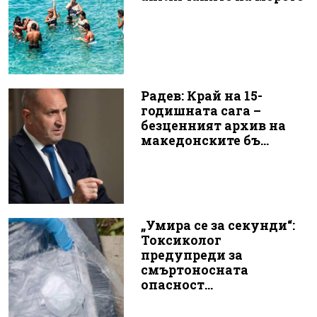
Радев: Край на 15-
годишната сага –
безценният архив на
македонските бъ...
„Умира се за секунди“:
Токсиколог
предупреди за
смъртоносната
опасност...