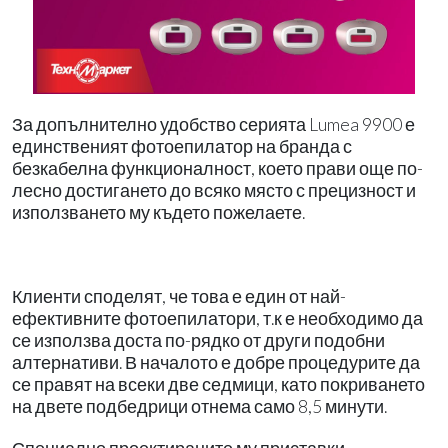
За допълнително удобство серията Lumea 9900 е
единственият фотоепилатор на бранда с
безкабелна функционалност, което прави още по-
лесно достигането до всяко място с прецизност и
използването му където пожелаете.
Клиенти споделят, че това е един от най-
ефективните фотоепилатори, т.к е необходимо да
се използва доста по-рядко от други подобни
алтернативи. В началото е добре процедурите да
се правят на всеки две седмици, като покриването
на двете подбедрици отнема само 8,5 минути.