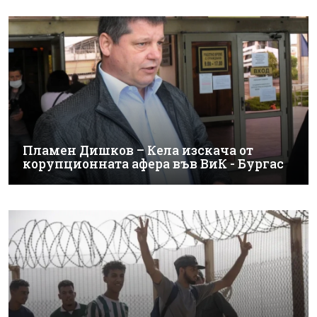
Пламен Дишков – Кела изскача от
корупционната афера във ВиК - Бургас