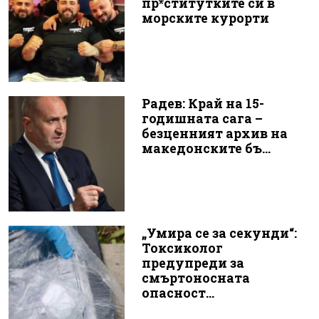
пр*ститутките си в
морските курорти
Радев: Край на 15-
годишната сага –
безценният архив на
македонските бъ...
„Умира се за секунди“:
Токсиколог
предупреди за
смъртоносната
опасност...