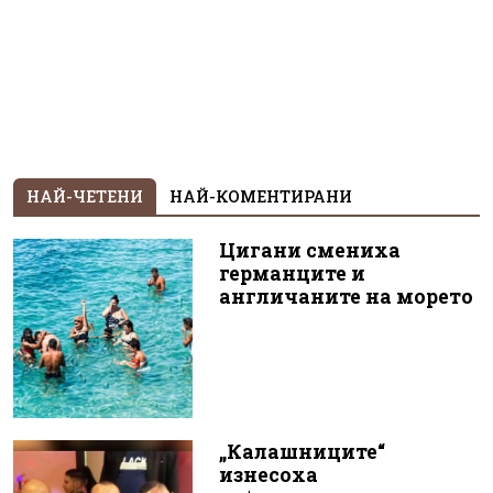
НАЙ-ЧЕТЕНИ
НАЙ-КОМЕНТИРАНИ
Цигани смениха
германците и
англичаните на морето
„Калашниците“
изнесоха