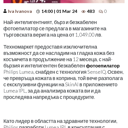
Iva Ivanova
14:00 | 01 Mar 24
483
0
Най-интелигентният, бърз и безкабелен
фотоепилатор се предлага в магазините на
търговската верига на цена от 1,049.00 лв.
Техномаркет предоставя изключителна
възможност да се насладим на гладка кожа без
косъмчета в продължение на 12 месеца, с най-
бързия и интелигентен безкабелен
фотоепилатор
Philips Lumea, снабден с технология SenseIQ. Освен,
че превръща кожата в коприна, той вече разполага
с ексклузивни функции на SkinAI в приложението
Lumea IPL, за да анализира кожата ви и да
проследява напредъка с процедурите.
Като лидер в областта на здравните технологии,
Philips разработи Lumea IPL в консултация с