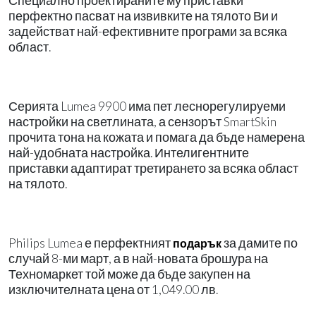
Специално проектираните му приставки
перфектно пасват на извивките на тялото Ви и
задействат най-ефективните програми за всяка
област.
Серията Lumea 9900 има пет леснорегулируеми
настройки на светлината, а сензорът SmartSkin
прочита тона на кожата и помага да бъде намерена
най-удобната настройка. Интелигентните
приставки адаптират третирането за всяка област
на тялото.
Philips Lumea е перфектният
за дамите по
подарък
случай 8-ми март, а в най-новата брошура на
Техномаркет той може да бъде закупен на
изключителната цена от 1,049.00 лв.