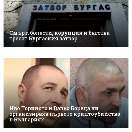
Смърт, болести, корупция и бягства
тресат Бургаския затвор
Иво Ториното и Вальо Бореца ли
организираха първото криптоубийство
в България?