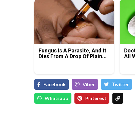
Fungus Is A Parasite, And It
Doct
Dies From A Drop Of Plain...
All 
Facebook
Viber
Тwitter
Whatsapp
Pinterest