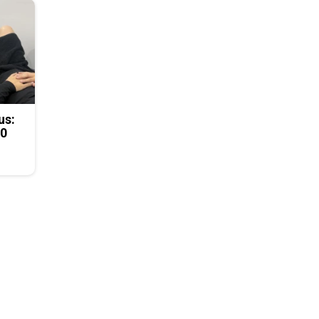
us:
50