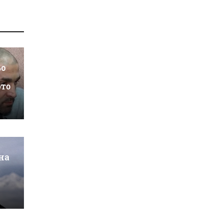
ьо
ото
на