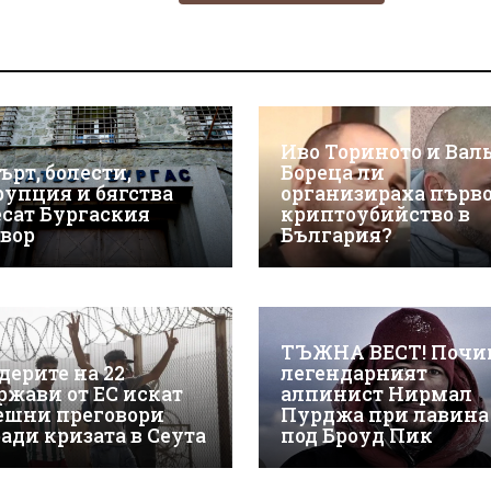
Иво Ториното и Вал
ърт, болести,
Бореца ли
рупция и бягства
организираха първ
есат Бургаския
криптоубийство в
твор
България?
ТЪЖНА ВЕСТ! Почи
дерите на 22
легендарният
ржави от ЕС искат
алпинист Нирмал
ешни преговори
Пурджа при лавина
ради кризата в Сеута
под Броуд Пик