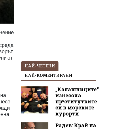
лнение
 среда
ворът
ени от
НАЙ-ЧЕТЕНИ
НАЙ-КОМЕНТИРАНИ
„Калашниците“
изнесоха
 на
пр*ститутките
онесе
си в морските
ради
курорти
онна
Радев: Край на