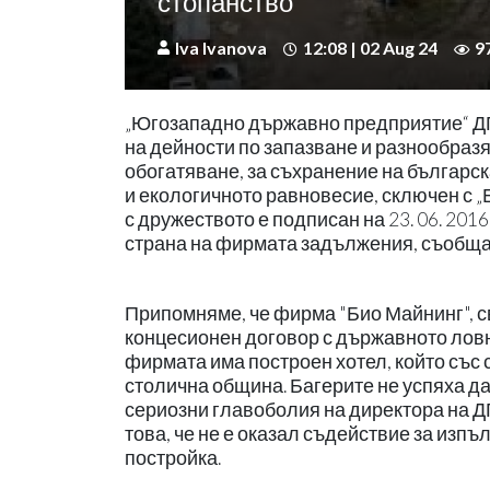
стопанство
Iva Ivanova
12:08 | 02 Aug 24
9
„Югозападно държавно предприятие“ ДП
на дейности по запазване и разнообраз
обогатяване, за съхранение на българск
и екологичното равновесие, сключен с
с дружеството е подписан на 23. 06. 20
страна на фирмата задължения, съобщ
Припомняме, че фирма "Био Майнинг", с
концесионен договор с държавното ловно
фирмата има построен хотел, който със
столична община. Багерите не успяха да
сериозни главоболия на директора на ДГ
това, че не е оказал съдействие за изп
постройка.