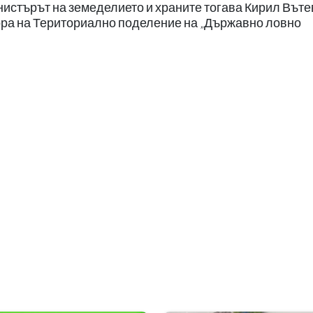
истърът на земеделието и храните тогава Кирил Въте
ора на Териториално поделение на „Държавно ловно