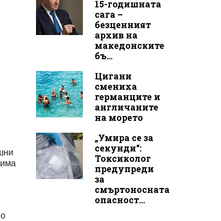
15-годишната
сага –
безценният
архив на
македонските
бъ...
Цигани
смениха
германците и
англичаните
на морето
„Умира се за
секунди“:
шни
Токсиколог
 има
предупреди
за
смъртоносната
опасност...
но