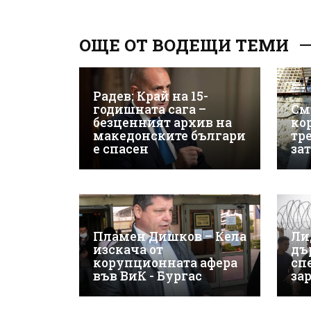
ОЩЕ ОТ ВОДЕЩИ ТЕМИ
Радев: Край на 15-
годишната сага –
См
безценният архив на
ко
македонските българи
тр
е спасен
за
Пламен Дишков – Кела
Ли
изскача от
дъ
корупционната афера
сп
във ВиК - Бургас
за