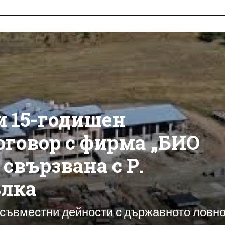
 15-годишен
оговор с фирма „БИО
свързвана с Р.
ълка
 съвместни дейности с държавното ловн