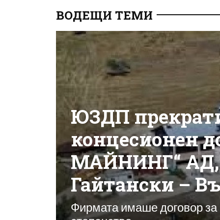
ВОДЕЩИ ТЕМИ
ЮЗДП прекрати
концесионен д
МАЙНИНГ“ АД, 
Гайтански – В
Фирмата имаше договор за