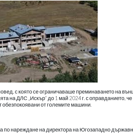
овед, с която се ограничаваше преминаването на вън
та на ДЛС „Искър“ до 1 май 2024 г. с оправданието, че
ат обезпокоявани от големите машини.
а по нареждане на директора на Югозападно държав