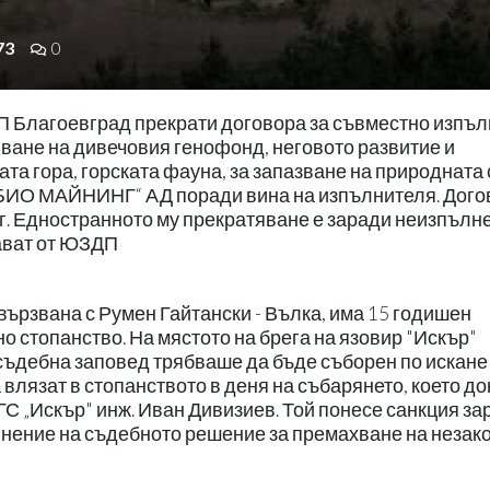
73
0
 Благоевград прекрати договора за съвместно изпъ
яване на дивечовия генофонд, неговото развитие и
ата гора, горската фауна, за запазване на природната
 „БИО МАЙНИНГ“ АД поради вина на изпълнителя. Дого
16г. Едностранното му прекратяване е заради неизпълн
ават от ЮЗДП
вързвана с Румен Гайтански - Вълка, има 15 годишен
 стопанство. На мястото на брега на язовир "Искър"
 съдебна заповед трябваше да бъде съборен по искане
 влязат в стопанството в деня на събарянето, което д
С „Искър" инж. Иван Дивизиев. Той понесе санкция за
ълнение на съдебното решение за премахване на незак