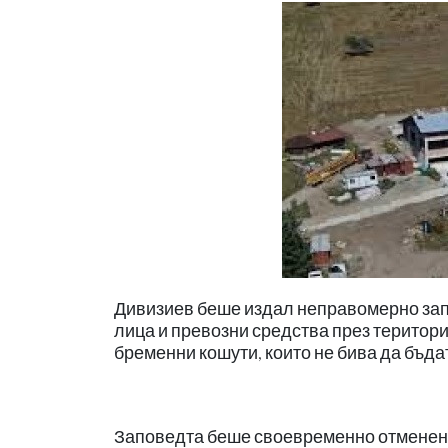
Дивизиев беше издал неправомерно зап
лица и превозни средства през територия
бременни кошути, които не бива да бъд
Заповедта беше своевременно отменен