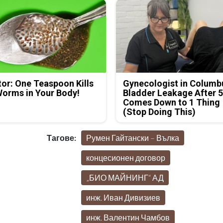
or: One Teaspoon Kills
Gynecologist in Columb
Worms in Your Body!
Bladder Leakage After 
Comes Down to 1 Thing
(Stop Doing This)
Тагове:
Румен Гайтански – Вълка
концесионен договор
„БИО МАЙНИНГ“ АД
инж. Иван Дивизиев
инж. Валентин Чамбов