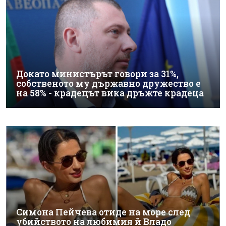
Докато министърът говори за 31%,
собственото му държавно дружество е
на 58% - крадецът вика дръжте крадеца
Симона Пейчева отиде на море след
убийството на любимия й Владо