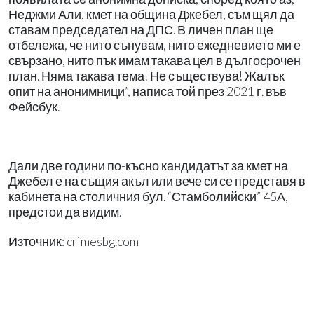
Неджми Али, кмет на община Джебел, съм щял да
ставам председател на ДПС. В личен план ще
отбележа, че нито сънувам, нито ежедневието ми е
свързано, нито пък имам такава цел в дългосрочен
план. Няма такава тема! Не съществува! Жалък
опит на анонимници”, написа той през 2021 г. във
Фейсбук.
Дали две години по-късно кандидатът за кмет на
Джебел е на същия акъл или вече си се представя в
кабинета на столичния бул. “Стамболийски” 45А,
предстои да видим.
Източник: crimesbg.com