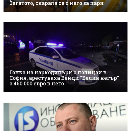
Загатото, скарала се с него за пари
Гонка на наркодилъри с полицаи в
София, арестуваха Венци "Белия негър"
с 460 000 евро в него