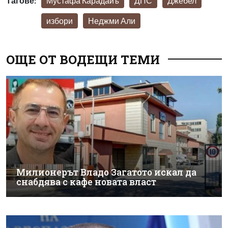
Тагове:
Мустафа Карадайъ
ДПС
Джебел
избори
Неджми Али
ОЩЕ ОТ ВОДЕЩИ ТЕМИ
Милионерът Владо Загатото искал да
снабдява с кафе новата власт