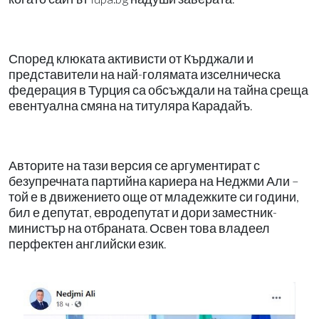
Според клюката активисти от Кърджали и
представители на най-голямата изселническа
федерация в Турция са обсъждали на тайна среща
евентуална смяна на титуляра Карадайъ.
Авторите на тази версия се аргументират с
безупречната партийна кариера на Неджми Али –
той е в движението още от младежките си години,
бил е депутат, евродепутат и дори заместник-
министър на отбраната. Освен това владеел
перфектен английски език.