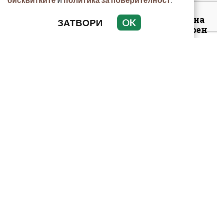
Луксозният майбах на
ЗАТВОРИ
OK
Митьо Очите опожарен
заради балони с райски
газ