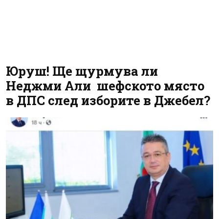
Юруш! Ще щурмува ли
Неджми Али шефското място
в ДПС след изборите в Джебел?