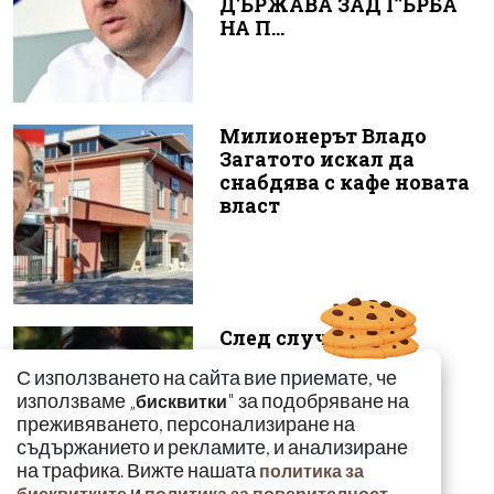
ДЪРЖАВА ЗАД ГЪРБА
НА П...
Милионерът Владо
Загатото искал да
снабдява с кафе новата
власт
След случая с
родилката от Варна:
С използването на сайта вие приемате, че
Още едно семейство
използваме „
" за подобряване на
бисквитки
разказа за бремен...
преживяването, персонализиране на
съдържанието и рекламите, и анализиране
на трафика. Вижте нашата
политика за
и
.
бисквитките
политика за поверителност