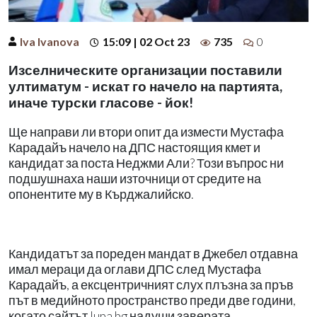
Iva Ivanova
15:09 | 02 Oct 23
735
0
Изселническите организации поставили
ултиматум - искат го начело на партията,
иначе турски гласове - йок!
Ще направи ли втори опит да измести Мустафа
Карадайъ начело на ДПС настоящия кмет и
кандидат за поста Неджми Али? Този въпрос ни
подшушнаха наши източници от средите на
опонентите му в Кърджалийско.
Кандидатът за пореден мандат в Джебел отдавна
имал мераци да оглави ДПС след Мустафа
Карадайъ, а ексцентричният слух плъзна за пръв
път в медийното пространство преди две години,
когато сайтът lupa.bg надуши заверата.