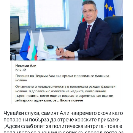
Чувайки слуха, самият Али навремето скочи като
попарен и побърза да отрече хорските приказки.
„Адски слаб опит за политическа интрига - това е
появилата се анонимна дописка, според която аз,