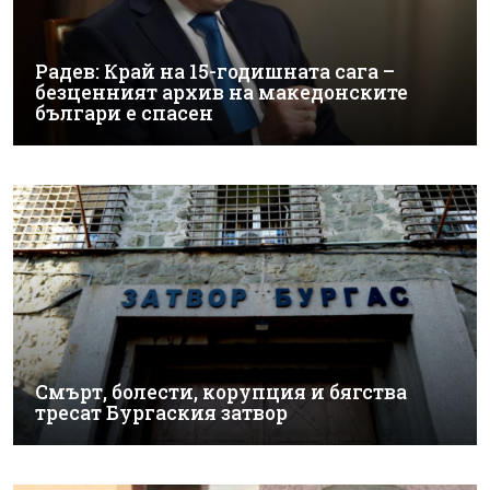
Радев: Край на 15-годишната сага –
безценният архив на македонските
българи е спасен
Смърт, болести, корупция и бягства
тресат Бургаския затвор