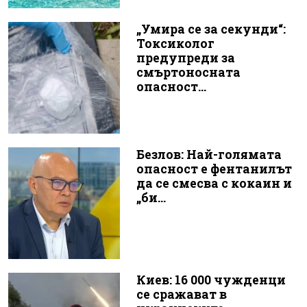
„Умира се за секунди“:
Токсиколог
предупреди за
смъртоносната
опасност...
Безлов: Най-голямата
опасност е фентанилът
да се смесва с кокаин и
„би...
Киев: 16 000 чужденци
се сражават в