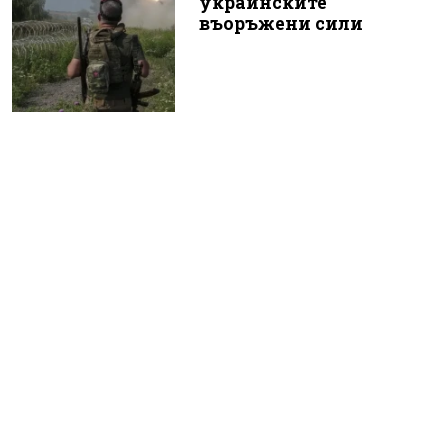
украинските
въоръжени сили