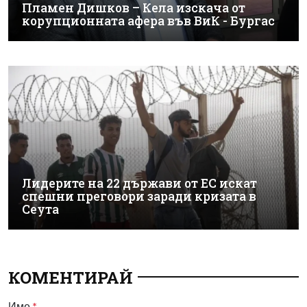
Пламен Дишков – Кела изскача от
корупционната афера във ВиК - Бургас
Лидерите на 22 държави от ЕС искат
спешни преговори заради кризата в
Сеута
КОМЕНТИРАЙ
Име
*