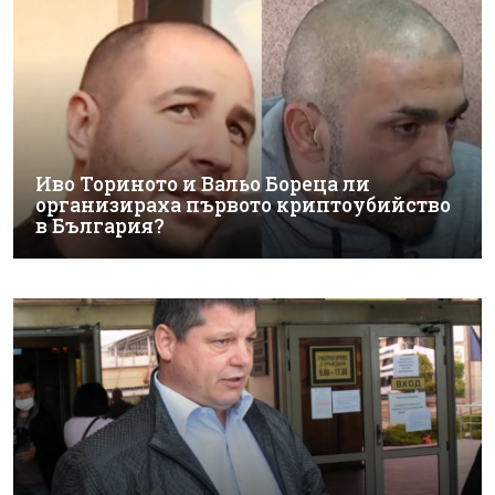
Иво Ториното и Вальо Бореца ли
организираха първото криптоубийство
в България?