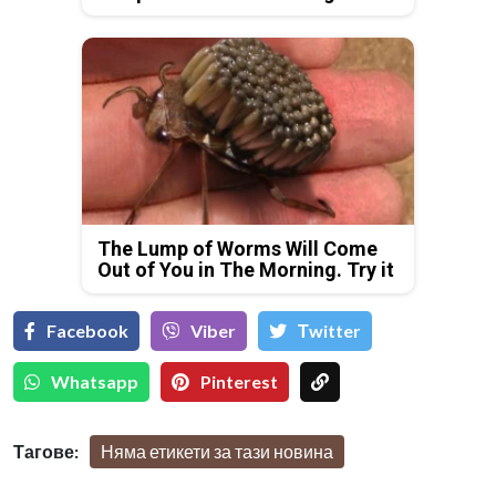
The Lump of Worms Will Come
Out of You in The Morning. Try it
Facebook
Viber
Тwitter
Whatsapp
Pinterest
Тагове:
Няма етикети за тази новина