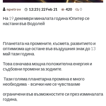
npetrov
12:23 | 22 Feb 21
420
0
На 19 декември миналата година Юпитер се
настани във Водолей
Планетата на промените, късмета, развитието и
оптимизма ще остане във въздушния знак до 13
май тази година.
Това означава мощна положителна енергия и
съдбовни промени за зодиите.
Тази голяма планетарна промяна е много
необходима – всички ние се чувствахме
ограничени във възможностите си през изминалата
година,