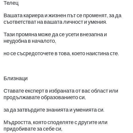
Телец
Вашата кариера и жизнен път се променят, за да
съответстват на вашата личност и умения.
Тази промяна може да се усети внезапна и
неудобна в началото,
но се съсредоточете в това, което наистина сте.
Близнаци
Ставате експерт в избраната от вас област или
продължавате образованието си,
за да затвърдите знанията и уменията си.
Мъдростта, която споделяте с другите или
придобивате за себе си,