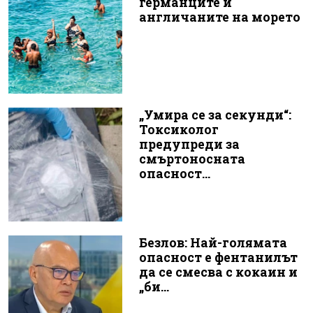
германците и
англичаните на морето
„Умира се за секунди“:
Токсиколог
предупреди за
смъртоносната
опасност...
Безлов: Най-голямата
опасност е фентанилът
да се смесва с кокаин и
„би...