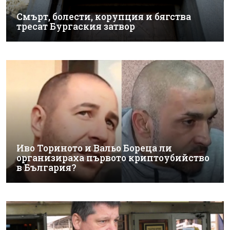
Смърт, болести, корупция и бягства
тресат Бургаския затвор
Иво Ториното и Вальо Бореца ли
организираха първото криптоубийство
в България?