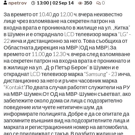
npetrov
13:00 | 02 Sep 14
350
0
За времето от 10.40 до 12.00 ч. вчера неизвестно
лице чрез взломяване на секретен патрон на
входна врата е проникнало в жилище на ул. „Китка”
в Шумен и е откраднало LCD телевизор марка “LG” -
22 инча и дистанционно за него. Това съобщиха от
Областната дирекция на МВР (ОД на МВР).За
времето от 11.00 до 12.30 ч. вчера след взломяване
на секретен патрон на входна врата е проникнато и
в жилище на ул. „Д-р Петър Берон” в Шумен и е
откраднат LCD телевизор марка “Samsung” - 23 инча,
дистанционно за него и ръчен часовник марка
“Kontakt”.По двата случая работят служители на РУ
на МВР-Шумен.От ОД на МВР-Шумен съветват, ако
забележите около дома си лица с подозрително
поведение или чуете нетипичен шум, да
информирате полицията. Добре е да се опитате да
запомните външния вид на подозрителните лица и
марката и регистрационния номер на автомобила,
ако се придвижват с такъв. В разбито жилище не