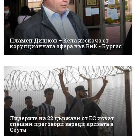
Пламен Дишков – Кела изскача от
корупционната афера във ВиК - Бургас
Лидерите на 22 държави от ЕС искат
спешни преговори заради кризата в
Сеута