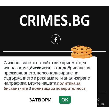
КРИМИНАЛНО
С използването на сайта вие приемате, че
ИНЦИДЕНТИ
използваме „
" за подобряване на
бисквитки
АНАЛИЗИ
преживяването, персонализиране на
съдържанието и рекламите, и анализиране
ПО СВЕТА
на трафика. Вижте нашата
политика за
ВОДЕЩИ ТЕМИ
и
.
бисквитките
политика за поверителност
ЗАТВОРИ
OK
Използването и публикуването на част или цялото
съдържание на Crimes.BG без разрешение на Медийна
група Асмара ЕООД е забранено.