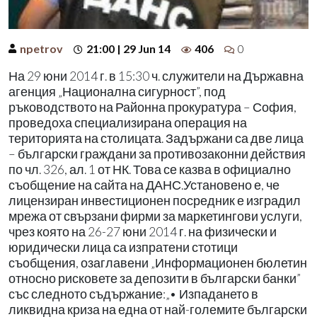
npetrov
21:00 | 29 Jun 14
406
0
На 29 юни 2014 г. в 15:30 ч. служители на Държавна
агенция „Национална сигурност”, под
ръководството на Районна прокуратура – София,
проведоха специализирана операция на
територията на столицата. Задържани са две лица
– български граждани за противозаконни действия
по чл. 326, ал. 1 от НК. Това се казва в официално
съобщение на сайта на ДАНС.Установено е, че
лицензиран инвестиционен посредник е изградил
мрежа от свързани фирми за маркетингови услуги,
чрез която на 26-27 юни 2014 г. на физически и
юридически лица са изпратени стотици
съобщения, озаглавени „Информационен бюлетин
относно рисковете за депозити в български банки”
със следното съдържание:„• Изпадането в
ликвидна криза на една от най-големите български