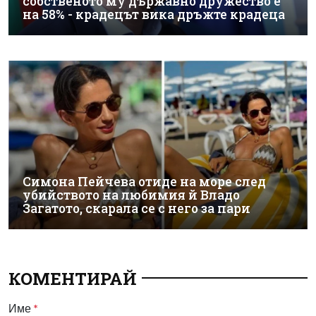
собственото му държавно дружество е
на 58% - крадецът вика дръжте крадеца
Симона Пейчева отиде на море след
убийството на любимия й Владо
Загатото, скарала се с него за пари
КОМЕНТИРАЙ
Име
*