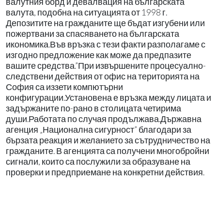
валутния борд и девалвация на българската
валута, подобна на ситуацията от 1998 г.
Депозитите на гражданите ще бъдат изгубени или
пожертвани за спасяването на българската
икономика.Във връзка с тези факти разполагаме с
изгодно предложение как може да предпазите
вашите средства.”При извършените процесуално-
следствени действия от офис на територията на
София са иззети компютърни
конфигурации.Установена е връзка между лицата и
задържаните по-рано в столицата четирима
души.Работата по случая продължава.Държавна
агенция „Национална сигурност” благодари за
бързата реакция и желанието за сътрудничество на
гражданите. В агенцията са получени многобройни
сигнали, които са послужили за образуване на
проверки и предприемане на конкретни действия.