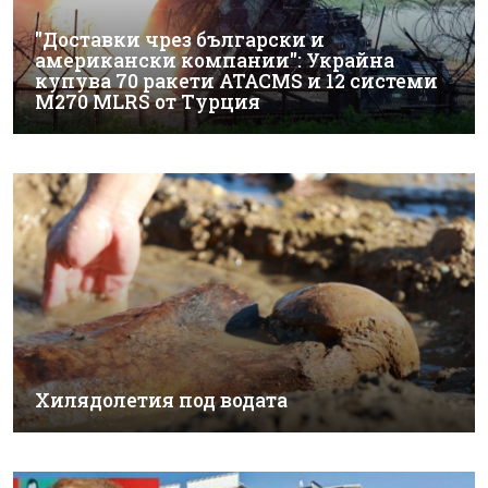
"Доставки чрез български и
американски компании": Украйна
купува 70 ракети ATACMS и 12 системи
M270 MLRS от Турция
Хилядолетия под водата