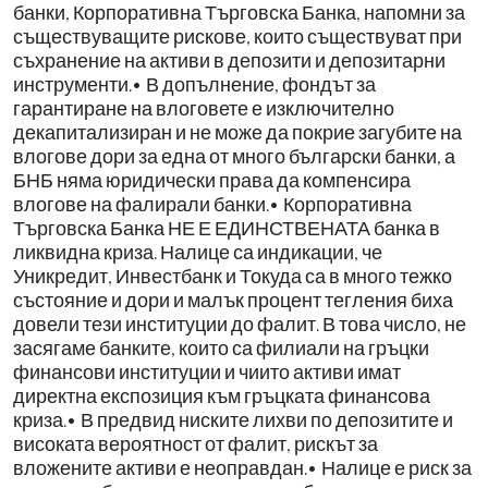
банки, Корпоративна Търговска Банка, напомни за
съществуващите рискове, които съществуват при
съхранение на активи в депозити и депозитарни
инструменти.• В допълнение, фондът за
гарантиране на влоговете е изключително
декапитализиран и не може да покрие загубите на
влогове дори за една от много български банки, а
БНБ няма юридически права да компенсира
влогове на фалирали банки.• Корпоративна
Търговска Банка НЕ Е ЕДИНСТВЕНАТА банка в
ликвидна криза. Налице са индикации, че
Уникредит, Инвестбанк и Токуда са в много тежко
състояние и дори и малък процент тегления биха
довели тези институции до фалит. В това число, не
засягаме банките, които са филиали на гръцки
финансови институции и чиито активи имат
директна експозиция към гръцката финансова
криза.• В предвид ниските лихви по депозитите и
високата вероятност от фалит, рискът за
вложените активи е неоправдан.• Налице е риск за