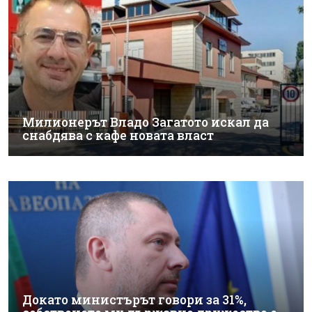
Милионерът Владо Загатото искал да
снабдява с кафе новата власт
Докато министърът говори за 31%,