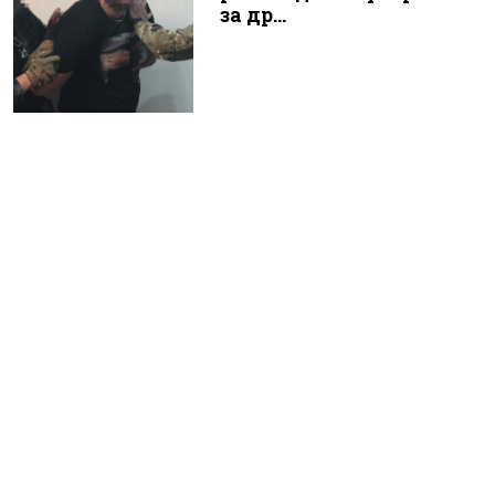
за др...