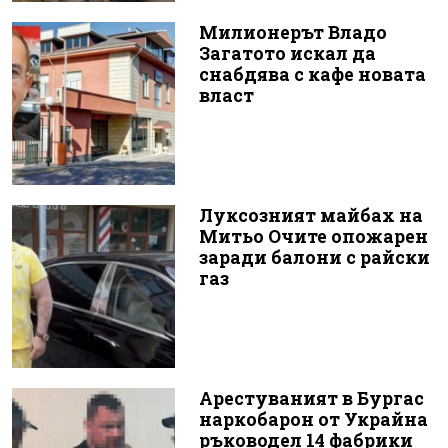
Милионерът Владо
Загатото искал да
снабдява с кафе новата
власт
Луксозният майбах на
Митьо Очите опожарен
заради балони с райски
газ
Арестуваният в Бургас
наркобарон от Украйна
ръководел 14 фабрики