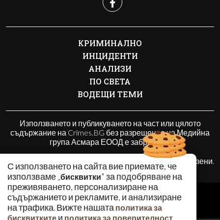
КРИМИНАЛНО
ИНЦИДЕНТИ
АНАЛИЗИ
ПО СВЕТА
ВОДЕЩИ ТЕМИ
Използването и публикуването на част или цялото
съдържание на Crimes.BG без разрешение на Медийна
група Асмара ЕООД е забранено.
© 2010 - 2026 | Crimes.BG. Всички права запазени.
С използването на сайта вие приемате, че
използваме „
" за подобряване на
бисквитки
преживяването, персонализиране на
РЕКЛАМА
съдържанието и рекламите, и анализиране
КОНТАКТИ
на трафика. Вижте нашата
политика за
и
.
бисквитките
политика за поверителност
ОБЩИ УСЛОВИЯ