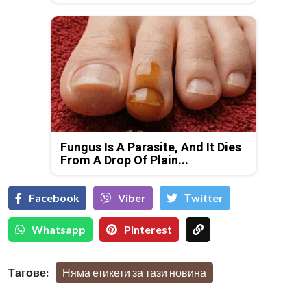
Fungus Is A Parasite, And It Dies
From A Drop Of Plain...
Facebook
Viber
Тwitter
Whatsapp
Pinterest
Тагове:
Няма етикети за тази новина