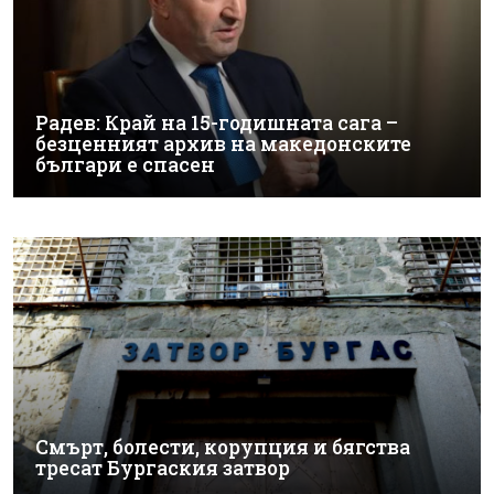
Радев: Край на 15-годишната сага –
безценният архив на македонските
българи е спасен
Смърт, болести, корупция и бягства
тресат Бургаския затвор