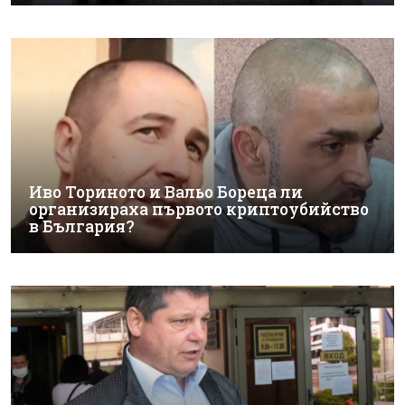
Иво Ториното и Вальо Бореца ли
организираха първото криптоубийство
в България?