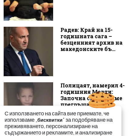
Радев: Край на 15-
годишната сага –
безценният архив на
македонските бъ...
Полицаят, намерил 4-
годишния Марти:
Започна силно да ме
прегръща
С използването на сайта вие приемате, че
използваме „
" за подобряване на
бисквитки
преживяването, персонализиране на
съдържанието и рекламите, и анализиране