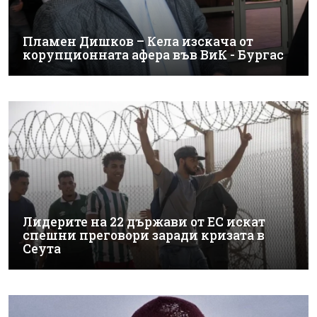
Пламен Дишков – Кела изскача от
корупционната афера във ВиК - Бургас
Лидерите на 22 държави от ЕС искат
спешни преговори заради кризата в
Сеута