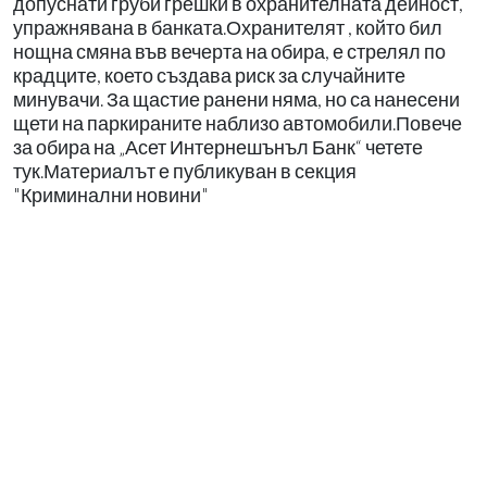
допуснати груби грешки в охранителната дейност,
упражнявана в банката.Охранителят , който бил
нощна смяна във вечерта на обира, е стрелял по
крадците, което създава риск за случайните
минувачи. За щастие ранени няма, но са нанесени
щети на паркираните наблизо автомобили.Повече
за обира на „Асет Интернешънъл Банк“ четете
тук.Материалът е публикуван в секция
"Криминални новини"