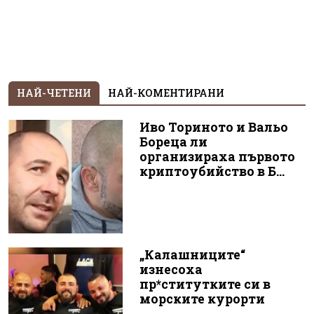
НАЙ-ЧЕТЕНИ
НАЙ-КОМЕНТИРАНИ
Иво Ториното и Вальо
Бореца ли
организираха първото
криптоубийство в Б...
„Калашниците“
изнесоха
пр*ститутките си в
морските курорти