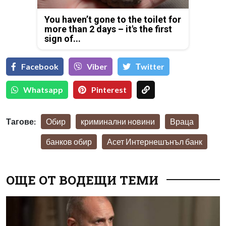
You haven’t gone to the toilet for
more than 2 days – it's the first
sign of...
Facebook
Viber
Тwitter
Whatsapp
Pinterest
Тагове:
Обир
криминални новини
Враца
банков обир
Асет Интернешънъл банк
ОЩЕ ОТ ВОДЕЩИ ТЕМИ