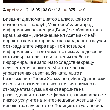
npetrov
16:05 | 03 Oct 13
875
0
Бившият дипломат Виктор Вълков, който е и
почетен член на клуб „Монтерей“ заяви пред
информационна агенция „Блиц“, че обраната във
Враца банка – „Интернешънъл Асет Банк“ най-
вероятно сама ще проведе разследване по случая
с откраднатите вчера пари.Той потвърди
информацията, че до момента няма заподозрени
като извършители на въоръжения грабеж и
информира, че е започнато следствие срещу
неизвестен извършител.Мъжът е член на
управителния съвет на банката, както и
бизнесмените Георги Харизанов, Иван Драгневски
и Георги Георгиев. Не е ясен точният размер на
откраднатата сума. Една от версиите на
разследващите сочи, че фирмата, занимавала се с
инкасо-услугите на „Интернешънъл Асет Банк“ е
виновна за случилото се. Полицията е установила