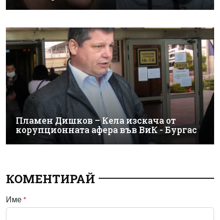
Пламен Дишков – Кела изскача от
корупционната афера във ВиК - Бургас
КОМЕНТИРАЙ
Име
*