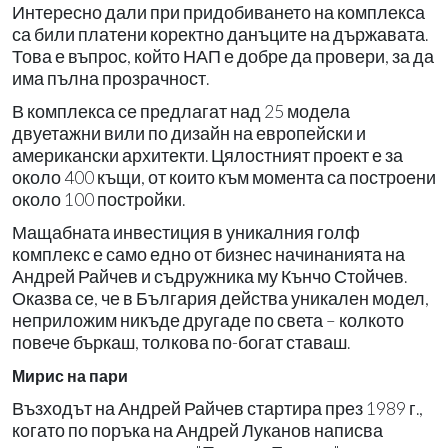
Интересно дали при придобиването на комплекса
са били платени коректно данъците на държавата.
Това е въпрос, който НАП е добре да провери, за да
има пълна прозрачност.
В комплекса се предлагат над 25 модела
двуетажни вили по дизайн на европейски и
американски архитекти. Цялостният проект е за
около 400 къщи, от които към момента са построени
около 100 постройки.
Мащабната инвестиция в уникалния голф
комплекс е само едно от бизнес начинанията на
Андрей Райчев и съдружника му Кънчо Стойчев.
Оказва се, че в България действа уникален модел,
неприложим никъде другаде по света – колкото
повече бъркаш, толкова по-богат ставаш.
Мирис на пари
Възходът на Андрей Райчев стартира през 1989 г.,
когато по поръка на Андрей Луканов написва