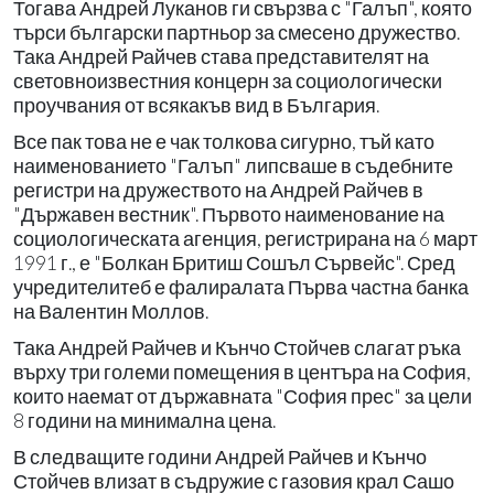
Тогава Андрей Луканов ги свързва с "Галъп", която
търси български партньор за смесено дружество.
Така Андрей Райчев става представителят на
световноизвестния концерн за социологически
проучвания от всякакъв вид в България.
Все пак това не е чак толкова сигурно, тъй като
наименованието "Галъп" липсваше в съдебните
регистри на дружеството на Андрей Райчев в
"Държавен вестник". Първото наименование на
социологическата агенция, регистрирана на 6 март
1991 г., е "Болкан Бритиш Сошъл Сървейс". Сред
учредителитеб е фалиралата Първа частна банка
на Валентин Моллов.
Така Андрей Райчев и Кънчо Стойчев слагат ръка
върху три големи помещения в центъра на София,
които наемат от държавната "София прес" за цели
8 години на минимална цена.
В следващите години Андрей Райчев и Кънчо
Стойчев влизат в съдружие с газовия крал Сашо