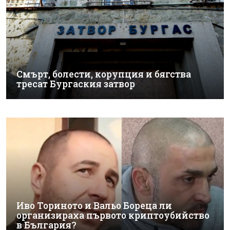
Смърт, болести, корупция и бягства
тресат Бургаския затвор
Иво Ториното и Вальо Бореца ли
организираха първото криптоубийство
в България?