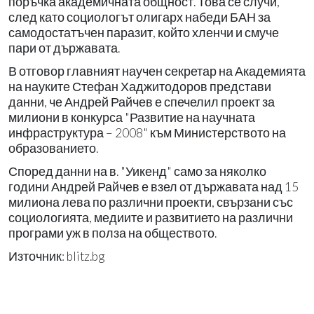
поръчка академичната общност. Това се случи,
след като социологът олигарх набеди БАН за
самодостатъчен паразит, който хленчи и смуче
пари от държавата.
В отговор главният научен секретар на Академията
на науките Стефан Хаджитодоров представи
данни, че Андрей Райчев е спечелил проект за
милиони в конкурса "Развитие на научната
инфраструктура – 2008" към Министерството на
образованието.
Според данни на в. "Уикенд" само за няколко
години Андрей Райчев е взел от държавата над 15
милиона лева по различни проекти, свързани със
социологията, медиите и развитието на различни
програми уж в полза на обществото.
Източник: blitz.bg