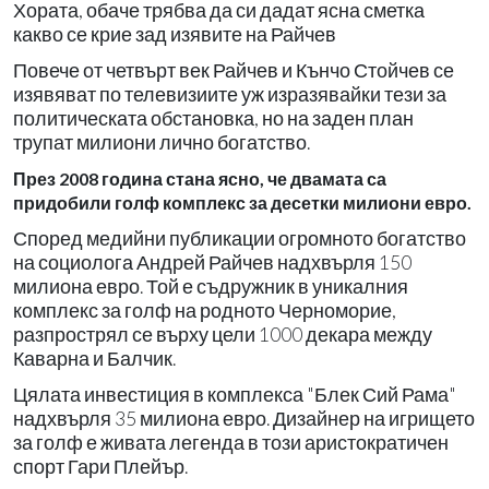
Хората, обаче трябва да си дадат ясна сметка
какво се крие зад изявите на Райчев
Повече от четвърт век Райчев и Кънчо Стойчев се
изявяват по телевизиите уж изразявайки тези за
политическата обстановка, но на заден план
трупат милиони лично богатство.
През 2008 година стана ясно, че двамата са
придобили голф комплекс за десетки милиони евро.
Според медийни публикации огромното богатство
на социолога Андрей Райчев надхвърля 150
милиона евро. Той е съдружник в уникалния
комплекс за голф на родното Черноморие,
разпрострял се върху цели 1000 декара между
Каварна и Балчик.
Цялата инвестиция в комплекса "Блек Сий Рама"
надхвърля 35 милиона евро. Дизайнер на игрището
за голф е живата легенда в този аристократичен
спорт Гари Плейър.