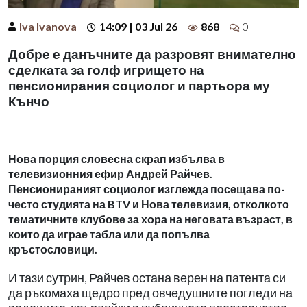
Iva Ivanova
14:09 | 03 Jul 26
868
0
Добре е данъчните да разровят внимателно
сделката за голф игрището на
пенсионирания социолог и партьора му
Кънчо
Нова порция словесна скрап избълва в
телевизионния ефир Андрей Райчев.
Пенсионираният социолог изглежда посещава по-
често студията на BTV и Нова телевизия, отколкото
тематичните клубове за хора на неговата възраст, в
които да играе табла или да попълва
кръстословици.
И тази сутрин, Райчев остана верен на патента си
да ръкомаха щедро пред овчедушните погледи на