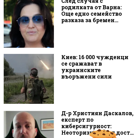
След случая с
родилката от Варна:
Още едно семейство
разказа за бремен...
Киев: 16 000 чужденци
се сражават в
украинските
въоръжени сили
Д-р Християн Даскалов,
експерт по
киберсигурност:
Неоторизираният дост...