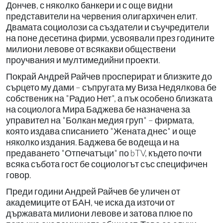
Дончев, с няколко банкери и с още видни
представители на червения олигархичен елит.
Двамата социолози са създатели и съучредители
на поне десетина фирми, усвоявали през годините
милиони левове от всякакви обществени
проучвания и мултимедийни проекти.
Покрай Андрей Райчев просперират и близките до
сърцето му дами – съпругата му Виза Недялкова бе
собственик на "Радио Нет", а пък особено близката
на социолога Мира Баджева бе назначена за
управител на "Болкан медия груп" – фирмата,
която издава списанието "Жената днес" и още
няколко издания. Баджева бе водеща и на
предаването "Отпечатъци" по bTV, където почти
всяка събота гост бе социологът със специфичен
говор.
Преди години Андрей Райчев бе уличен от
академиците от БАН, че иска да източи от
държавата милиони левове и затова плюе по