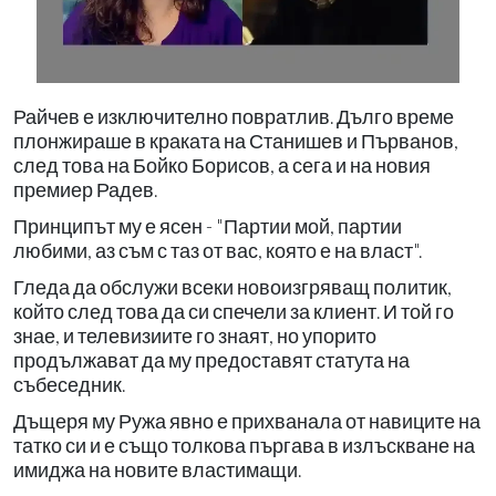
Райчев е изключително повратлив. Дълго време
плонжираше в краката на Станишев и Първанов,
след това на Бойко Борисов, а сега и на новия
премиер Радев.
Принципът му е ясен - "Партии мой, партии
любими, аз съм с таз от вас, която е на власт".
Гледа да обслужи всеки новоизгряващ политик,
който след това да си спечели за клиент. И той го
знае, и телевизиите го знаят, но упорито
продължават да му предоставят статута на
събеседник.
Дъщеря му Ружа явно е прихванала от навиците на
татко си и е също толкова пъргава в излъскване на
имиджа на новите властимащи.