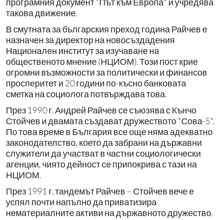
програмния документ "Път към Европа" и учредява
такова движение.
В смутната за българския преход година Райчев е
назначен за директор на новосъздадения
Национален институт за изучаване на
общественото мнение (НЦИОМ). Този пост крие
огромни възможности за политически и финансов
просперитет и 20 години по-късно банковата
сметка на социолога потвърждава това.
През 1990 г. Андрей Райчев се съюзява с Кънчо
Стойчев и двамата създават дружеството "Сова-5".
По това време в България все още няма адекватно
законодателство, което да забрани на държавни
служители да участват в частни социологически
агенции, чиято дейност се припокрива с тази на
НЦИОМ.
През 1991 г. тандемът Райчев – Стойчев вече е
успял почти напълно да приватизира
нематериалните активи на държавното дружество.