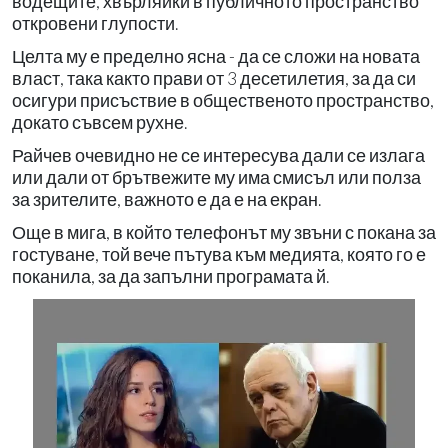
водещите, хвърляйки в публичното пространство
откровени глупости.
Целта му е пределно ясна - да се сложи на новата
власт, така както прави от 3 десетилетия, за да си
осигури присъствие в общественото пространство,
докато съвсем рухне.
Райчев очевидно не се интересува дали се излага
или дали от брътвежите му има смисъл или полза
за зрителите, важното е да е на екран.
Още в мига, в който телефонът му звъни с покана за
гостуване, той вече пътува към медията, която го е
поканила, за да запълни програмата й.