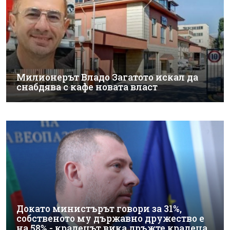
Милионерът Владо Загатото искал да
снабдява с кафе новата власт
Докато министърът говори за 31%,
собственото му държавно дружество е
на 58% - крадецът вика дръжте крадеца