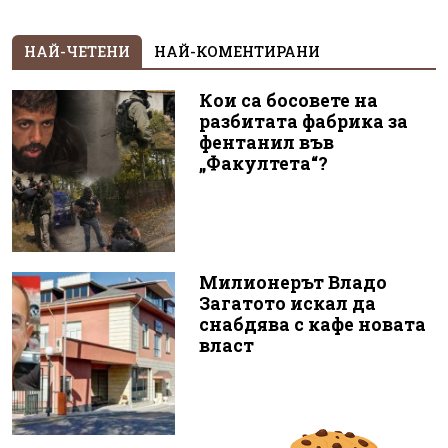
НАЙ-ЧЕТЕНИ
НАЙ-КОМЕНТИРАНИ
Кои са босовете на
разбитата фабрика за
фентанил във
„Факултета“?
Милионерът Владо
Загатото искал да
снабдява с кафе новата
власт