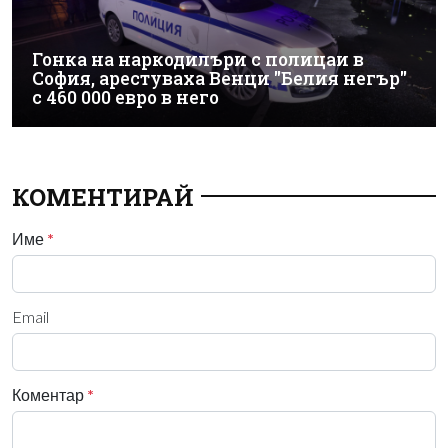
Гонка на наркодилъри с полицаи в
София, арестуваха Венци "Белия негър"
с 460 000 евро в него
КОМЕНТИРАЙ
Име
*
Email
Коментар
*