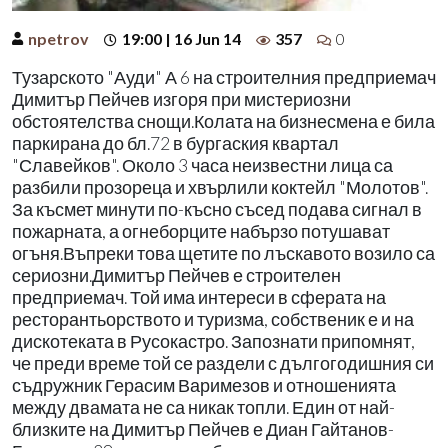
npetrov
19:00 | 16 Jun 14
357
0
Тузарското "Ауди" А 6 на строителния предприемач
Димитър Пейчев изгоря при мистериозни
обстоятелства снощи.Колата на бизнесмена е била
паркирана до бл.72 в бургаския квартал
"Славейков". Около 3 часа неизвестни лица са
разбили прозореца и хвърлили коктейл "Молотов".
За късмет минути по-късно съсед подава сигнал в
пожарната, а огнеборците набързо потушават
огъня.Въпреки това щетите по лъскавото возило са
сериозни.Димитър Пейчев е строителен
предприемач. Той има интереси в сферата на
ресторантьорството и туризма, собственик е и на
дискотеката в Русокастро. Запознати припомнят,
че преди време той се раздели с дългогодишния си
съдружник Герасим Варимезов и отношенията
между двамата не са никак топли. Един от най-
близките на Димитър Пейчев е Диан Гайтанов-