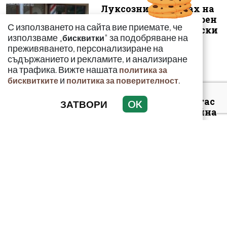
Луксозният майбах на
Митьо Очите опожарен
С използването на сайта вие приемате, че
заради балони с райски
използваме „
" за подобряване на
бисквитки
газ
преживяването, персонализиране на
съдържанието и рекламите, и анализиране
на трафика. Вижте нашата
политика за
и
.
бисквитките
политика за поверителност
Арестуваният в Бургас
ЗАТВОРИ
OK
наркобарон от Украйна
ръководел 14 фабрики
за др...