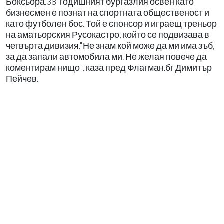
Боксьора.38-годишният бургазлия освен като
бизнесмен е познат на спортната общественост и
като футболен бос. Той е спонсор и играещ треньор
на аматьорския Русокастро, който се подвизава в
четвърта дивизия."Не знам кой може да ми има зъб,
за да запали автомобила ми. Не желая повече да
коментирам нищо", каза пред Флагман.бг Димитър
Пейчев.