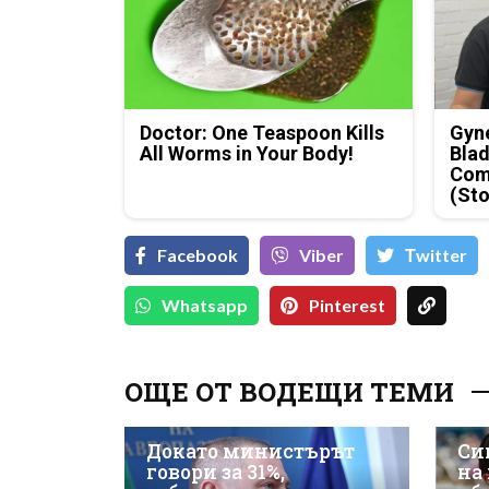
Doctor: One Teaspoon Kills
Gyne
All Worms in Your Body!
Blad
Com
(Sto
Facebook
Viber
Тwitter
Whatsapp
Pinterest
ОЩЕ ОТ ВОДЕЩИ ТЕМИ
Докато министърът
Си
говори за 31%,
на