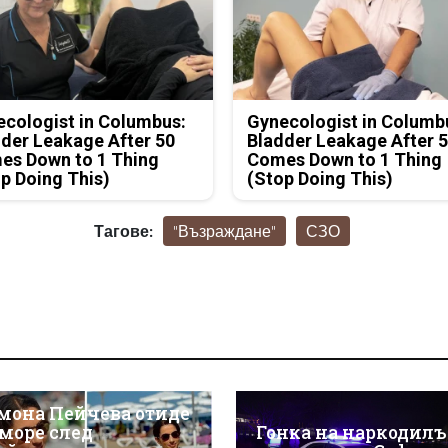
cologist in Columbus:
Gynecologist in Columb
der Leakage After 50
Bladder Leakage After 
es Down to 1 Thing
Comes Down to 1 Thing
p Doing This)
(Stop Doing This)
Тагове:
"Възраждане"
СЗО
мона Пейчева отиде
 море след
Гонка на наркодил