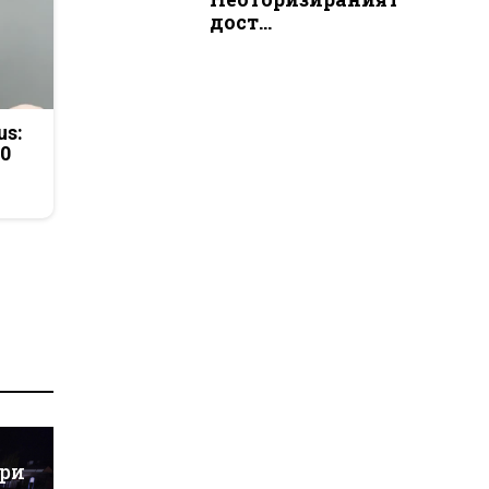
дост...
us:
50
ъри