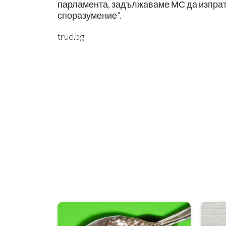
парламента, задължаваме МС да изпрати
споразумение".
trud.bg