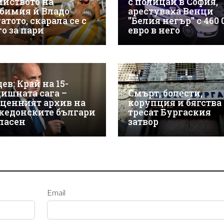
ийството на
с полицаи в София,
бимия й Владо
арестуваха Венци
атото, скарала се с
"Белия негър" с 460 
го за пари
евро в него
ев: Край на 15-
дишната сага –
Смърт, болести,
зценният архив на
корупция и бягства
кедонските българи
тресат Бургаския
спасен
затвор
Email