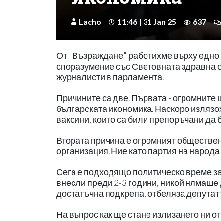
Lacho
11:46 | 31 Jan 25
637
От "Възраждане" работихме върху едно 
споразумение със Световната здравна о
журналисти в парламента.
Причините са две. Първата - огромните 
българската икономика. Наскоро излязох
ваксини, които са били препоръчани да 
Втората причина е огромният обществен 
организация. Ние като партия на народа
Сега е подходящо политическо време за
внесли преди 2-3 години, никой нямаше 
достатъчна подкрепа, отбеляза депутат
На въпрос как ще стане излизането ни от