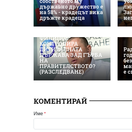
собственото му
уб
държавно дружество е
лю
на 58% - крадецът вика
Заг
дръжте крадеца
не
ВИЖТЕ КАК ИВАЙЛО
ФИЛИПОВ
КОНТРОЛИРА
ДИГИТАЛНАТА
Рад
ДЪРЖАВА ЗАД ГЪРБА
го
НА
бе
ПРАВИТЕЛСТВОТО?
ма
(РАЗСЛЕДВАНЕ)
е 
КОМЕНТИРАЙ
Име
*