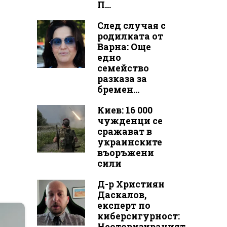
П...
След случая с
родилката от
Варна: Още
едно
семейство
разказа за
бремен...
Киев: 16 000
чужденци се
сражават в
украинските
въоръжени
сили
Д-р Християн
Даскалов,
експерт по
киберсигурност:
Неоторизираният