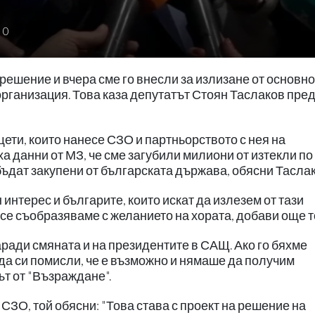
0
решение и вчера сме го внесли за излизане от основн
рганизация. Това каза депутатът Стоян Таслаков пре
щети, които нанесе СЗО и партньорството с нея на
а данни от МЗ, че сме загубили милиони от изтекли по
бъдат закупени от българската държава, обясни Тасла
интерес и българите, които искат да излезем от тази
 се съобразяваме с желанието на хората, добави още т
ради смяната и на президентите в САЩ. Ако го бяхме
да си помисли, че е възможно и нямаше да получим
ът от "Възраждане".
 СЗО, той обясни: "Това става с проект на решение на