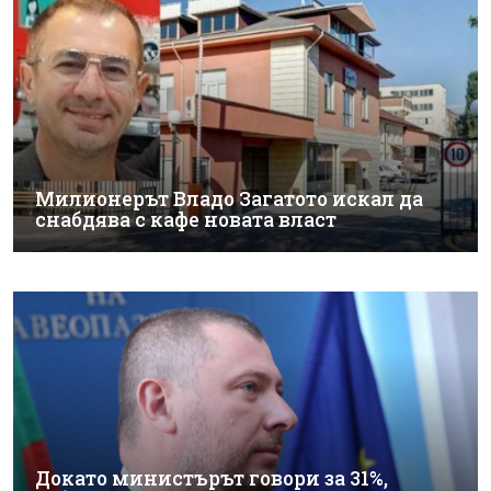
Милионерът Владо Загатото искал да
снабдява с кафе новата власт
Докато министърът говори за 31%,