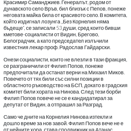
Красимир Саманджиев. Генералът, родом от
дунавското село Връв, бил близък с Пепов, понеже
неговата майка била от красивото село. В комитета,
който издигнал лозунга „Без Корнелия няма
бъдеще“, се записали 53 души, сред които бивши
кметове-социалисти от Видин, Брегово,
Белоградчик, а като председател излъчили
известния лекар проф. Радослав Гайдарски.
Онези социалисти, които не влезли в тази фракция,
се разграничили от Филип Попов, понеже
предпочитали да останат верни на Михаил Миков.
Повечето от тях били със силни позиции в
областното ръководство на БСП, докато в градския
комитет били хората на Нинова. След тези борби
Филип Попов повече не се е кандидатирал за
депутат от Видин, а отпрашил за Разград.
Само че дните на Корнелия Нинова изтекли и
дошло време за нов завой. Филип Попов вече не е
от нейните хора, става сподвижник на Атанас