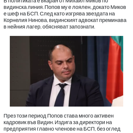
В политиката е вкаран от Михаил Миков по
видинска линия. Попов му е лоялен, докато Миков
е шеф на БСП. След като изгрява звездата на
Корнелия Нинова, видинският адвокат преминава
в нейния лагер, обясняват запознати.
През този период Попов става много активен
кадровик във Видин. Издига за директори на
предприятия главно членове на БСП, без оглед