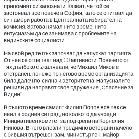
припомнят си запознати. Казват, че той се
застоявал все повече в София, като се опитвал да
си намери работа в Централната избирателна
комисия. Затова нямал нито време, нито
ентусиазъм да се занимава с проблемите на
видинските социалисти.
На свой ред те пък започват да напускат партията.
От нея се отцепват над 30 активисти. Повечето от
тях дълбоко съжалявали, че Михаил Миков е
отстранен, понеже по негово време организацията
била далеч по-силна и авторитетна. Напусналите
решили да направят свое сдружение „Спасение за
Видин“.
В същото време самият Филип Попов все пак се
явил в родния си град, но колкото да учреди
Инициативен комитет за подкрепа на Корнелия
Нинова! В него влезли предимно ветерани начело
с бившия вътрешен зам.-министър ген.-майор