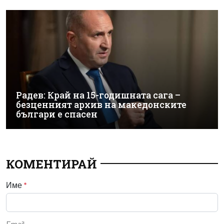
Радев: Край на 15-годишната сага –
безценният архив на македонските
българи е спасен
КОМЕНТИРАЙ
Име
*
Email