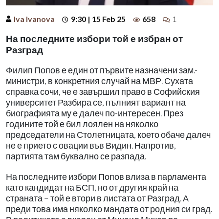
Iva Ivanova
9:30 | 15 Feb 25
658
1
На последните избори той е избран от
Разград
Филип Попов е един от първите назначени зам.-
министри, в конкретния случай на МВР. Сухата
справка сочи, че е завършил право в Софийския
университет Разбира се, пълният вариант на
биографията му е далеч по-интересен. През
годините той е бил лоялен на няколко
председатели на Столетницата, което обаче далеч
не е прието с овации във Видин. Напротив,
партията там буквално се разпада.
На последните избори Попов влиза в парламента
като кандидат на БСП, но от другия край на
страната – той е втори в листата от Разград. А
преди това има няколко мандата от родния си град.