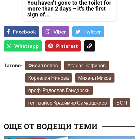
You haven’t gone to the toilet for
more than 2 days – it's the first
sign of...
Facebook
Viber
Тwitter
Whatsapp
Pinterest
Тагове:
Филип попов
Атанас Зафиров
Корнелия Нинова
Михаил Миков
проф. Радослав Гайдарски
ген.-майор Красимир Саманджиев
БСП
ОЩЕ ОТ ВОДЕЩИ ТЕМИ