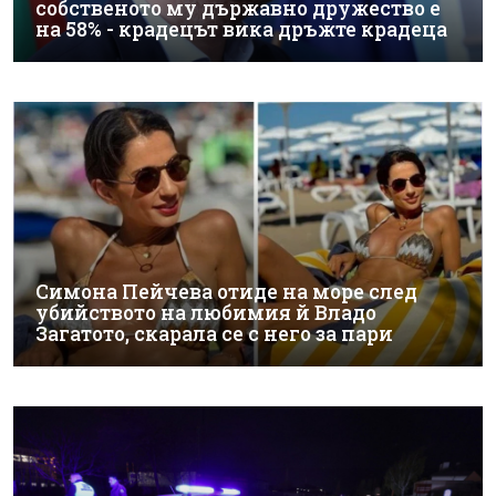
собственото му държавно дружество е
на 58% - крадецът вика дръжте крадеца
Симона Пейчева отиде на море след
убийството на любимия й Владо
Загатото, скарала се с него за пари