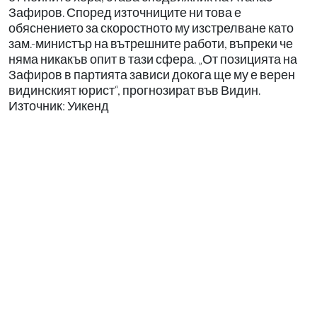
Зафиров. Според източниците ни това е
обяснението за скоростното му изстрелване като
зам.-министър на вътрешните работи, въпреки че
няма никакъв опит в тази сфера. „От позицията на
Зафиров в партията зависи докога ще му е верен
видинският юрист“, прогнозират във Видин.
Източник: Уикенд