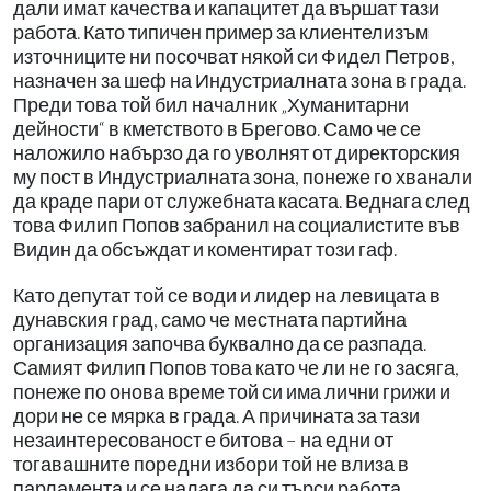
дали имат качества и капацитет да вършат тази
работа. Като типичен пример за клиентелизъм
източниците ни посочват някой си Фидел Петров,
назначен за шеф на Индустриалната зона в града.
Преди това той бил началник „Хуманитарни
дейности“ в кметството в Брегово. Само че се
наложило набързо да го уволнят от директорския
му пост в Индустриалната зона, понеже го хванали
да краде пари от служебната касата. Веднага след
това Филип Попов забранил на социалистите във
Видин да обсъждат и коментират този гаф.
Като депутат той се води и лидер на левицата в
дунавския град, само че местната партийна
организация започва буквално да се разпада.
Самият Филип Попов това като че ли не го засяга,
понеже по онова време той си има лични грижи и
дори не се мярка в града. А причината за тази
незаинтересованост е битова – на едни от
тогавашните поредни избори той не влиза в
парламента и се налага да си търси работа,