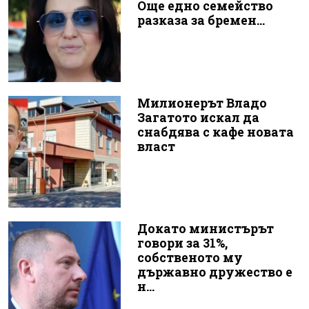
Още едно семейство
разказа за бремен...
Милионерът Владо
Загатото искал да
снабдява с кафе новата
власт
Докато министърът
говори за 31%,
собственото му
държавно дружество е
н...