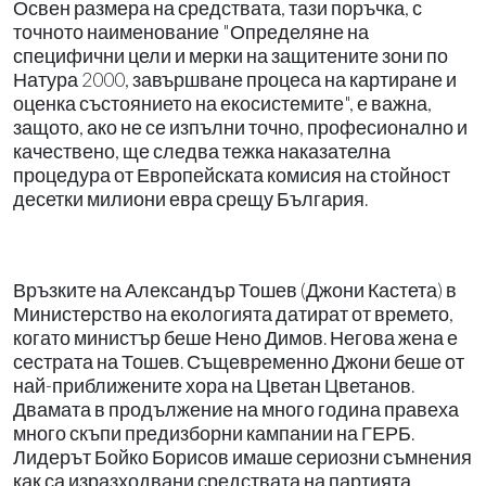
Освен размера на средствата, тази поръчка, с
точното наименование "Определяне на
специфични цели и мерки на защитените зони по
Натура 2000, завършване процеса на картиране и
оценка състоянието на екосистемите", е важна,
защото, ако не се изпълни точно, професионално и
качествено, ще следва тежка наказателна
процедура от Европейската комисия на стойност
десетки милиони евра срещу България.
Връзките на Александър Тошев (Джони Кастета) в
Министерство на екологията датират от времето,
когато министър беше Нено Димов. Негова жена е
сестрата на Тошев. Същевременно Джони беше от
най-приближените хора на Цветан Цветанов.
Двамата в продължение на много година правеха
много скъпи предизборни кампании на ГЕРБ.
Лидерът Бойко Борисов имаше сериозни съмнения
как са изразходвани средствата на партията.