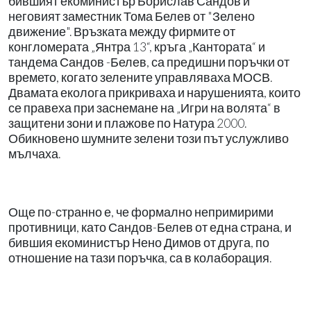
бившият екоминистър Борислав Сандов и
неговият заместник Тома Белев от "Зелено
движение". Връзката между фирмите от
конгломерата „Янтра 13“, кръга „Кантората“ и
тандема Сандов -Белев, са предишни поръчки от
времето, когато зелените управляваха МОСВ.
Двамата еколога прикриваха и нарушенията, които
се правеха при заснемане на „Игри на волята“ в
защитени зони и плажове по Натура 2000.
Обикновено шумните зелени този път услужливо
мълчаха.
Още по-странно е, че формално непримирими
противници, като Сандов-Белев от една страна, и
бившия екоминистър Нено Димов от друга, по
отношение на тази поръчка, са в колаборация.