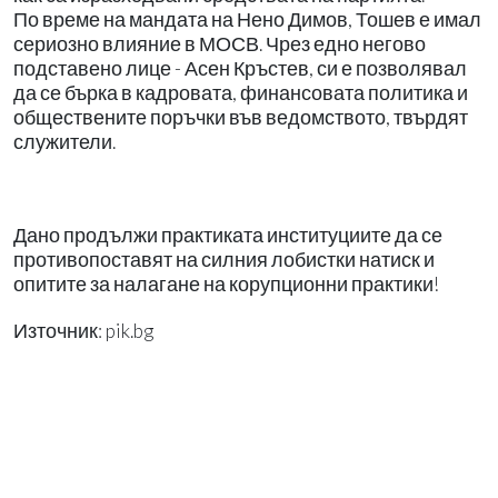
По време на мандата на Нено Димов, Тошев е имал
сериозно влияние в МОСВ. Чрез едно негово
подставено лице - Асен Кръстев, си е позволявал
да се бърка в кадровата, финансовата политика и
обществените поръчки във ведомството, твърдят
служители.
Дано продължи практиката институциите да се
противопоставят на силния лобистки натиск и
опитите за налагане на корупционни практики!
Източник: pik.bg