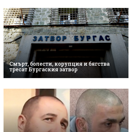
Смърт, болести, корупция и бягства
тресат Бургаския затвор