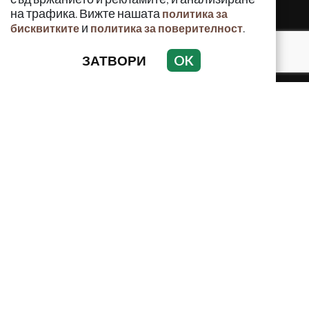
на трафика. Вижте нашата
политика за
и
.
бисквитките
политика за поверителност
ЗАТВОРИ
OK
КРИМИНАЛНО
ИНЦИДЕНТИ
АНАЛИЗИ
ПО СВЕТА
ВОДЕЩИ ТЕМИ
Използването и публикуването на част или цялото
съдържание на Crimes.BG без разрешение на Медийна
група Асмара ЕООД е забранено.
© 2010 - 2026 | Crimes.BG. Всички права запазени.
РЕКЛАМА