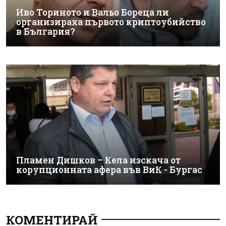
Иво Ториното и Вальо Бореца ли
организираха първото криптоубийство
в България?
Пламен Дишков – Кела изскача от
корупционната афера във ВиК - Бургас
КОМЕНТИРАЙ