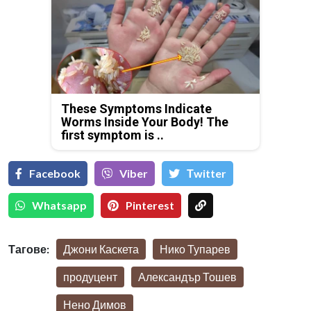
These Symptoms Indicate
Worms Inside Your Body! The
first symptom is ..
Facebook
Viber
Тwitter
Whatsapp
Pinterest
Тагове:
Джони Каскета
Нико Тупарев
продуцент
Александър Тошев
Нено Димов