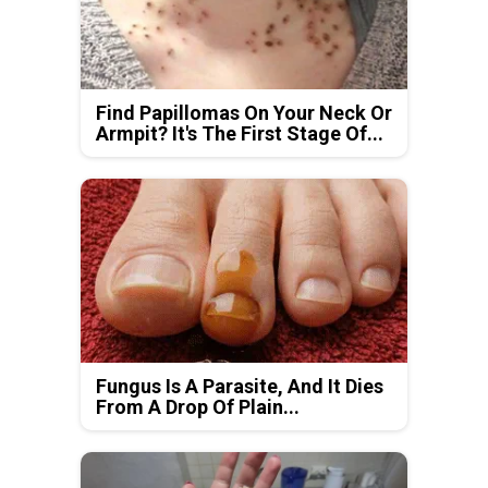
Find Papillomas On Your Neck Or
Armpit? It's The First Stage Of...
Fungus Is A Parasite, And It Dies
From A Drop Of Plain...