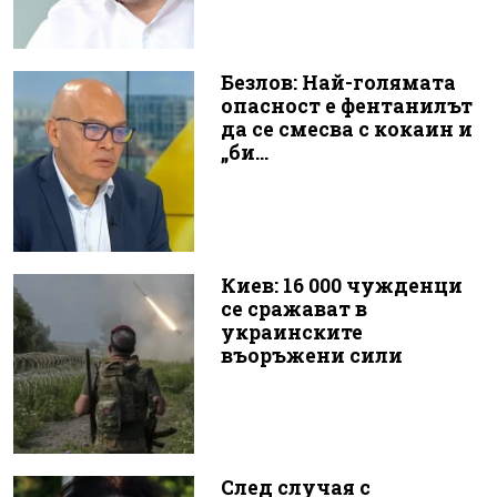
Безлов: Най-голямата
опасност е фентанилът
да се смесва с кокаин и
„би...
Киев: 16 000 чужденци
се сражават в
украинските
въоръжени сили
След случая с