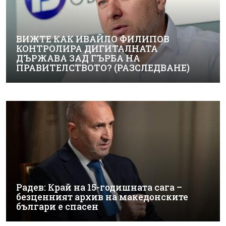
ВИЖТЕ КАК ИВАЙЛО ФИЛИПОВ
КОНТРОЛИРА ДИГИТАЛНАТА
ДЪРЖАВА ЗАД ГЪРБА НА
ПРАВИТЕЛСТВОТО? (РАЗСЛЕДВАНЕ)
Радев: Край на 15-годишната сага –
безценният архив на македонските
българи е спасен