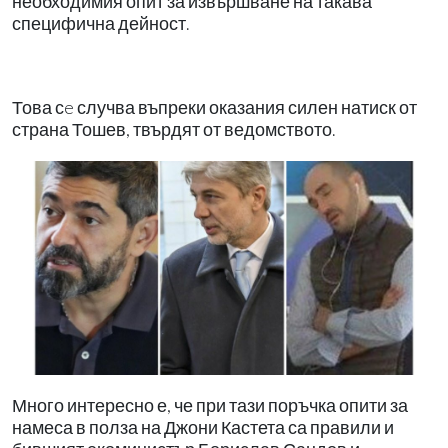
необходимия опит за извършване на такава
специфична дейност.
Това сe случва въпреки оказания силен натиск от
страна Тошев, твърдят от ведомството.
Много интересно е, че при тази поръчка опити за
намеса в полза на Джони Кастета са правили и