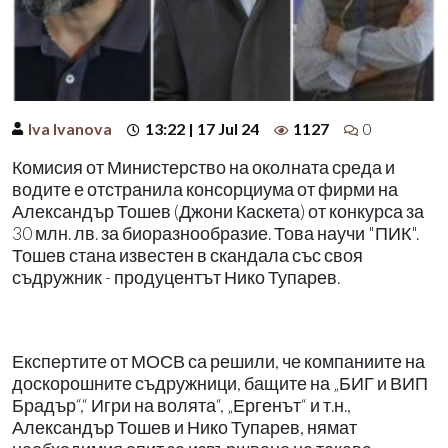
Iva Ivanova
13:22 | 17 Jul 24
1127
0
Комисия от Министерство на околната среда и
водите е отстранила консорциума от фирми на
Александър Тошев (Джони Каскета) от конкурса за
30 млн. лв. за биоразнообразие. Това научи "ПИК".
Тошев стана известен в скандала със своя
съдружник - продуцентът Нико Тупарев.
Експертите от МОСВ са решили, че компаниите на
доскорошните съдружници, бащите на „БИГ и ВИП
Брадър“,“ Игри на волята“, „Ергенът“ и т.н.,
Александър Тошев и Нико Тупарев, нямат