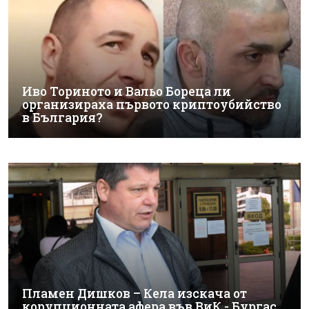
Иво Ториното и Вальо Бореца ли
организираха първото криптоубийство
в България?
Пламен Дишков – Кела изскача от
корупционната афера във ВиК - Бургас