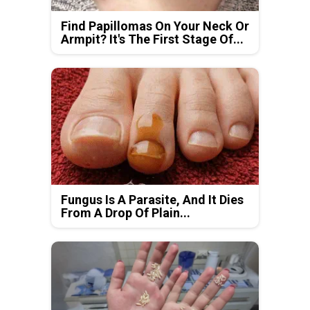
Find Papillomas On Your Neck Or
Armpit? It's The First Stage Of...
Fungus Is A Parasite, And It Dies
From A Drop Of Plain...