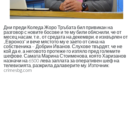
Дни преди Коледа Жоро Тръбата бил привикан на
разговор с новите босове и те му били обяснили, че от
месец насам, т.е., от средата на декември, е изхвърлен от
„Евроноз“ и вече мястото му е заето от сина на
собственика – Добрин Иванов. Слухове твърдят, че не
кой да е, а неговото протеже го изпяло пред големите
шефове. Самата Марина Стоименова, която Харизанов
назначи на 6500 лева заплата за оперативен шеф на
телевизията, разкрила далаверите му. Източник:
crimesbg.com