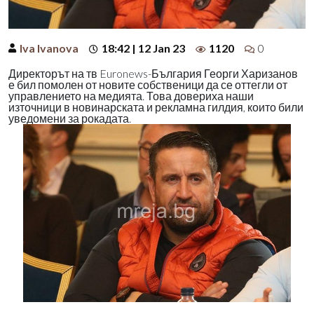
Iva Ivanova
18:42 | 12 Jan 23
1120
0
Директорът на тв Euronews-България Георги Харизанов
е бил помолен от новите собственици да се оттегли от
управлението на медията. Това довериха наши
източници в новинарската и рекламна гилдия, които били
уведомени за рокадата.