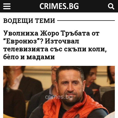
ВОДЕЩИ ТЕМИ
Уволниха Жоро Тръбата от
“Евронюз”? Източвал
телевизията със скъпи коли,
бѐло и мадами