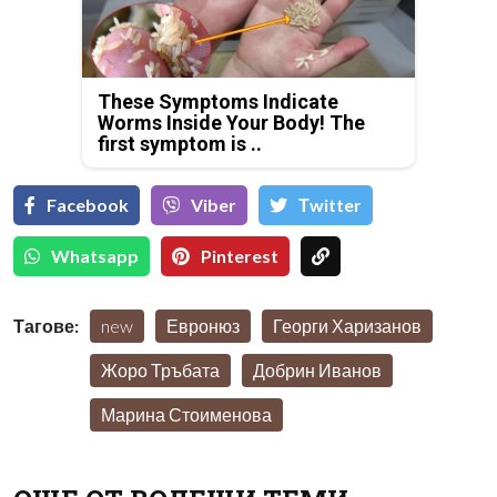
These Symptoms Indicate
Worms Inside Your Body! The
first symptom is ..
Facebook
Viber
Тwitter
Whatsapp
Pinterest
Тагове:
new
Евронюз
Георги Харизанов
Жоро Тръбата
Добрин Иванов
Марина Стоименова