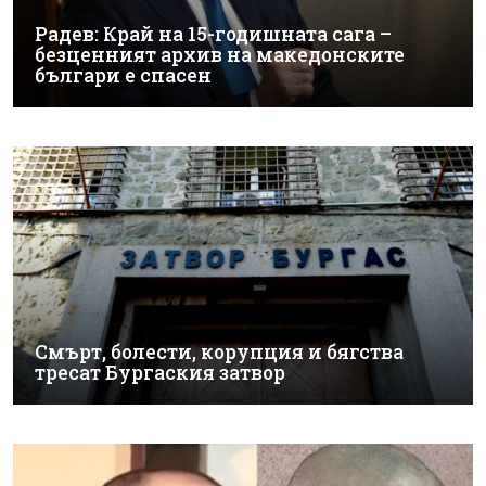
Радев: Край на 15-годишната сага –
безценният архив на македонските
българи е спасен
Смърт, болести, корупция и бягства
тресат Бургаския затвор