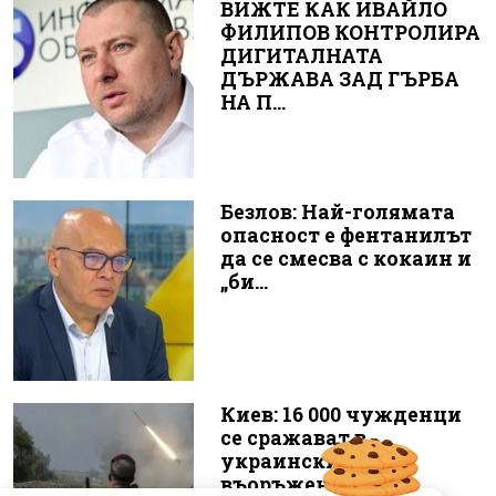
ВИЖТЕ КАК ИВАЙЛО
ФИЛИПОВ КОНТРОЛИРА
ДИГИТАЛНАТА
ДЪРЖАВА ЗАД ГЪРБА
НА П...
Безлов: Най-голямата
опасност е фентанилът
да се смесва с кокаин и
„би...
Киев: 16 000 чужденци
се сражават в
украинските
въоръжени сили