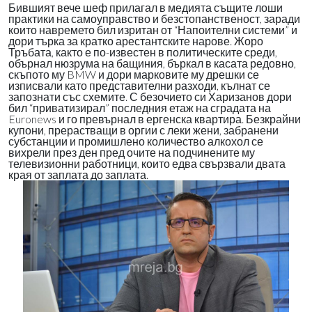
Бившият вече шеф прилагал в медията същите лоши
практики на самоуправство и безстопанственост, заради
които навремето бил изритан от “Напоителни системи” и
дори търка за кратко арестантските нарове. Жоро
Тръбата, както е по-известен в политическите среди,
обърнал нюзрума на бащиния, бъркал в касата редовно,
скъпото му BMW и дори марковите му дрешки се
изписвали като представителни разходи, кълнат се
запознати със схемите. С безочието си Харизанов дори
бил “приватизирал” последния етаж на сградата на
Euronews и го превърнал в ергенска квартира. Безкрайни
купони, прерастващи в оргии с леки жени, забранени
субстанции и промишлено количество алкохол се
вихрели през ден пред очите на подчинените му
телевизионни работници, които едва свързвали двата
края от заплата до заплата.