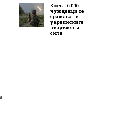
Киев: 16 000
чужденци се
сражават в
украинските
въоръжени
сили
а.