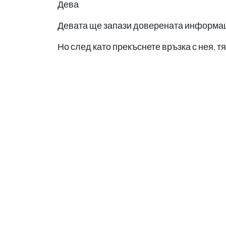
Дева
Девата ще запази доверената информац
Но след като прекъснете връзка с нея, т