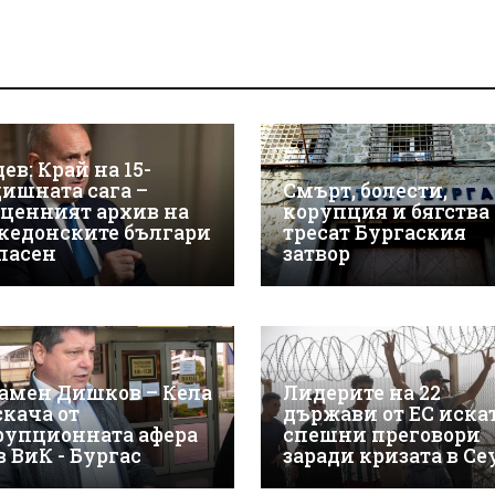
ев: Край на 15-
дишната сага –
Смърт, болести,
зценният архив на
корупция и бягства
кедонските българи
тресат Бургаския
спасен
затвор
амен Дишков – Кела
Лидерите на 22
скача от
държави от ЕС иска
рупционната афера
спешни преговори
в ВиК - Бургас
заради кризата в Се