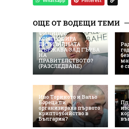
Whatsapp
Pinterest
ОЩЕ ОТ ВОДЕЩИ ТЕМИ
ВИЖТЕ КАК ИВАЙЛО
ФИЛИПОВ
КОНТРОЛИРА
ДИГИТАЛНАТА
Рад
ДЪРЖАВА ЗАД ГЪРБА
го
НА
бе
ПРАВИТЕЛСТВОТО?
ма
(РАЗСЛЕДВАНЕ)
е 
Иво Ториното и Вальо
Бореца ли
Пл
организираха първото
из
криптоубийство в
ко
България?
въ