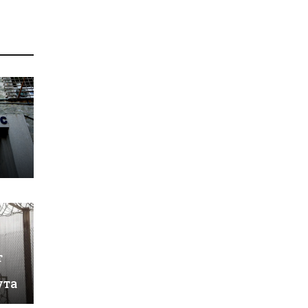
т
ута