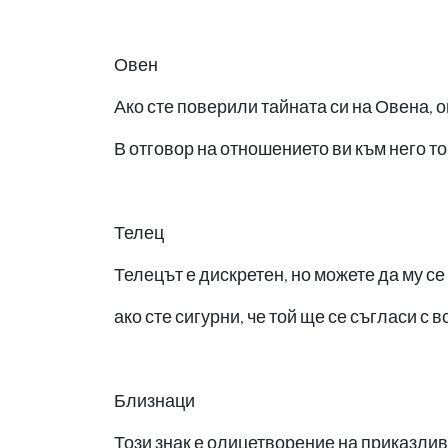
Овен
Ако сте поверили тайната си на Овена, о
В отговор на отношението ви към него т
Телец
Телецът е дискретен, но можете да му с
ако сте сигурни, че той ще се съгласи с 
Близнаци
Този знак е олицетворение на приказлив