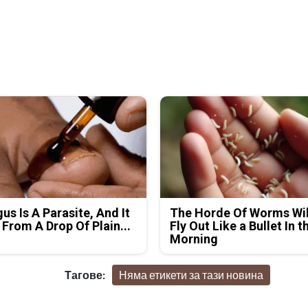
us Is A Parasite, And It
The Horde Of Worms Wil
 From A Drop Of Plain...
Fly Out Like a Bullet In t
Morning
Тагове:
Няма етикети за тази новина