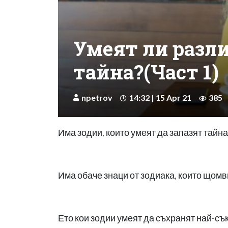
Умеят ли разли
тайна?(Част 1)
npetrov
14:32 | 15 Apr 21
385
Има зодии, които умеят да запазят тайна
Има обаче знаци от зодиака, които щомви
Ето кои зодии умеят да съхранят най-с