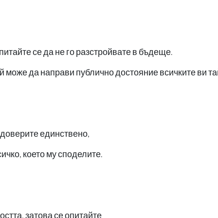
питайте се да не го разстройвате в бъдеще.
ой може да направи публично достояние всичките ви т
е доверите единствено,
всичко, което му споделите.
остта, затова се опитайте