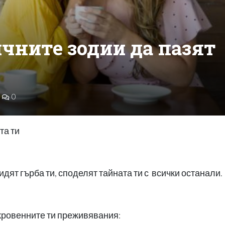
чните зодии да пазят
0
та ти
дят гърба ти, споделят тайната ти с всички останали.
ъкровенните ти преживявания: