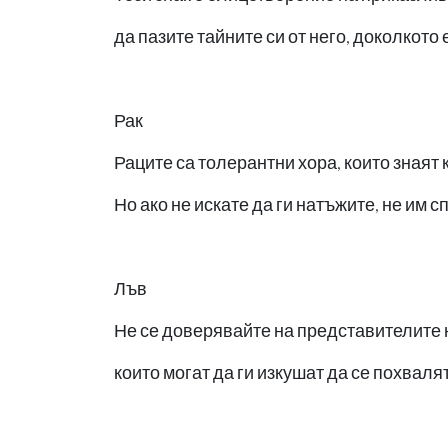
да пазите тайните си от него, доколкото
Рак
Раците са толерантни хора, които знаят к
Но ако не искате да ги натъжите, не им
Лъв
Не се доверявайте на представителите н
които могат да ги изкушат да се похвал