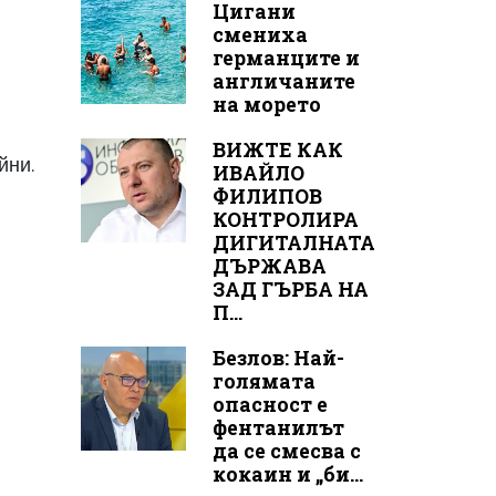
Цигани
смениха
германците и
англичаните
на морето
ВИЖТЕ КАК
айни.
ИВАЙЛО
ФИЛИПОВ
КОНТРОЛИРА
ДИГИТАЛНАТА
ДЪРЖАВА
ЗАД ГЪРБА НА
П...
Безлов: Най-
голямата
опасност е
фентанилът
да се смесва с
кокаин и „би...