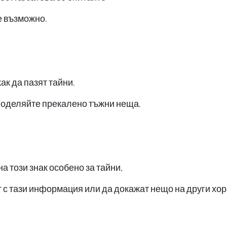
 е възможно.
ак да пазят тайни.
 споделяйте прекалено тъжни неща.
а този знак особено за тайни,
ят с тази информация или да докажат нещо на други хор