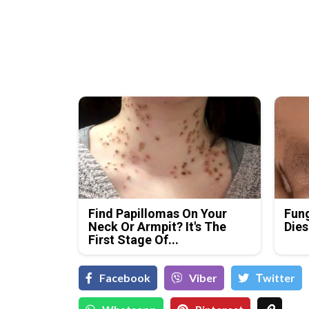
Find Papillomas On Your
Fung
Neck Or Armpit? It's The
Dies
First Stage Of...
Facebook
Viber
Тwitter