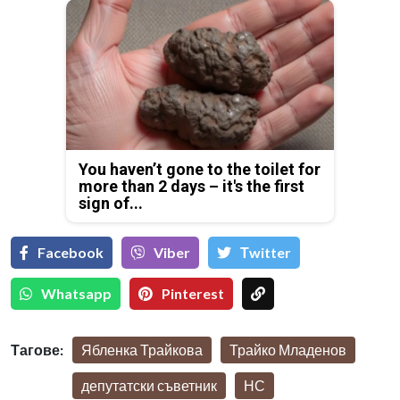
You haven’t gone to the toilet for
more than 2 days – it's the first
sign of...
Facebook
Viber
Тwitter
Whatsapp
Pinterest
Тагове:
Ябленка Трайкова
Трайко Младенов
депутатски съветник
НС