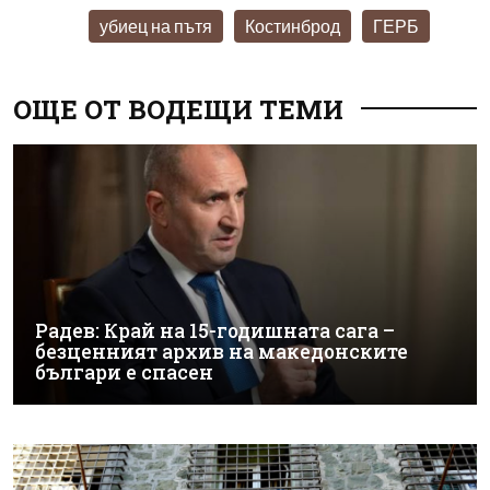
убиец на пътя
Костинброд
ГЕРБ
ОЩЕ ОТ ВОДЕЩИ ТЕМИ
Радев: Край на 15-годишната сага –
безценният архив на македонските
българи е спасен