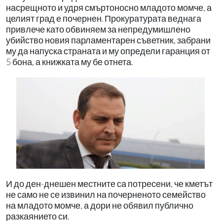
насрещното и удря смъртоносно младото момче, а
целият град е почернен. Прокуратурата веднага
привлече като обвиняем за непредумишлено
убийство новия парламентарен съветник, забрани
му да напуска страната и му определи гаранция от
5 бона, а книжката му бе отнета.
И до ден-днешен местните са потресени, че кметът
не само не се извинил на почерненото семейство
на младото момче, а дори не обявил публично
разкаянието си.