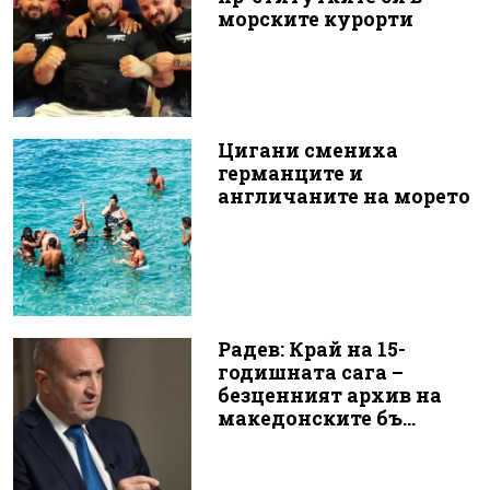
морските курорти
Цигани смениха
германците и
англичаните на морето
Радев: Край на 15-
годишната сага –
безценният архив на
македонските бъ...