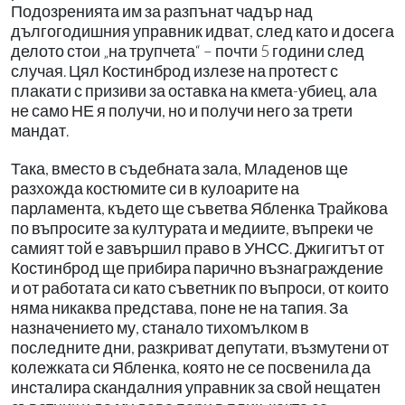
Подозренията им за разпънат чадър над
дългогодишния управник идват, след като и досега
делото стои „на трупчета“ – почти 5 години след
случая. Цял Костинброд излезе на протест с
плакати с призиви за оставка на кмета-убиец, ала
не само НЕ я получи, но и получи него за трети
мандат.
Така, вместо в съдебната зала, Младенов ще
разхожда костюмите си в кулоарите на
парламента, където ще съветва Ябленка Трайкова
по въпросите за културата и медиите, въпреки че
самият той е завършил право в УНСС. Джигитът от
Костинброд ще прибира парично възнаграждение
и от работата си като съветник по въпроси, от които
няма никаква представа, поне не на тапия. За
назначението му, станало тихомълком в
последните дни, разкриват депутати, възмутени от
колежката си Ябленка, която не се посвенила да
инсталира скандалния управник за свой нещатен