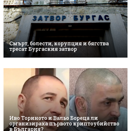
Смърт, болести, корупция и бягства
тресат Бургаския затвор
Иво Ториното и Вальо Бореца ли
организираха първото криптоубийство
в България?