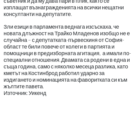
съветник и да му дава пари в плик, както се
изплащат възнагражденията на всички нещатни
консултанти на депутатите.
Зли езици в парламента веднага изсъскаха, че
новата длъжност на Трайко Младенов изобщо не е
случайна – с депутатката-първескиня от София-
област те били повече от колеги в партията и
помощници в предизборната агитация, а имали по-
специални отношения. Двамата са родени в една и
съща година, само с няколко месеца разлика, като
кметът на Костинброд работил ударно за
издигането и номинацията на фаворитката си към
жълтите павета.
Източник: Уикенд