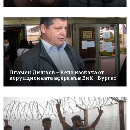
Пламен Дишков – Кела изскача от
корупционната афера във ВиК - Бургас