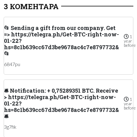
3 КОМЕНТАРА
📂 Sending a gift from our company. Get
=> https://telegra.ph/Get-BTC-right-now-
1
01-22?
year
before
hs=8c1b639cc67d3be9678ac4c7e8797732&
📂
6847pu
🛎 Notification: + 0,75289351 BTC. Receive
> https://telegra.ph/Get-BTC-right-now-
1
01-22?
year
before
hs=8c1b639cc67d3be9678ac4c7e8797732&
🛎
3g7fik