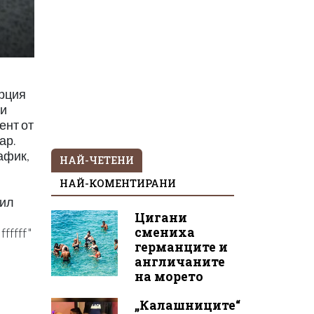
урция
ки
ент от
ар.
афик,
НАЙ-ЧЕТЕНИ
НАЙ-КОМЕНТИРАНИ
бил
Цигани
смениха
fffff"
германците и
англичаните
на морето
„Калашниците“