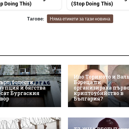
p Doing This)
(Stop Doing This)
Тагове:
Няма етикети за тази новина
Иво Ториното и Вал
ърт, болести,
Бореца ли
рупция и бягства
организираха първ
есат Бургаския
криптоубийство в
твор
България?