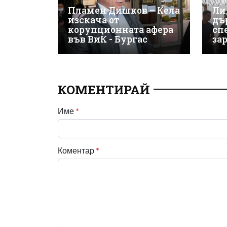
Пламен Дишков – Кела
Ли
изскача от
дъ
корупционната афера
сп
във ВиК - Бургас
за
КОМЕНТИРАЙ
Име
*
Коментар
*