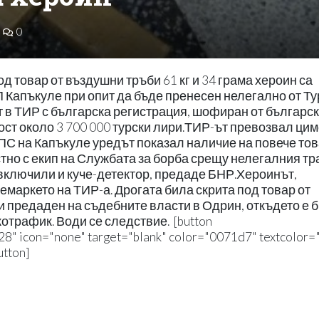
0
д товар от въздушни тръби 61 кг и 34 грама хероин са
П Капъкуле при опит да бъде пренесен нелегално от Т
т в ТИР с българска регистрация, шофиран от българс
йност около 3 700 000 турски лири.ТИР-ът превозвал цим
ПС на Капъкуле уредът показал наличие на повече тов
тно с екип на Службата за борба срещу нелегалния тр
включили и куче-детектор, предаде БНР.Хероинът,
ремаркето на ТИР-а. Дрогата била скрита под товар от
 предаден на съдебните власти в Одрин, откъдето е 
отрафик. Води се следствие. [button
28" icon="none" target="blank" color="0071d7" textcolor="f
tton]