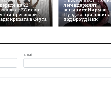
ТЪЖНА ВЕСТ! Почи
дерите на 22
легендарният
ржави от ЕС искат
алпинист Нирмал
ешни преговори
Пурджа при лавина
ради кризата в Сеута
под Броуд Пик
Email