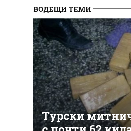
ВОДЕЩИ ТЕМИ
Турски митнич
с почти 62 кил