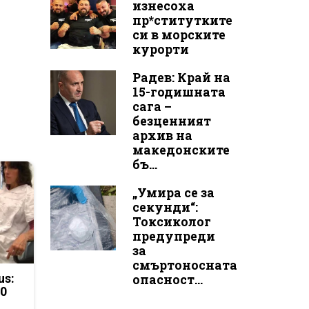
изнесоха
пр*ститутките
си в морските
курорти
Радев: Край на
15-годишната
сага –
безценният
архив на
македонските
бъ...
„Умира се за
секунди“:
Токсиколог
предупреди
за
смъртоносната
us:
опасност...
50