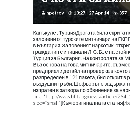
npetrov
13:27 | 27 Apr 14
357
Капъкуле , ТурцияДрогата била скрита по
заловени от турските митничари на ГКП
в България. Заловеният наркотик, откри
гражданин с инициали Л. С. Б., е на сто
Турция за България. На контролата за М
Въз основа на това митничарите, съвмес
предприели детайлна проверка в която 
разпределен в 121 пакета, бил открит в 
въздушни тръби. Шофьорът е задържан и
изпратен в затвора по обвинение за нарк
link="http://www.blitz.bg/news/article/2641
size="small"]Към оригиналната статия[/bu