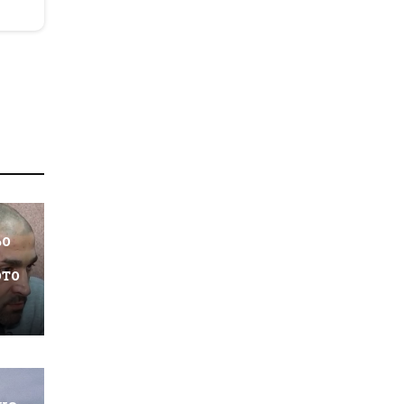
ьо
ото