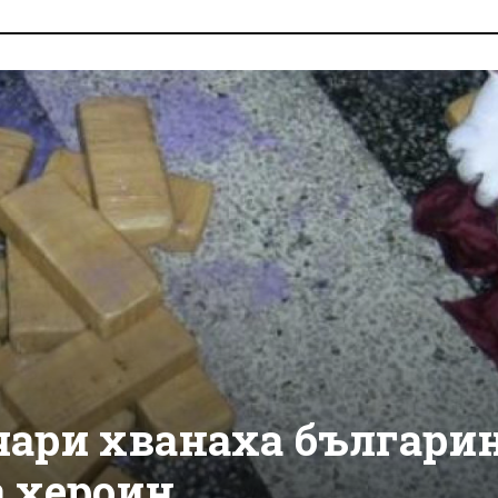
ари хванаха българи
а хероин