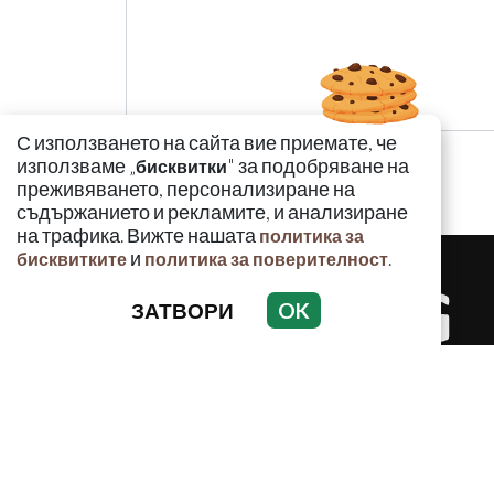
С използването на сайта вие приемате, че
използваме „
" за подобряване на
бисквитки
преживяването, персонализиране на
съдържанието и рекламите, и анализиране
на трафика. Вижте нашата
политика за
и
.
бисквитките
политика за поверителност
ЗАТВОРИ
OK
КРИМИНАЛ
Използването и публикуването на част или ц