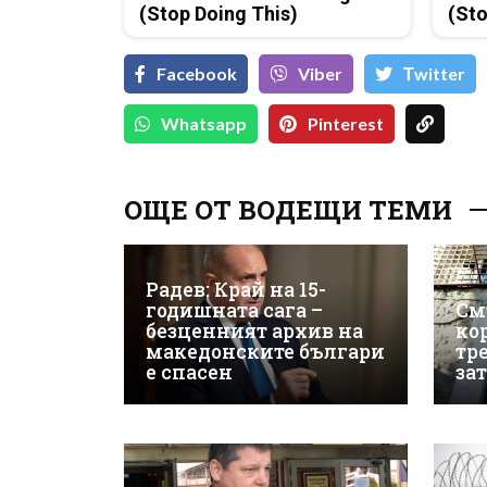
(Stop Doing This)
(Sto
Facebook
Viber
Тwitter
Whatsapp
Pinterest
ОЩЕ ОТ ВОДЕЩИ ТЕМИ
Радев: Край на 15-
годишната сага –
См
безценният архив на
ко
македонските българи
тр
е спасен
за