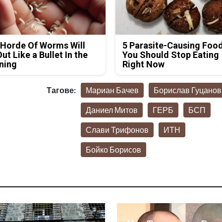
Horde Of Worms Will
5 Parasite-Causing Foo
Out Like a Bullet In the
You Should Stop Eating
ning
Right Now
Тагове:
Мариан Бачев
Борислав Гуцанов
Даниел Митов
ГЕРБ
БСП
Слави Трифонов
ИТН
Бойко Борисов