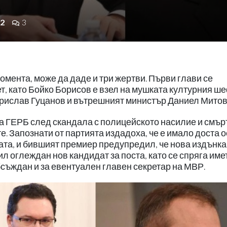
2
3
омента, може да даде и три жертви. Първи глави се
т, като Бойко Борисов е взел на мушката културния ш
рислав Гуцанов и вътрешният министър Даниел Митов
а ГЕРБ след скандала с полицейското насилие и смър
те. Запознати от партията издадоха, че е имало доста 
та, и бившият премиер предупредил, че нова издънка
л оглеждан нов кандидат за поста, като се спряга име
бсъждан и за евентуален главен секретар на МВР.