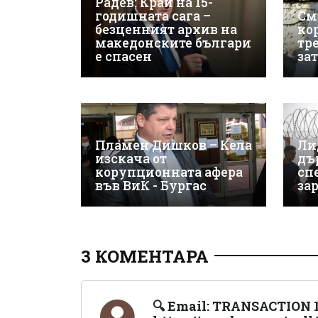
Радев: Край на 15-
годишната сага –
См
безценният архив на
ко
македонските българи
тр
е спасен
за
Пламен Дишков – Кела
Ли
изскача от
дъ
корупционната афера
сп
във ВиК - Бургас
за
3 КОМЕНТАРА
🔍 Email: TRANSACTION 1.