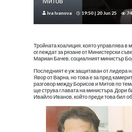
Митов
Iva Ivanova
19:50 | 20 Jun 25
74
Тройната коалиция, която управлява в м
оглеждат за рязане от Министерски съве
Мариан Бачев, социалният министър Бо
Последният е уж защитаван от лидера н
Явор от Варна, но това е за пред камери
разговор между Борисов и Митов по тема
ще струва главата на министъра. Дори би
Ивайло Иванов, който преди това бил о