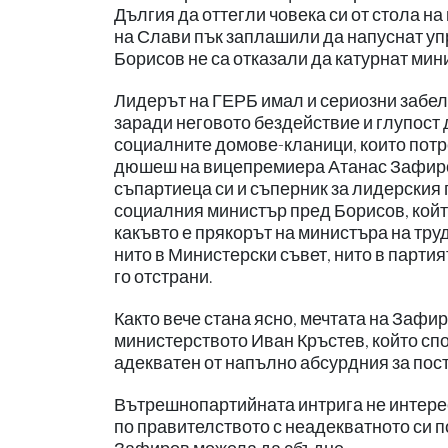
Дългия да оттегли човека си от стола на
на Слави пък заплашили да напуснат упр
Борисов не са отказали да катурнат мини
Лидерът на ГЕРБ имал и сериозни забел
заради неговото бездействие и глупост
социалните домове-кланици, които потр
дюшеш на вицепремиера Атанас Зафиров,
съпартиеца си и съперник за лидерския 
социалния министър пред Борисов, койт
какъвто е прякорът на министъра на тру
нито в Министерски съвет, нито в парти
го отстрани.
Както вече стана ясно, мечтата на Зафир
министерството Иван Кръстев, който сп
адекватен от напълно абсурдния за пост
Вътрешнопартийната интрига не интерес
по правителството с неадекватното си п