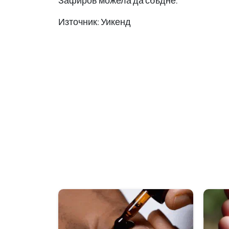
Зафиров можела да сбъдне.
Източник: Уикенд