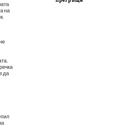
рата
а на
к.
о
че
ата,
пречка
в да
в
епил
на