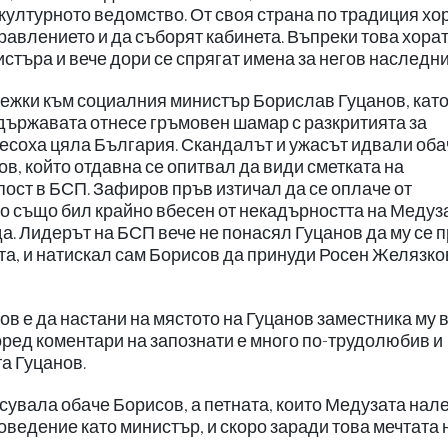
 културното ведомство. От своя страна по традиция хо
авлението и да съборят кабинета. Въпреки това хорат
стъра и вече дори се спрягат имена за негов наследни
ежки към социалния министър Борислав Гуцанов, кат
 държавата отнесе гръмовен шамар с разкритията за
есоха цяла България. Скандалът и ужасът идвали оба
 който отдавна се опитвал да види сметката на
пост в БСП. Зафиров пръв изтичал да се оплаче от
о също бил крайно вбесен от некадърността на Медуз
да. Лидерът на БСП вече не понасял Гуцанов да му се 
ята, и натискал сам Борисов да принуди Росен Желязко
ов е да настани на мястото на Гуцанов заместника му 
оред коментари на запознати е много по-трудолюбив и
а Гуцанов.
увала обаче Борисов, а петната, които Медузата нал
оведение като министър, и скоро заради това мечтата 