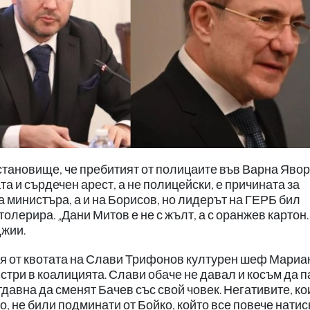
становище, че пребитият от полицаите във Варна Явор
та и сърдечен арест, а не полицейски, е причината за
а министъра, а и на Борисов, но лидерът на ГЕРБ бил
толерира. „Дани Митов е не с жълт, а с оранжев картон.
джии.
ия от квотата на Слави Трифонов културен шеф Мариа
истри в коалицията. Слави обаче не давал и косъм да 
тдавна да сменят Бачев със свой човек. Негативите, ко
, не били подминати от Бойко, който все повече натис