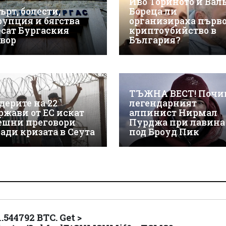
Иво Ториното и Вал
ърт, болести,
Бореца ли
рупция и бягства
организираха първ
есат Бургаския
криптоубийство в
твор
България?
ТЪЖНА ВЕСТ! Почи
дерите на 22
легендарният
ржави от ЕС искат
алпинист Нирмал
ешни преговори
Пурджа при лавина
ради кризата в Сеута
под Броуд Пик
544792 BTC. Get >