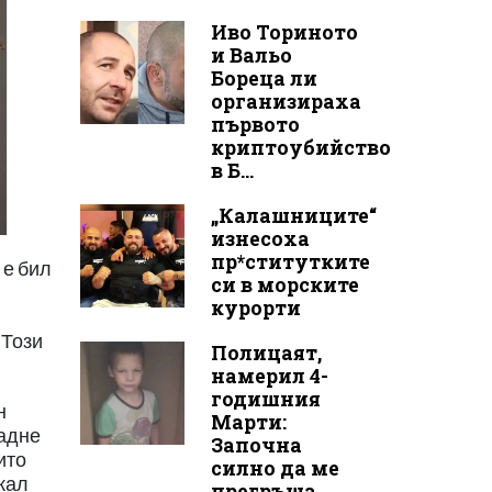
Иво Ториното
и Вальо
Бореца ли
организираха
първото
криптоубийство
в Б...
„Калашниците“
изнесоха
пр*ститутките
 е бил
си в морските
курорти
 Този
Полицаят,
намерил 4-
годишния
н
Марти:
падне
Започна
ито
силно да ме
кал
прегръща