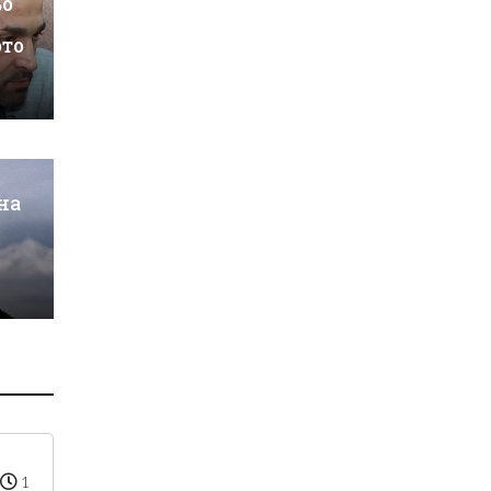
ьо
ото
на
1