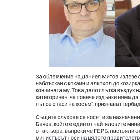
За облекчение на Даниел Митов излезе 
наблъскан с кокаин и алкохол до козирка
кончината му. Това дало глътка въздух н
категоричен, че повече издънки няма да 
път се спаси на косъм“, признават герба
Същите слухове се носят и за назначен
Бачев, който е един от най-яловите мин
от актьора, въпреки че ГЕРБ. настояли о
министърът носи на цялото правителство