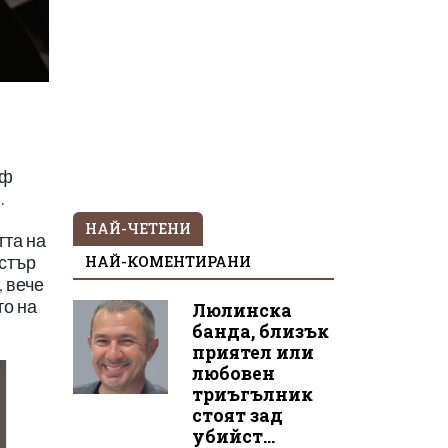
еф
.
НАЙ-ЧЕТЕНИ
тта на
НАЙ-КОМЕНТИРАНИ
остър
, вече
то на
Люлинска
банда, близък
приятел или
любовен
триъгълник
стоят зад
убийст...